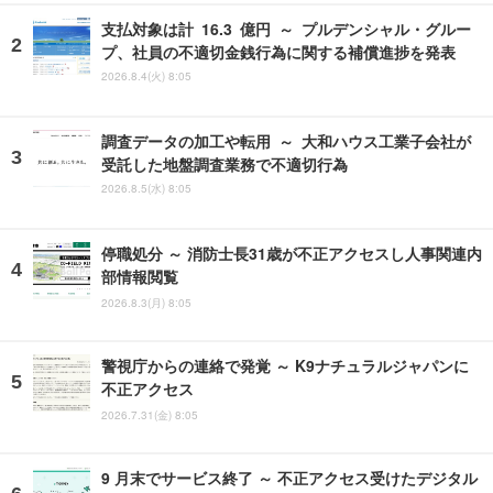
支払対象は計 16.3 億円 ～ プルデンシャル・グルー
プ、社員の不適切金銭行為に関する補償進捗を発表
2026.8.4(火) 8:05
調査データの加工や転用 ～ 大和ハウス工業子会社が
受託した地盤調査業務で不適切行為
2026.8.5(水) 8:05
停職処分 ～ 消防士長31歳が不正アクセスし人事関連内
部情報閲覧
2026.8.3(月) 8:05
警視庁からの連絡で発覚 ～ K9ナチュラルジャパンに
不正アクセス
2026.7.31(金) 8:05
9 月末でサービス終了 ～ 不正アクセス受けたデジタル