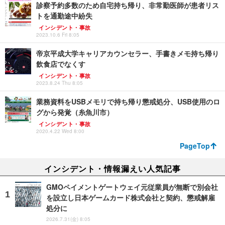
診察予約多数のため自宅持ち帰り、非常勤医師が患者リス
トを通勤途中紛失
インシデント・事故
2023.10.6 Fri 8:05
帝京平成大学キャリアカウンセラー、手書きメモ持ち帰り
飲食店でなくす
インシデント・事故
2023.8.24 Thu 8:05
業務資料をUSBメモリで持ち帰り懲戒処分、USB使用のロ
グから発覚（糸魚川市）
インシデント・事故
2020.4.22 Wed 8:00
PageTop
インシデント・情報漏えい人気記事
GMOペイメントゲートウェイ元従業員が無断で別会社
を設立し日本ゲームカード株式会社と契約、懲戒解雇
処分に
2026.7.31(金) 8:05