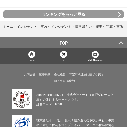
ランキングをもっと見る
写真・画像
ホーム
›
インシデント・事故
›
インシデント・情報漏えい
›
記事
›
TOP
Home
X
Mail Magazine
お問合せ
広告掲載
会社概要
特定商取引法に基づく表記
個人情報保護方針
ScanNetSecurity は、株式会社イード（東証グロース上
場）の運営するサービスです。
証券コード：6038
株式会社イードは、個人情報の適切な取扱いを行う事業
者に対して付与されるプライバシーマークの付与認定を