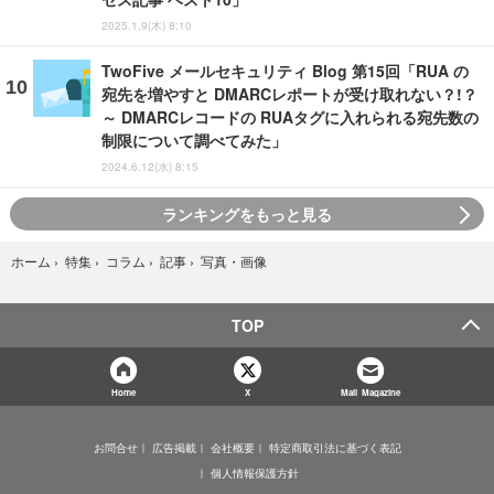
2025.1.9(木) 8:10
TwoFive メールセキュリティ Blog 第15回「RUA の
宛先を増やすと DMARCレポートが受け取れない？!？
～ DMARCレコードの RUAタグに入れられる宛先数の
制限について調べてみた」
2024.6.12(水) 8:15
ランキングをもっと見る
写真・画像
ホーム
›
特集
›
コラム
›
記事
›
TOP
Home
X
Mail Magazine
お問合せ
広告掲載
会社概要
特定商取引法に基づく表記
個人情報保護方針