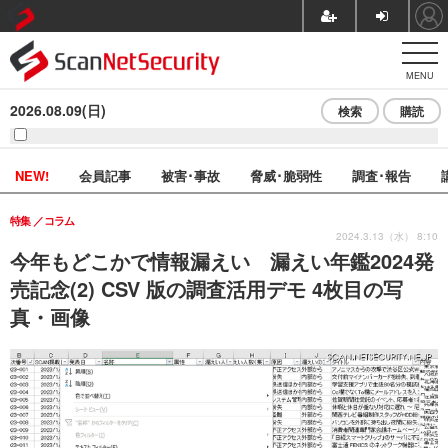
MENU
2026.08.09(日)
検索
購読
NEW!
会員記事
被害･事故
脅威･脆弱性
調査･報告
特集
コラム
2024.3.13（水） 8:10
今年もどこかで情報漏えい 漏えい年鑑2024発
売記念(2) CSV 版の調査活用デモ 4枚目の写
真・画像