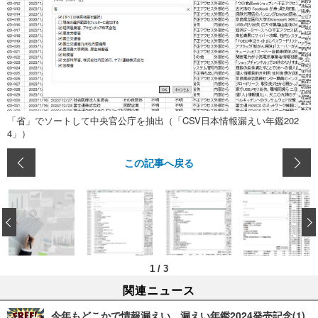
「省」でソートして中央官公庁を抽出（「CSV日本情報漏えい年鑑202
4」）
この記事へ戻る
‹
1
/
3
関連ニュース
今年もどこかで情報漏えい 漏えい年鑑2024発売記念(1)