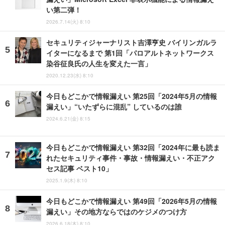
い第二弾！
2026.7.14(火) 8:10
セキュリティジャーナリスト吉澤亨史 バイリンガルラ
イターになるまで 第1回「パロアルトネットワークス
染谷征良氏の人生を変えた一言」
2020.12.23(水) 8:10
今日もどこかで情報漏えい 第25回「2024年5月の情報
漏えい」“いたずらに混乱” しているのは誰
2024.6.21(金) 8:15
今日もどこかで情報漏えい 第32回「2024年に最も読ま
れたセキュリティ事件・事故・情報漏えい・不正アク
セス記事 ベスト10」
2025.1.9(木) 8:10
今日もどこかで情報漏えい 第49回「2026年5月の情報
漏えい」その地方ならではのケジメのつけ方
2026.6.18(木) 8:10