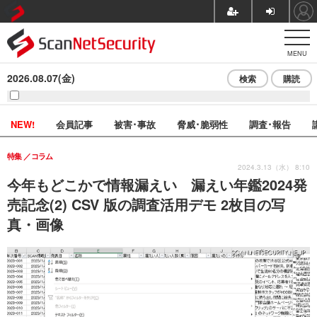
MENU
2026.08.07(金)
検索
購読
NEW!
会員記事
被害･事故
脅威･脆弱性
調査･報告
特集
コラム
2024.3.13（水） 8:10
今年もどこかで情報漏えい 漏えい年鑑2024発
売記念(2) CSV 版の調査活用デモ 2枚目の写
真・画像