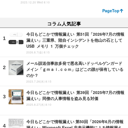
2023.12.20 Wed 8:10
PageTop
コラム人気記事
今日もどこかで情報漏えい 第51回「2026年7月の情報
漏えい」三重県、陸自インシデントを他山の石として
USB メモリ 1 万個チェック
2026.8.7(金) 8:15
メール誤送信事故多発で悪名高いドッペルゲンガード
メイン「ｇｍａｉ.ｃｏｍ」はどこの誰が保有している
のか？
2023.7.26(水) 8:15
今日もどこかで情報漏えい 第39回「2025年7月の情報
漏えい」同僚の人事情報を盗み見る対価
2025.8.27(水) 8:10
今日もどこかで情報漏えい 第50回「2026年6月の情報
漏えい」Microsoft Excel 非表示機能による情報漏え