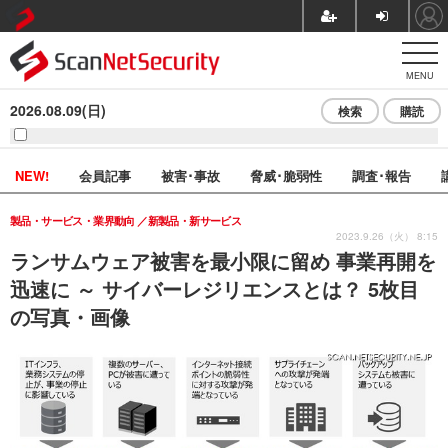
MENU
2026.08.09(日)
検索
購読
NEW!
会員記事
被害･事故
脅威･脆弱性
調査･報告
製品・サービス・業界動向
新製品・新サービス
2023.9.26（火） 8:15
ランサムウェア被害を最小限に留め 事業再開を
迅速に ～ サイバーレジリエンスとは？ 5枚目
の写真・画像