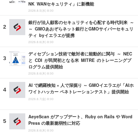
NK WANセキュリティ」に新機能
2026.8.5(水) 8:00
銀行が法人顧客のセキュリティを心配する時代到来 ～
～ GMOあおぞらネット銀行とGMOサイバーセキュリ
ティ byイエラエが提携
2026.8.6(木) 8:00
ディセプション技術で敵対者に能動的に関与 ～ NEC
と CDI が民間初となる米 MITRE のトレーニングプ
ログラム提供開始
2026.8.6(木) 8:00
AI で網羅検知 × 人で深掘り ～ GMOイエラエが「AIホ
ワイトハッカー ペネトレーションテスト」提供開始
2026.8.7(金) 8:00
AeyeScan がアップデート、Ruby on Rails や Word
Press の最新脆弱性に対応
2026.8.6(木) 8:00