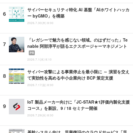
サイバーセキュリティ特化 AI 基盤「AIホワイトハッカ
ー byGMO」を構築
2026.7.30(木) 8:00
「レガシーで魅力を感じない領域。のはずだった」Te
nable 阿部淳平が語るエクスポージャーマネジメント
PR
2026.7.1(水) 8:10
サイバー攻撃による事業停止を最小限に ～ 演習を交え
て実効性を高める中小企業向け BCP 策定支援
2026.7.17(金) 8:00
IoT 製品メーカー向けに「JC-STAR★1評価内製化支援
コース」を新設、9 / 18 セミナー開催
2026.7.29(水) 8:00
基幹システム向け、災害復旧のクラウドサービス「災