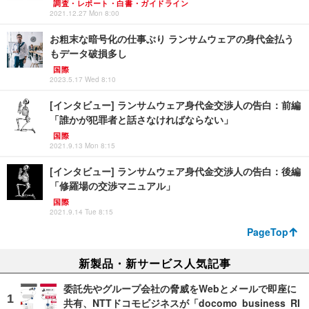
調査・レポート・白書・ガイドライン
2021.12.27 Mon 8:00
お粗末な暗号化の仕事ぶり ランサムウェアの身代金払う
もデータ破損多し
国際
2023.5.17 Wed 8:10
[インタビュー] ランサムウェア身代金交渉人の告白：前編
「誰かが犯罪者と話さなければならない」
国際
2021.9.13 Mon 8:15
[インタビュー] ランサムウェア身代金交渉人の告白：後編
「修羅場の交渉マニュアル」
国際
2021.9.14 Tue 8:15
PageTop
新製品・新サービス人気記事
委託先やグループ会社の脅威をWebとメールで即座に
共有、NTTドコモビジネスが「docomo business RI