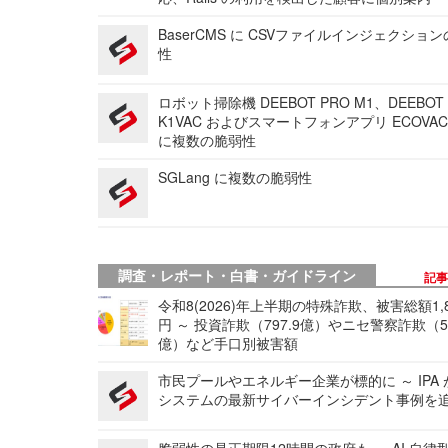
BaserCMS に CSVファイルインジェクショ
性
ロボット掃除機 DEEBOT PRO M1、DEEBOT
K1VAC およびスマートフォンアプリ ECOVAC
に複数の脆弱性
SGLang に複数の脆弱性
調査・レポート・白書・ガイドライン
記
令和8(2026)年上半期の特殊詐欺、被害総額1,
円 ～ 投資詐欺（797.9億）やニセ警察詐欺（50
億）など手口別被害額
市民プールやエネルギー企業が標的に ～ IPA
システムの最新サイバーインシデント事例を