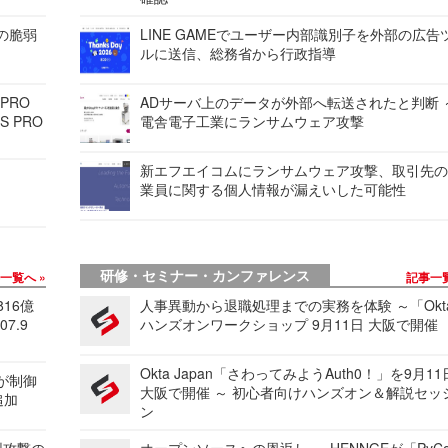
ンの脆弱
LINE GAMEでユーザー内部識別子を外部の広告
ルに送信、総務省から行政指導
 PRO
ADサーバ上のデータが外部へ転送されたと判断 
S PRO
電舎電子工業にランサムウェア攻撃
新エフエイコムにランサムウェア攻撃、取引先
業員に関する個人情報が漏えいした可能性
研修・セミナー・カンファレンス
事一覧へ
記事一
816億
人事異動から退職処理までの実務を体験 ～「Okt
7.9
ハンズオンワークショップ 9月11日 大阪で開催
Okta Japan「さわってみようAuth0！」を9月1
 が制御
大阪で開催 ～ 初心者向けハンズオン＆解説セッ
追加
ン