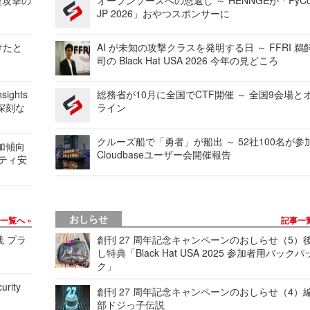
型攻撃の
オープンソースへの恩返し ～ HENNGEが「PyCo
JP 2026」おやつスポンサーに
けたと
AI が未知の攻撃クラスを発明する日 ～ FFRI 鵜
司の Black Hat USA 2026 今年の見どころ
ights
総務省が10月に全国でCTF開催 ～ 全国9会場と
深刻な
ライン
クルーズ船で「勇者」が船出 ～ 52社100名が参
加傾向
Cloudbaseユーザー会開催報告
リティ安
おしらせ
事一覧へ
記事一
践 プラ
創刊 27 周年記念キャンペーンのおしらせ（5）
し特典「Black Hat USA 2025 参加者用バックパ
ク」
urity
創刊 27 周年記念キャンペーンのおしらせ（4）
部ドジっ子伝説