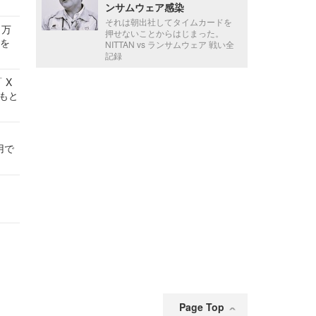
ンサムウェア感染
それは朝出社してタイムカードを
 万
押せないことからはじまった。
せを
NITTAN vs ランサムウェア 戦い全
記録
 X
かもと
件
用で
Page Top