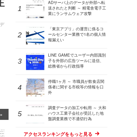
正
ADサーバ上のデータが外部へ転
送されたと判断 ～ 精電舎電子工
業にランサムウェア攻撃
デ
「東京アプリ」の運営に係るコ
ールセンター業務で1名の個人情
報漏えい
LINE GAMEでユーザー内部識別
子を外部の広告ツールに送信、
総務省から行政指導
停職1ヶ月 ～ 市職員が飲食店関
係者に関する市税等の情報を口
外
調査データの加工や転用 ～ 大和
ハウス工業子会社が受託した地
盤調査業務で不適切行為
アクセスランキングをもっと見る