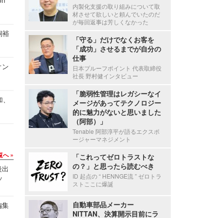
n
内製化支援の取り組みについて取
材させて欲しいと頼んでいたのだ
が毎回返事は芳しくなかった
飼裕
「守る」だけでなくお客を
「成功」させるまでが自分の
仕事
オン
日本プルーフポイント 代表取締役
社長 野村健インタビュー
「脆弱性管理はレガシーなイ
加、
メージがあってテクノロジー
的に魅力がないと思いました
（阿部）」
Tenable 阿部淳平が語るエクスポ
ージャーマネジメント
覧へ
「これってゼロトラストな
の？」と思ったら読むべき
後出
ID 起点の “ HENNGE流 ” ゼロトラ
ッ
ストここに爆誕
自動車部品メーカー
編集
NITTAN、決算開示目前にラ