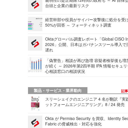
脆弱性の是正期限12時間の政府も ～ AI 自律
台頭と企業の最新リスク
経営幹部や役員がサイバー攻撃後に処分を受
50%が回答 ～ フォーティネット調査
Oktaグローバル調査レポート「Global CISO Ins
2026」公開、日本はガバナンスツール導入で
遅れ
「偽警告」相談が再び急増 容疑者検挙後も増
が続く ～ 2026年第2四半期 IPA 情報セキュ
心相談窓口の相談状況
製品・サービス・業界動向
記
スリーシェイクのエンジニア 4 名が翻訳『実
ットフォームエンジニアリング』8 / 24 発売
Okta が Permiso Security を買収、Identity Sec
Fabric の脅威検出・対応を強化