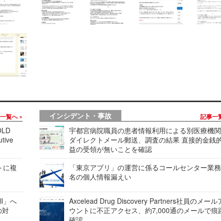
インシデント・事故
事一覧へ
記事一
LD
宇都宮病院職員の患者情報利用による別医療機
tive
ダイレクトメール郵送、調査の結果 直接的金銭
益の受領が無いことを確認
レートに複
「東京アプリ」の運営に係るコールセンター業務
名の個人情報漏えい
ell」へ
Axcelead Drug Discovery Partners社員のメー
の対
ウントに不正アクセス、約7,000通のメールで痕
確認