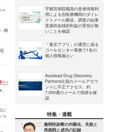
宇都宮病院職員の患者情報利
ツー
用による別医療機関のダイレ
クトメール郵送、調査の結果
直接的金銭的利益の受領が無
～ 精
いことを確認
「東京アプリ」の運営に係る
コールセンター業務で1名の
の従
個人情報漏えい
Axcelead Drug Discovery
Partners社員のメールアカウ
覧へ
ントに不正アクセス、約
a」
7,000通のメールで痕跡を確
認
1日に
特集・連載
ショ
脆弱性診断の内製化、失敗と
再挑戦と成功の記録