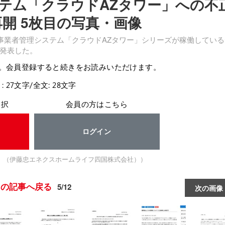
テム「クラウドAZタワー」への不
再開 5枚目の写真・画像
事業者管理システム「クラウドAZタワー」シリーズが稼働している
発表した。
。会員登録すると続きをお読みいただけます。
: 27文字/全文: 28文字
選択
会員の方はこちら
ログイン
） （伊藤忠エネクスホームライフ四国株式会社））
この記事へ戻る
5/12
次の画像