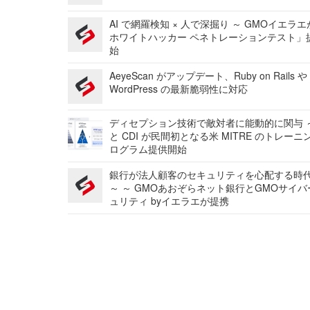
AI で網羅検知 × 人で深掘り ～ GMOイエラエ
ホワイトハッカー ペネトレーションテスト」
始
AeyeScan がアップデート、Ruby on Rails や
WordPress の最新脆弱性に対応
ディセプション技術で敵対者に能動的に関与 ～
と CDI が民間初となる米 MITRE のトレーニ
ログラム提供開始
銀行が法人顧客のセキュリティを心配する時
～ ～ GMOあおぞらネット銀行とGMOサイ
ュリティ byイエラエが提携