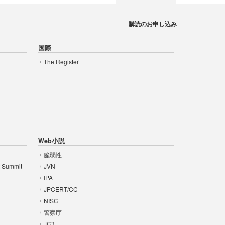
購読のお申し込み
国際
The Register
Web小説
脆弱性
t Summit
JVN
IPA
JPCERT/CC
NISC
警察庁
JC3