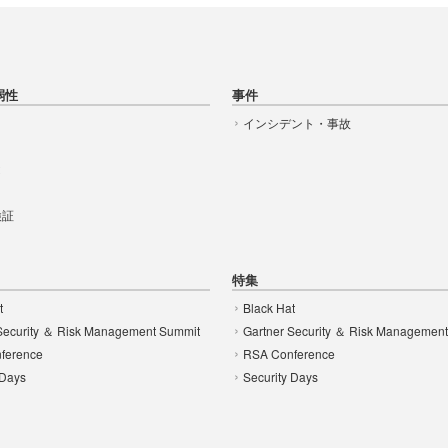
弱性
事件
インシデント・事故
t
 検証
特集
t
Black Hat
Security ＆ Risk Management Summit
Gartner Security ＆ Risk Managemen
ference
RSA Conference
 Days
Security Days