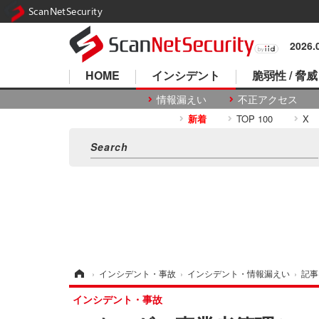
ScanNetSecurity
2026
HOME
インシデント
脆弱性 / 脅威
情報漏えい
不正アクセス
新着
TOP 100
X
ホーム
›
インシデント・事故
›
インシデント・情報漏えい
›
記事
インシデント・事故