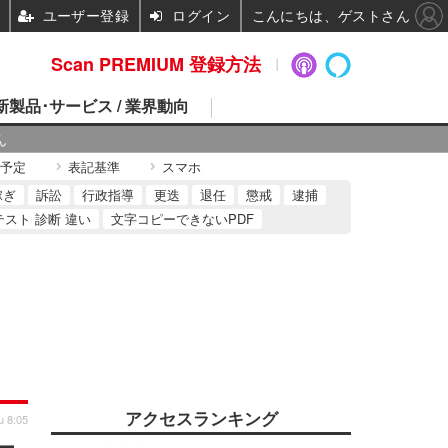
ユーザー登録
ログイン
こんにちは、ゲストさん
Scan PREMIUM 登録方法
 新製品･サービス / 業界動向
ん
予定
表記基準
スマホ
稼ぎ
訴訟
行政指導
更迭
退任
懲戒
逮捕
テスト 診断 違い
文字コピーできないPDF
アクセスランキング
u 8:05