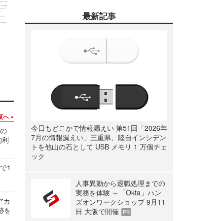
最新記事
覧へ
今日もどこかで情報漏えい 第51回「2026年
関の
7月の情報漏えい」三重県、陸自インシデン
的利
トを他山の石として USB メモリ 1 万個チェ
ック
で1
人事異動から退職処理までの
実務を体験 ～「Okta」ハン
ルアカ
ズオンワークショップ 9月11
跡を
日 大阪で開催
PR