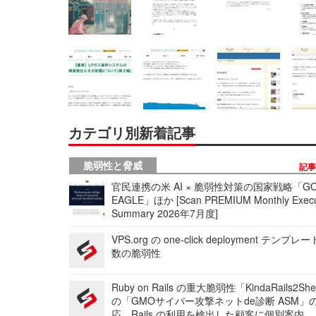
カテゴリ別新着記事
脆弱性と脅威
記
官民連携の米 AI × 脆弱性対策の国家戦略「GO
EAGLE」ほか [Scan PREMIUM Monthly Execu
Summary 2026年7月度]
VPS.org の one-click deployment テンプ
数の脆弱性
Ruby on Rails の重大脆弱性「KindaRails2Sh
の「GMOサイバー攻撃ネットde診断 ASM」
応、Rails の利用を検出した顧客に個別案内