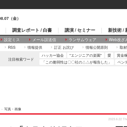
.08.07（金）
調査レポート / 白書
講演 / セミナー
新技術 /
設定ミス
メール誤送信
ランサムウェア
Web改ざ
RSS
情報提供
訂正 お詫び
情報公開原則
取材
ハッカー協会
"エンジニアの楽園"
愛
賞金
注目検索ワード
「この脆弱性は〇〇社の△△が報告した」
ペン
›
写真・画像
2023.6.22 Th