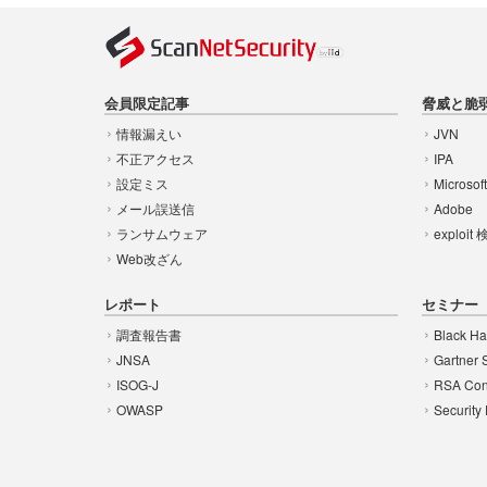
会員限定記事
脅威と脆
情報漏えい
JVN
不正アクセス
IPA
設定ミス
Microsof
メール誤送信
Adobe
ランサムウェア
exploit
Web改ざん
レポート
セミナー
調査報告書
Black Ha
JNSA
Gartner 
ISOG-J
RSA Con
OWASP
Security