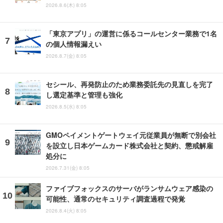
2026.8.6(木) 8:05
「東京アプリ」の運営に係るコールセンター業務で1名
の個人情報漏えい
2026.8.7(金) 8:05
セシール、再発防止のため業務委託先の見直しを完了
し選定基準と管理も強化
2026.8.5(水) 8:05
GMOペイメントゲートウェイ元従業員が無断で別会社
を設立し日本ゲームカード株式会社と契約、懲戒解雇
処分に
2026.7.31(金) 8:05
ファイブフォックスのサーバがランサムウェア感染の
可能性、通常のセキュリティ調査過程で発覚
2026.8.4(火) 8:05