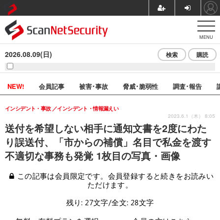
MENU
2026.08.09(日)
検索
購読
NEW!
会員記事
被害･事故
脅威･脆弱性
調査･報告
インシデント・事故
インシデント・情報漏えい
2023.6.1（木） 8:05
送付を希望しない相手に通知文書を2度にわた
り誤送付、「市からの補償」名目で私金を渡す
不適切な事務も発覚 1枚目の写真・画像
この記事は会員限定です。会員登録すると続きをお読みい
ただけます。
残り: 27文字/全文: 28文字