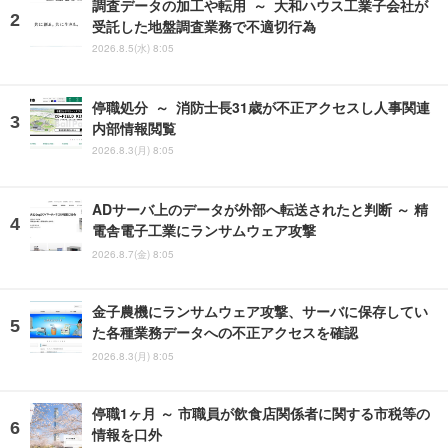
調査データの加工や転用 ～ 大和ハウス工業子会社が
受託した地盤調査業務で不適切行為
2026.8.5(水) 8:05
停職処分 ～ 消防士長31歳が不正アクセスし人事関連
内部情報閲覧
2026.8.3(月) 8:05
ADサーバ上のデータが外部へ転送されたと判断 ～ 精
電舎電子工業にランサムウェア攻撃
2026.8.7(金) 8:05
金子農機にランサムウェア攻撃、サーバに保存してい
た各種業務データへの不正アクセスを確認
2026.8.3(月) 8:05
停職1ヶ月 ～ 市職員が飲食店関係者に関する市税等の
情報を口外