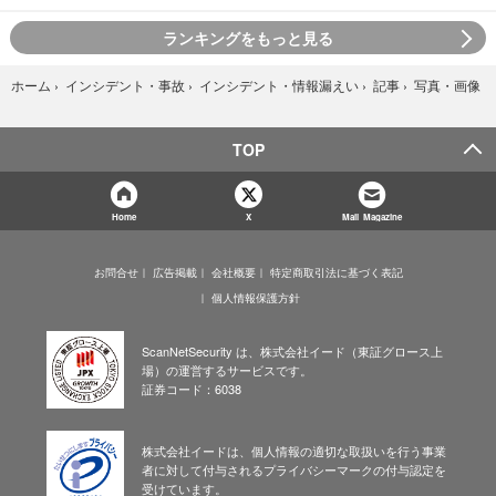
ランキングをもっと見る
写真・画像
ホーム
›
インシデント・事故
›
インシデント・情報漏えい
›
記事
›
TOP
Home
X
Mail Magazine
お問合せ
広告掲載
会社概要
特定商取引法に基づく表記
個人情報保護方針
ScanNetSecurity は、株式会社イード（東証グロース上
場）の運営するサービスです。
証券コード：6038
株式会社イードは、個人情報の適切な取扱いを行う事業
者に対して付与されるプライバシーマークの付与認定を
受けています。