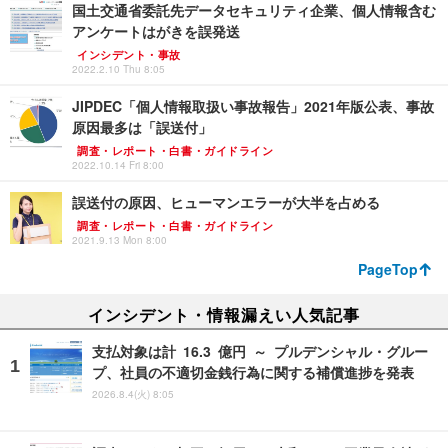
国土交通省委託先データセキュリティ企業、個人情報含む
アンケートはがきを誤発送
インシデント・事故
2022.2.10 Thu 8:05
JIPDEC「個人情報取扱い事故報告」2021年版公表、事故
原因最多は「誤送付」
調査・レポート・白書・ガイドライン
2022.10.14 Fri 8:00
誤送付の原因、ヒューマンエラーが大半を占める
調査・レポート・白書・ガイドライン
2021.9.13 Mon 8:00
PageTop
インシデント・情報漏えい人気記事
支払対象は計 16.3 億円 ～ プルデンシャル・グルー
プ、社員の不適切金銭行為に関する補償進捗を発表
2026.8.4(火) 8:05