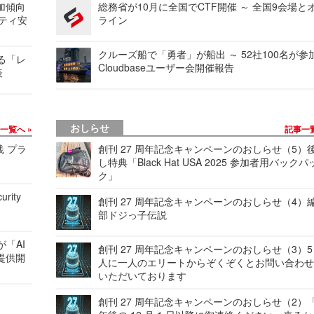
加傾向
総務省が10月に全国でCTF開催 ～ 全国9会場と
リティ安
ライン
クルーズ船で「勇者」が船出 ～ 52社100名が参
する「レ
Cloudbaseユーザー会開催報告
表
おしらせ
事一覧へ
記事一
践 プラ
創刊 27 周年記念キャンペーンのおしらせ（5）
し特典「Black Hat USA 2025 参加者用バックパ
ク」
urity
創刊 27 周年記念キャンペーンのおしらせ（4）
部ドジっ子伝説
が「AI
創刊 27 周年記念キャンペーンのおしらせ（3）5
提供開
人に一人のエリートからぞくぞくとお問い合わ
いただいております
創刊 27 周年記念キャンペーンのおしらせ（2）「