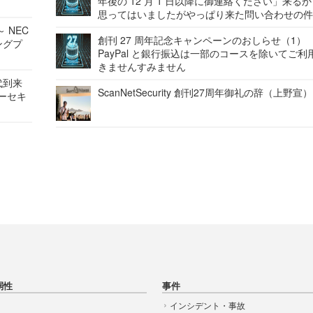
年後の 12 月 1 日以降に御連絡ください」来る
思ってはいましたがやっぱり来た問い合わせの
 NEC
創刊 27 周年記念キャンペーンのおしらせ（1）
ングプ
PayPal と銀行振込は一部のコースを除いてご利
きませんすみません
代到来
ScanNetSecurity 創刊27周年御礼の辞（上野宣）
バーセキ
弱性
事件
インシデント・事故