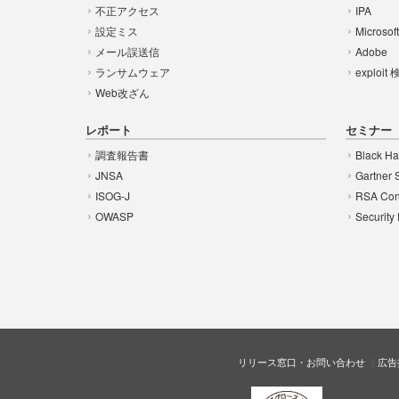
不正アクセス
IPA
設定ミス
Microsof
メール誤送信
Adobe
ランサムウェア
exploit
Web改ざん
レポート
セミナー
調査報告書
Black Ha
JNSA
Gartner 
ISOG-J
RSA Con
OWASP
Security
リリース窓口・お問い合わせ
広告