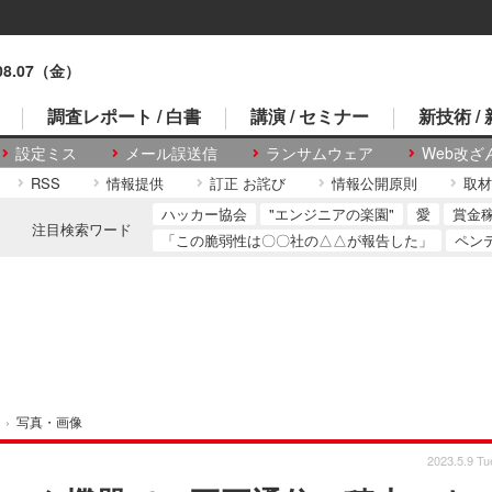
.08.07（金）
調査レポート / 白書
講演 / セミナー
新技術 /
設定ミス
メール誤送信
ランサムウェア
Web改ざ
RSS
情報提供
訂正 お詫び
情報公開原則
取材
ハッカー協会
"エンジニアの楽園"
愛
賞金
注目検索ワード
「この脆弱性は〇〇社の△△が報告した」
ペン
›
写真・画像
2023.5.9 Tu