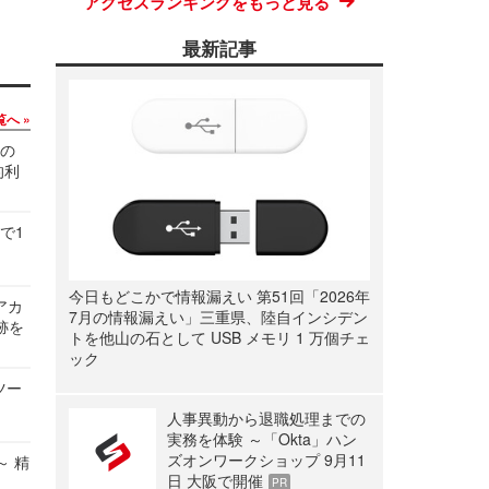
アクセスランキングをもっと見る
最新記事
覧へ
関の
的利
で1
今日もどこかで情報漏えい 第51回「2026年
ルアカ
7月の情報漏えい」三重県、陸自インシデン
跡を
トを他山の石として USB メモリ 1 万個チェ
ック
ツー
人事異動から退職処理までの
実務を体験 ～「Okta」ハン
ズオンワークショップ 9月11
～ 精
日 大阪で開催
PR