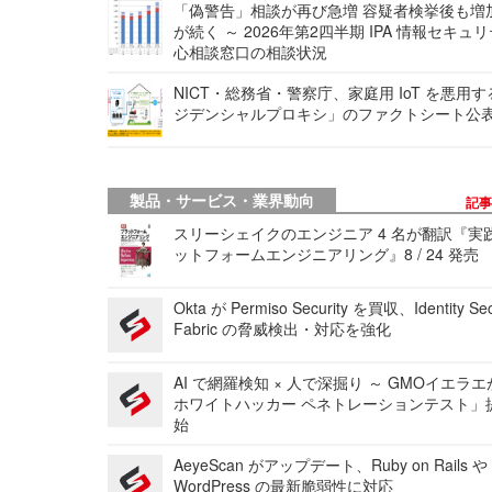
「偽警告」相談が再び急増 容疑者検挙後も増
が続く ～ 2026年第2四半期 IPA 情報セキュ
心相談窓口の相談状況
NICT・総務省・警察庁、家庭用 IoT を悪用
ジデンシャルプロキシ」のファクトシート公
製品・サービス・業界動向
記
スリーシェイクのエンジニア 4 名が翻訳『実
ットフォームエンジニアリング』8 / 24 発売
Okta が Permiso Security を買収、Identity Sec
Fabric の脅威検出・対応を強化
AI で網羅検知 × 人で深掘り ～ GMOイエラエ
ホワイトハッカー ペネトレーションテスト」
始
AeyeScan がアップデート、Ruby on Rails や
WordPress の最新脆弱性に対応