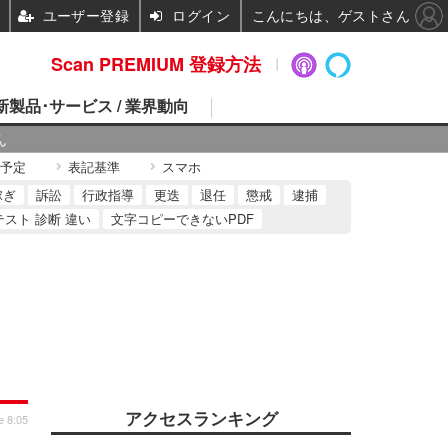
ユーザー登録
ログイン
こんにちは、ゲストさん
Scan PREMIUM 登録方法
 新製品･サービス / 業界動向
ん
予定
表記基準
スマホ
稼ぎ
訴訟
行政指導
更迭
退任
懲戒
逮捕
テスト 診断 違い
文字コピーできないPDF
アクセスランキング
e 8:05