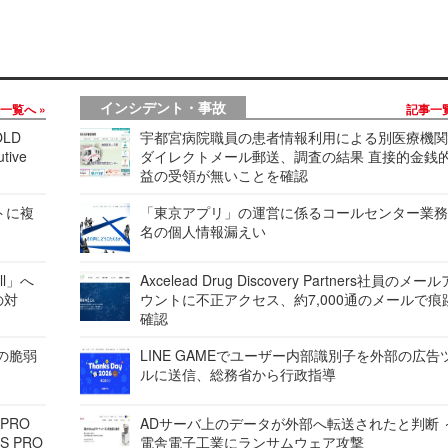
インシデント・事故
事一覧へ
記事一
LD
宇都宮病院職員の患者情報利用による別医療機
tive
ダイレクトメール郵送、調査の結果 直接的金銭
益の受領が無いことを確認
レートに複
「東京アプリ」の運営に係るコールセンター業務
名の個人情報漏えい
ell」へ
Axcelead Drug Discovery Partners社員のメー
の対
ウントに不正アクセス、約7,000通のメールで痕
確認
ンの脆弱
LINE GAMEでユーザー内部識別子を外部の広告
ルに送信、総務省から行政指導
 PRO
ADサーバ上のデータが外部へ転送されたと判断 
S PRO
電舎電子工業にランサムウェア攻撃