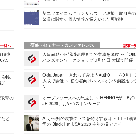
新エフエイコムにランサムウェア攻撃、取引先
業員に関する個人情報が漏えいした可能性
研修・セミナー・カンファレンス
事一覧へ
記事一
816億
人事異動から退職処理までの実務を体験 ～「Okt
7.9
ハンズオンワークショップ 9月11日 大阪で開催
Okta Japan「さわってみようAuth0！」を9月1
 が制御
大阪で開催 ～ 初心者向けハンズオン＆解説セッ
追加
ン
型攻撃の
オープンソースへの恩返し ～ HENNGEが「PyCo
JP 2026」おやつスポンサーに
けたと
AI が未知の攻撃クラスを発明する日 ～ FFRI 鵜
司の Black Hat USA 2026 今年の見どころ