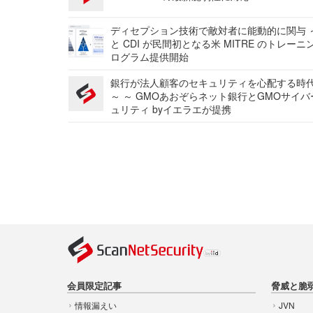
ディセプション技術で敵対者に能動的に関与 ～
と CDI が民間初となる米 MITRE のトレーニ
ログラム提供開始
銀行が法人顧客のセキュリティを心配する時
～ ～ GMOあおぞらネット銀行とGMOサイ
ュリティ byイエラエが提携
会員限定記事
脅威と脆
情報漏えい
JVN