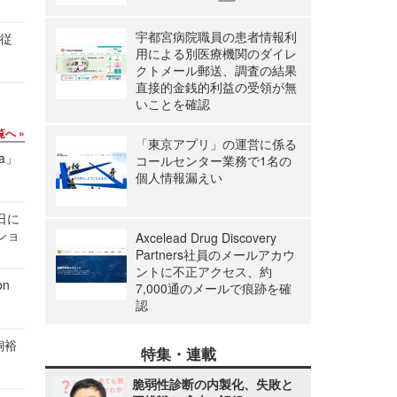
宇都宮病院職員の患者情報利
の従
用による別医療機関のダイレ
クトメール郵送、調査の結果
直接的金銭的利益の受領が無
いことを確認
覧へ
「東京アプリ」の運営に係る
a」
コールセンター業務で1名の
個人情報漏えい
1日に
ショ
Axcelead Drug Discovery
Partners社員のメールアカウ
ントに不正アクセス、約
n
7,000通のメールで痕跡を確
認
飼裕
特集・連載
脆弱性診断の内製化、失敗と