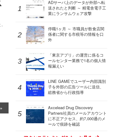
ス
ADサーバ上のデータが外部へ転
送されたと判断 ～ 精電舎電子工
業にランサムウェア攻撃
た。
停職1ヶ月 ～ 市職員が飲食店関
係者に関する市税等の情報を口
外
「東京アプリ」の運営に係るコ
ールセンター業務で1名の個人情
報漏えい
LINE GAMEでユーザー内部識別
子を外部の広告ツールに送信、
総務省から行政指導
Axcelead Drug Discovery
Partners社員のメールアカウント
に不正アクセス、約7,000通のメ
ールで痕跡を確認