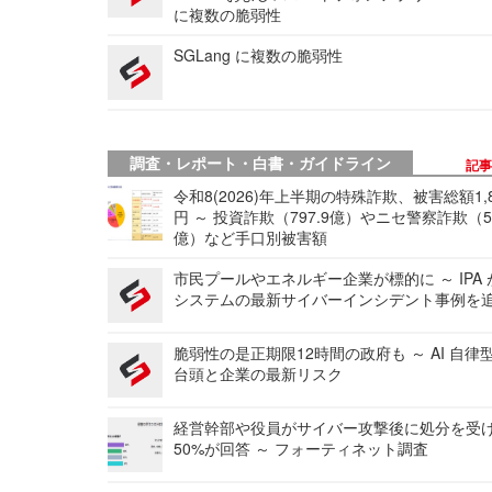
に複数の脆弱性
SGLang に複数の脆弱性
調査・レポート・白書・ガイドライン
記
令和8(2026)年上半期の特殊詐欺、被害総額1,
円 ～ 投資詐欺（797.9億）やニセ警察詐欺（50
億）など手口別被害額
市民プールやエネルギー企業が標的に ～ IPA
システムの最新サイバーインシデント事例を
脆弱性の是正期限12時間の政府も ～ AI 自律
台頭と企業の最新リスク
経営幹部や役員がサイバー攻撃後に処分を受
50%が回答 ～ フォーティネット調査