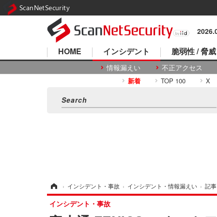
ScanNetSecurity
2026
HOME
インシデント
脆弱性 / 脅威
情報漏えい
不正アクセス
新着
TOP 100
X
ホーム
›
インシデント・事故
›
インシデント・情報漏えい
›
記事
インシデント・事故