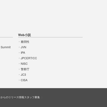
Web小説
脆弱性
t Summit
JVN
IPA
JPCERT/CC
NISC
警察庁
JC3
CISA
ドからのリリース情報
スタッフ募集