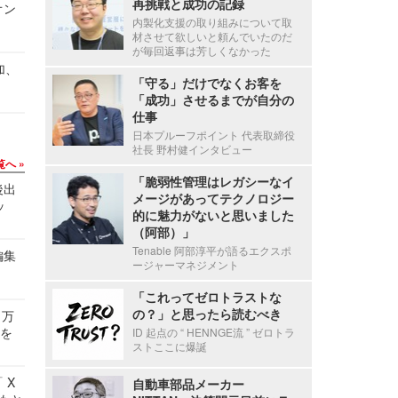
再挑戦と成功の記録
オン
内製化支援の取り組みについて取
材させて欲しいと頼んでいたのだ
が毎回返事は芳しくなかった
加、
「守る」だけでなくお客を
「成功」させるまでが自分の
仕事
日本プルーフポイント 代表取締役
社長 野村健インタビュー
覧へ
「脆弱性管理はレガシーなイ
後出
メージがあってテクノロジー
ッ
的に魅力がないと思いました
（阿部）」
Tenable 阿部淳平が語るエクスポ
編集
ージャーマネジメント
「これってゼロトラストな
の？」と思ったら読むべき
 万
せを
ID 起点の “ HENNGE流 ” ゼロトラ
ストここに爆誕
 X
自動車部品メーカー