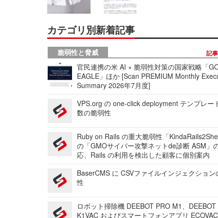
カテゴリ別新着記事
脆弱性と脅威
記
官民連携の米 AI × 脆弱性対策の国家戦略「GO
EAGLE」ほか [Scan PREMIUM Monthly Execu
Summary 2026年7月度]
VPS.org の one-click deployment テンプ
数の脆弱性
Ruby on Rails の重大脆弱性「KindaRails2Sh
の「GMOサイバー攻撃ネットde診断 ASM」
応、Rails の利用を検出した顧客に個別案内
BaserCMS に CSVファイルインジェクショ
性
ロボット掃除機 DEEBOT PRO M1、DEEBOT
K1VAC およびスマートフォンアプリ ECOVAC