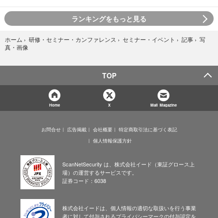
ランキングをもっと見る
写
ホーム
›
研修・セミナー・カンファレンス
›
セミナー・イベント
›
記事
›
真・画像
TOP
Home
X
Mail Magazine
お問合せ
広告掲載
会社概要
特定商取引法に基づく表記
個人情報保護方針
ScanNetSecurity は、株式会社イード（東証グロース上
場）の運営するサービスです。
証券コード：6038
株式会社イードは、個人情報の適切な取扱いを行う事業
者に対して付与されるプライバシーマークの付与認定を