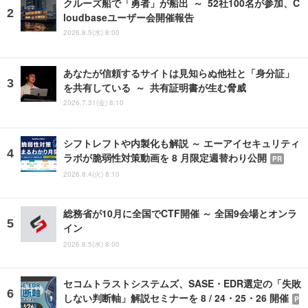
クルーズ船で「勇者」が船出 ～ 52社100名が参加、C
loudbaseユーザー会開催報告
2026.8.5(水) 8:00
あなたが信頼するサイトは見知らぬ他社と「身分証」
を共有している ～ 共有証明書が生む脅威
2026.7.31(金) 8:10
シフトレフトや内製化も解説 ～ エーアイセキュリティ
ラボが脆弱性対策動画を 8 月限定週替わり公開
PR
2026.8.4(火) 8:10
総務省が10月に全国でCTF開催 ～ 全国9会場とオンラ
イン
2026.8.5(水) 8:00
セコムトラストシステムズ、SASE・EDR選定の「失敗
しない判断軸」解説セミナーを 8 / 24・25・26 開催
P