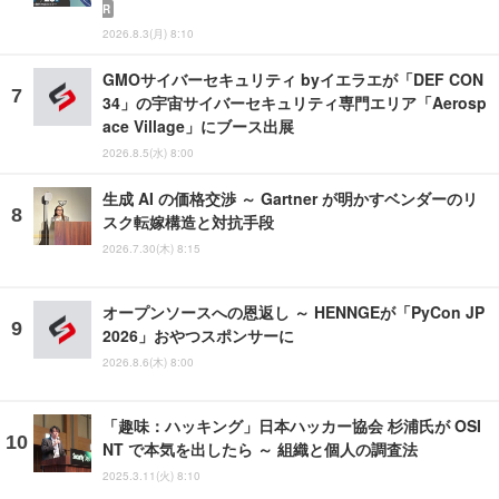
R
2026.8.3(月) 8:10
GMOサイバーセキュリティ byイエラエが「DEF CON
34」の宇宙サイバーセキュリティ専門エリア「Aerosp
ace Village」にブース出展
2026.8.5(水) 8:00
生成 AI の価格交渉 ～ Gartner が明かすベンダーのリ
スク転嫁構造と対抗手段
2026.7.30(木) 8:15
オープンソースへの恩返し ～ HENNGEが「PyCon JP
2026」おやつスポンサーに
2026.8.6(木) 8:00
「趣味：ハッキング」日本ハッカー協会 杉浦氏が OSI
NT で本気を出したら ～ 組織と個人の調査法
2025.3.11(火) 8:10