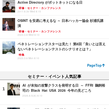
Active Directory がボットネットになる日
研修・セミナー・カンファレンス
2017.8.30 Wed 8:15
OSINT を安易に考えるな ～ 日本ハッカー協会 杉浦氏講
演
研修・セミナー・カンファレンス
2023.3.8 Wed 8:10
ペネトレーションテスターは見た！ 第8回「良いとは言え
ないペネトレーションテストのシナリオとは？」
特集
2023.3.6 Mon 8:10
PageTop
セミナー・イベント人気記事
AI が未知の攻撃クラスを発明する日 ～ FFRI 鵜飼裕
司の Black Hat USA 2026 今年の見どころ
2026.8.5(水) 8:10