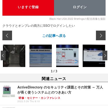
いますぐ登録
ログイン
Black Hat USA 2022 Briefingsの配信画像を撮影
クラウドとオンプレの両方にSSOでログインしたい
この記事へ戻る
‹
1
/
3
関連ニュース
ActiveDirectory のセキュリティ課題とその対策 ～ 万人
が長く使うシステムとのつきあい方
研修・セミナー・カンファレンス
2022.5.26 Thu 8:10