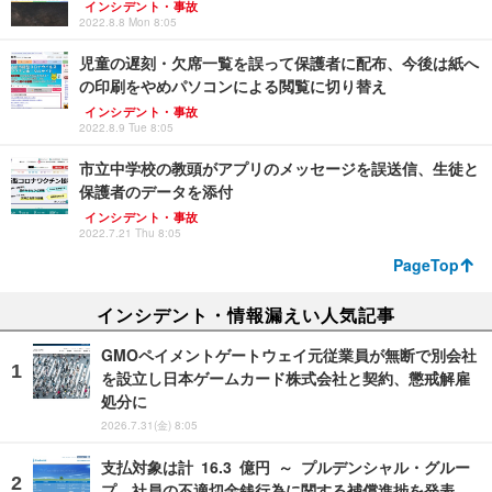
インシデント・事故
2022.8.8 Mon 8:05
児童の遅刻・欠席一覧を誤って保護者に配布、今後は紙へ
の印刷をやめパソコンによる閲覧に切り替え
インシデント・事故
2022.8.9 Tue 8:05
市立中学校の教頭がアプリのメッセージを誤送信、生徒と
保護者のデータを添付
インシデント・事故
2022.7.21 Thu 8:05
PageTop
インシデント・情報漏えい人気記事
GMOペイメントゲートウェイ元従業員が無断で別会社
を設立し日本ゲームカード株式会社と契約、懲戒解雇
処分に
2026.7.31(金) 8:05
支払対象は計 16.3 億円 ～ プルデンシャル・グルー
プ、社員の不適切金銭行為に関する補償進捗を発表