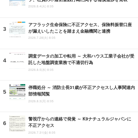
2026.8.4(火) 8:05
アフラック生命保険に不正アクセス、保険料振替口座
が漏えいしたことを踏まえ金融機関と連携
2026.7.28(火) 8:05
調査データの加工や転用 ～ 大和ハウス工業子会社が受
託した地盤調査業務で不適切行為
2026.8.5(水) 8:05
停職処分 ～ 消防士長31歳が不正アクセスし人事関連内
部情報閲覧
2026.8.3(月) 8:05
警視庁からの連絡で発覚 ～ K9ナチュラルジャパンに
不正アクセス
2026.7.31(金) 8:05