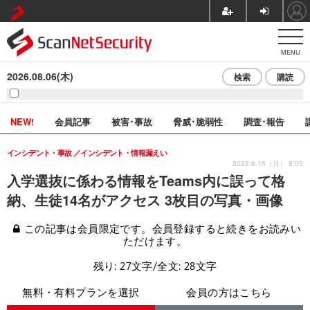
MENU
2026.08.06(木)
検索
購読
NEW!
会員記事
被害･事故
脅威･脆弱性
調査･報告
インシデント・事故
インシデント・情報漏えい
2022.8.15（月） 8:05
入学選抜に係わる情報をTeams内に誤って格
納、生徒14名がアクセス 3枚目の写真・画像
この記事は会員限定です。会員登録すると続きをお読みい
ただけます。
残り: 27文字/全文: 28文字
無料・有料プランを選択
会員の方はこちら