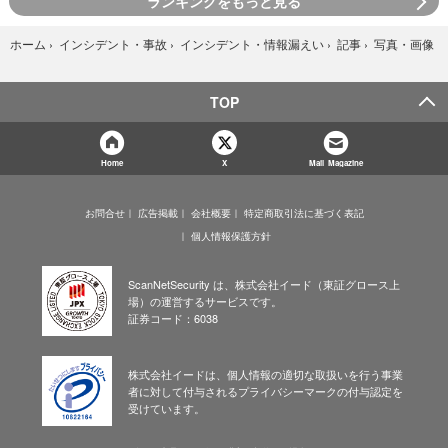
ランキングをもっと見る
写真・画像
ホーム
›
インシデント・事故
›
インシデント・情報漏えい
›
記事
›
TOP
Home
X
Mail Magazine
お問合せ
広告掲載
会社概要
特定商取引法に基づく表記
個人情報保護方針
ScanNetSecurity は、株式会社イード（東証グロース上
場）の運営するサービスです。
証券コード：6038
株式会社イードは、個人情報の適切な取扱いを行う事業
者に対して付与されるプライバシーマークの付与認定を
受けています。