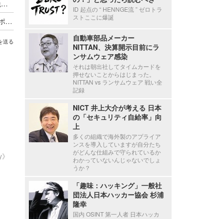
停職1ヶ月 ～ 市職員が飲食店関係者に関する市税等の情報を口外
ID 起点の “ HENNGE流 ” ゼロトラ
ストここに爆誕
海外貨物検査と契約する有機JAS認証審査員がサポート詐欺被害
自動車部品メーカー
を送る
NITTAN、決算開示目前にラ
ンサムウェア感染
それは朝出社してタイムカードを
押せないことからはじまった。
NITTAN vs ランサムウェア 戦い全
記録
NICT 井上大介が考える 日本
の「セキュリティ自給率」向
上
多くの組織で海外製のアプライア
ンスを導入していますが自分たち
がどんな仕組みで守られているか
ty》
わかっていないんじゃないでしょ
うか？
「趣味：ハッキング」一般社
団法人日本ハッカー協会 杉浦
隆幸
国内 OSINT 第一人者 日本ハッカ