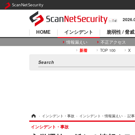
ScanNetSecurity
2026
HOME
インシデント
脆弱性 / 脅威
情報漏えい
不正アクセス
新着
TOP 100
X
ホーム
›
インシデント・事故
›
インシデント・情報漏えい
›
記事
インシデント・事故