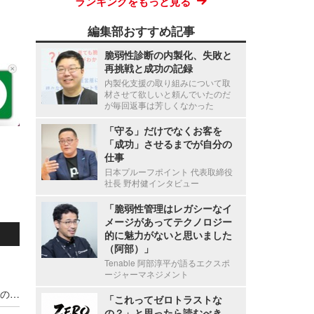
ランキングをもっと見る
編集部おすすめ記事
脆弱性診断の内製化、失敗と
再挑戦と成功の記録
内製化支援の取り組みについて取
材させて欲しいと頼んでいたのだ
が毎回返事は芳しくなかった
「守る」だけでなくお客を
「成功」させるまでが自分の
仕事
日本プルーフポイント 代表取締役
社長 野村健インタビュー
「脆弱性管理はレガシーなイ
メージがあってテクノロジー
的に魅力がないと思いました
（阿部）」
Tenable 阿部淳平が語るエクスポ
ージャーマネジメント
宇都宮病院職員の患者情報利用による別医療機関のダイレクトメール郵送、調査の結果 直接的金銭的利益の受領が無いことを確認
「これってゼロトラストな
の？」と思ったら読むべき