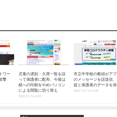
トワー
児童の遅刻・欠席一覧を誤
市立中学校の教頭がアプ
攻撃
って保護者に配布、今後は
のメッセージを誤送信、
紙への印刷をやめパソコン
徒と保護者のデータを添
による閲覧に切り替え
2022.7.21 Thu 8:05
2022.8.9 Tue 8:05