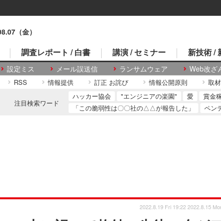
.08.07（金）
調査レポート / 白書
講演 / セミナー
新技術 /
設定ミス
メール誤送信
ランサムウェア
Web改ざ
RSS
情報提供
訂正 お詫び
情報公開原則
取材
ハッカー協会
"エンジニアの楽園"
愛
賞金
注目検索ワード
「この脆弱性は〇〇社の△△が報告した」
ペン
2022.8.19 Fri 19:22
2022.8.15 Mo