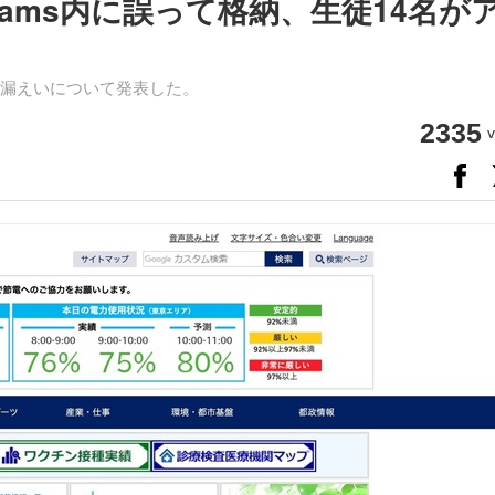
ams内に誤って格納、生徒14名が
漏えいについて発表した。
2335
v