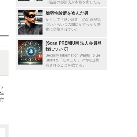
ー協会の杉浦氏が本気を出したら
脆弱性診断を盗んだ男
かくして「良い診断」の定義が気
づいたらいつの間にかすっかり別
物に交換されていた
[Scan PREMIUM 法人会員登
録について]
Security Information Wants To Be
Shared.「セキュリティ情報は共
有されることを欲する」
リ
生
付