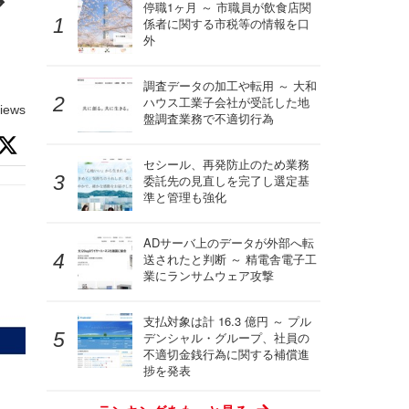
ア
停職1ヶ月 ～ 市職員が飲食店関
係者に関する市税等の情報を口
外
調査データの加工や転用 ～ 大和
ハウス工業子会社が受託した地
iews
盤調査業務で不適切行為
セシール、再発防止のため業務
委託先の見直しを完了し選定基
準と管理も強化
ADサーバ上のデータが外部へ転
送されたと判断 ～ 精電舎電子工
業にランサムウェア攻撃
支払対象は計 16.3 億円 ～ プル
デンシャル・グループ、社員の
不適切金銭行為に関する補償進
捗を発表