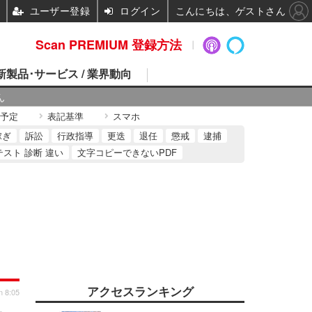
ユーザー登録
ログイン
こんにちは、ゲストさん
Scan PREMIUM 登録方法
 新製品･サービス / 業界動向
ん
予定
表記基準
スマホ
稼ぎ
訴訟
行政指導
更迭
退任
懲戒
逮捕
テスト 診断 違い
文字コピーできないPDF
アクセスランキング
n 8:05