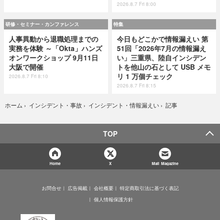
2026.8.7 Fri 8:00
研修・セミナー・カンファレンス
特集
人事異動から退職処理までの
今日もどこかで情報漏えい 第
実務を体験 ～「Okta」ハンズ
51回「2026年7月の情報漏え
オンワークショップ 9月11日
い」三重県、陸自インシデン
大阪で開催
トを他山の石として USB メモ
リ 1 万個チェック
2026.8.7 Fri 8:10
2026.8.7 Fri 8:15
記事
ホーム
›
インシデント・事故
›
インシデント・情報漏えい
›
TOP
Home
X
Mail Magazine
お問合せ
広告掲載
会社概要
特定商取引法に基づく表記
個人情報保護方針