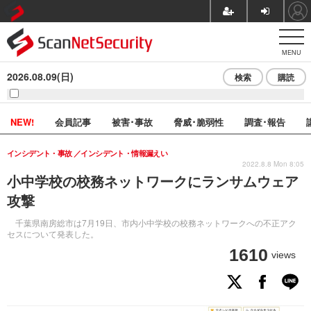
MENU
2026.08.09(日)
検索
購読
NEW!
会員記事
被害･事故
脅威･脆弱性
調査･報告
インシデント・事故
インシデント・情報漏えい
2022.8.8 Mon 8:05
小中学校の校務ネットワークにランサムウェア
攻撃
千葉県南房総市は7月19日、市内小中学校の校務ネットワークへの不正アク
セスについて発表した。
1610
views