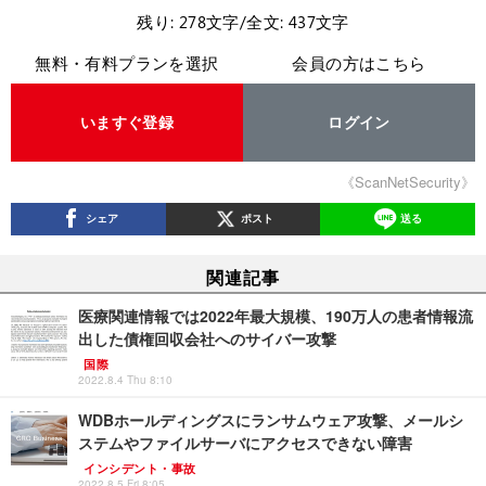
残り: 278文字/全文: 437文字
無料・有料プランを選択
会員の方はこちら
いますぐ登録
ログイン
《ScanNetSecurity》
シェア
ポスト
送る
関連記事
医療関連情報では2022年最大規模、190万人の患者情報流
出した債権回収会社へのサイバー攻撃
国際
2022.8.4 Thu 8:10
WDBホールディングスにランサムウェア攻撃、メールシ
ステムやファイルサーバにアクセスできない障害
インシデント・事故
2022.8.5 Fri 8:05