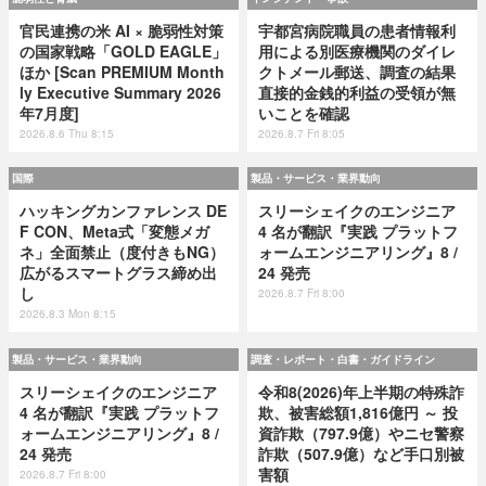
官民連携の米 AI × 脆弱性対策
宇都宮病院職員の患者情報利
の国家戦略「GOLD EAGLE」
用による別医療機関のダイレ
ほか [Scan PREMIUM Month
クトメール郵送、調査の結果
ly Executive Summary 2026
直接的金銭的利益の受領が無
年7月度]
いことを確認
2026.8.6 Thu 8:15
2026.8.7 Fri 8:05
国際
製品・サービス・業界動向
ハッキングカンファレンス DE
スリーシェイクのエンジニア
F CON、Meta式「変態メガ
4 名が翻訳『実践 プラットフ
ネ」全面禁止（度付きもNG）
ォームエンジニアリング』8 /
広がるスマートグラス締め出
24 発売
し
2026.8.7 Fri 8:00
2026.8.3 Mon 8:15
製品・サービス・業界動向
調査・レポート・白書・ガイドライン
スリーシェイクのエンジニア
令和8(2026)年上半期の特殊詐
4 名が翻訳『実践 プラットフ
欺、被害総額1,816億円 ～ 投
ォームエンジニアリング』8 /
資詐欺（797.9億）やニセ警察
24 発売
詐欺（507.9億）など手口別被
害額
2026.8.7 Fri 8:00