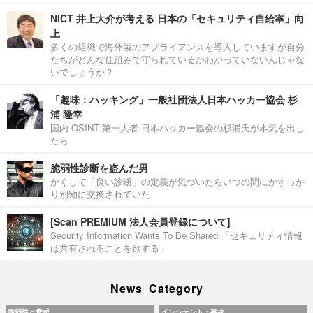
NICT 井上大介が考える 日本の「セキュリティ自給率」向
上
多くの組織で海外製のアプライアンスを導入していますが自分
たちがどんな仕組みで守られているかわかっていないんじゃな
いでしょうか？
「趣味：ハッキング」一般社団法人日本ハッカー協会 杉
浦 隆幸
国内 OSINT 第一人者 日本ハッカー協会の杉浦氏が本気を出し
たら
脆弱性診断を盗んだ男
かくして「良い診断」の定義が気づいたらいつの間にかすっか
り別物に交換されていた
[Scan PREMIUM 法人会員登録について]
Security Information Wants To Be Shared.「セキュリティ情報
は共有されることを欲する」
News Category
脆弱性と脅威
インシデント・事故