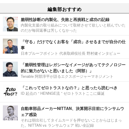
編集部おすすめ
脆弱性診断の内製化、失敗と再挑戦と成功の記録
内製化支援の取り組みについて取材させて欲しいと頼んでいた
のだが毎回返事は芳しくなかった
「守る」だけでなくお客を「成功」させるまでが自分の仕
事
日本プルーフポイント 代表取締役社長 野村健インタビュー
「脆弱性管理はレガシーなイメージがあってテクノロジー
的に魅力がないと思いました（阿部）」
Tenable 阿部淳平が語るエクスポージャーマネジメント
「これってゼロトラストなの？」と思ったら読むべき
ID 起点の “ HENNGE流 ” ゼロトラストここに爆誕
自動車部品メーカーNITTAN、決算開示目前にランサムウ
ェア感染
それは朝出社してタイムカードを押せないことからはじまっ
た。NITTAN vs ランサムウェア 戦い全記録