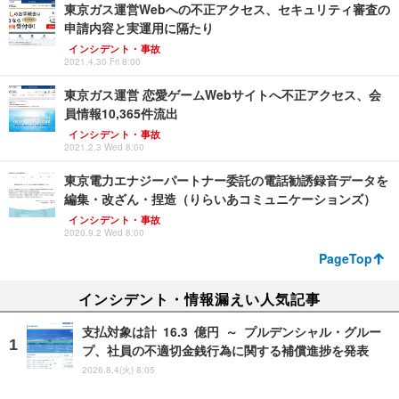
東京ガス運営Webへの不正アクセス、セキュリティ審査の
申請内容と実運用に隔たり
インシデント・事故
2021.4.30 Fri 8:00
東京ガス運営 恋愛ゲームWebサイトへ不正アクセス、会
員情報10,365件流出
インシデント・事故
2021.2.3 Wed 8:00
東京電力エナジーパートナー委託の電話勧誘録音データを
編集・改ざん・捏造（りらいあコミュニケーションズ）
インシデント・事故
2020.9.2 Wed 8:00
PageTop
インシデント・情報漏えい人気記事
支払対象は計 16.3 億円 ～ プルデンシャル・グルー
プ、社員の不適切金銭行為に関する補償進捗を発表
2026.8.4(火) 8:05