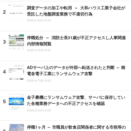
調査データの加工や転用 ～ 大和ハウス工業子会社が
受託した地盤調査業務で不適切行為
2026.8.5(水) 8:05
停職処分 ～ 消防士長31歳が不正アクセスし人事関連
内部情報閲覧
2026.8.3(月) 8:05
ADサーバ上のデータが外部へ転送されたと判断 ～ 精
電舎電子工業にランサムウェア攻撃
2026.8.7(金) 8:05
金子農機にランサムウェア攻撃、サーバに保存してい
た各種業務データへの不正アクセスを確認
2026.8.3(月) 8:05
停職1ヶ月 ～ 市職員が飲食店関係者に関する市税等の