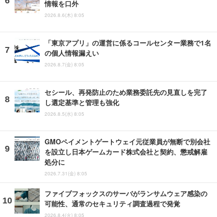
情報を口外
2026.8.6(木) 8:05
「東京アプリ」の運営に係るコールセンター業務で1名
の個人情報漏えい
2026.8.7(金) 8:05
セシール、再発防止のため業務委託先の見直しを完了
し選定基準と管理も強化
2026.8.5(水) 8:05
GMOペイメントゲートウェイ元従業員が無断で別会社
を設立し日本ゲームカード株式会社と契約、懲戒解雇
処分に
2026.7.31(金) 8:05
ファイブフォックスのサーバがランサムウェア感染の
可能性、通常のセキュリティ調査過程で発覚
2026.8.4(火) 8:05