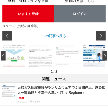
無料・有料プランを選択
会員の方はこちら
いますぐ登録
ログイン
リリース（判明の経緯等）
この記事へ戻る
‹
1
/
2
関連ニュース
天然ガス圧縮施設がランサムウェアで２日間停止、感染拡
大一部始終と不幸中の幸い（The Register）
国際
2020.2.27 Thu 8:10