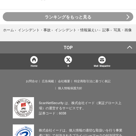
ランキングをもっと見る
写真・画像
ホーム
›
インシデント・事故
›
インシデント・情報漏えい
›
記事
›
TOP
Home
X
Mail Magazine
お問合せ
広告掲載
会社概要
特定商取引法に基づく表記
個人情報保護方針
ScanNetSecurity は、株式会社イード（東証グロース上
場）の運営するサービスです。
証券コード：6038
株式会社イードは、個人情報の適切な取扱いを行う事業
者に対して付与されるプライバシーマークの付与認定を