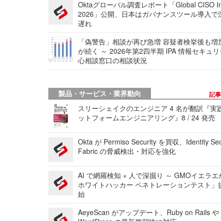
Oktaグローバル調査レポート「Global CISO Ins
2026」公開、日本はガバナンスツール導入で
遅れ
「偽警告」相談が再び急増 容疑者検挙後も増
が続く ～ 2026年第2四半期 IPA 情報セキュ
心相談窓口の相談状況
製品・サービス・業界動向
記
スリーシェイクのエンジニア 4 名が翻訳『実
ットフォームエンジニアリング』8 / 24 発売
Okta が Permiso Security を買収、Identity Sec
Fabric の脅威検出・対応を強化
AI で網羅検知 × 人で深掘り ～ GMOイエラエ
ホワイトハッカー ペネトレーションテスト」
始
AeyeScan がアップデート、Ruby on Rails や