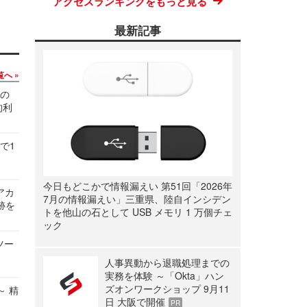
アクセスランキングをもっと見る
最新記事
覧へ
関の
的利
で1
今日もどこかで情報漏えい 第51回「2026年
ルアカ
7月の情報漏えい」三重県、陸自インシデン
跡を
トを他山の石として USB メモリ 1 万個チェ
ック
ツー
人事異動から退職処理までの
実務を体験 ～「Okta」ハン
ズオンワークショップ 9月11
～ 精
日 大阪で開催
PR