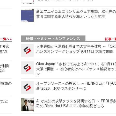
新エフエイコムにランサムウェア攻撃、取引先
業員に関する個人情報が漏えいした可能性
研修・セミナー・カンファレンス
事一覧へ
記事一
816億
人事異動から退職処理までの実務を体験 ～「Okt
7.9
ハンズオンワークショップ 9月11日 大阪で開催
Okta Japan「さわってみようAuth0！」を9月1
 が制御
大阪で開催 ～ 初心者向けハンズオン＆解説セッ
追加
ン
型攻撃の
オープンソースへの恩返し ～ HENNGEが「PyCo
JP 2026」おやつスポンサーに
けたと
AI が未知の攻撃クラスを発明する日 ～ FFRI 鵜
司の Black Hat USA 2026 今年の見どころ