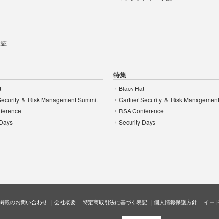
t
 検証
特集
t
Black Hat
Security ＆ Risk Management Summit
Gartner Security ＆ Risk Managemen
ference
RSA Conference
 Days
Security Days
掲載のお問い合わせ
会社概要
特定商取引法に基づく表記
個人情報保護方針
イー