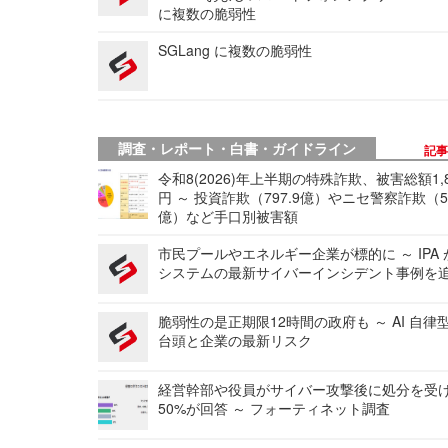
に複数の脆弱性
SGLang に複数の脆弱性
調査・レポート・白書・ガイドライン
記
令和8(2026)年上半期の特殊詐欺、被害総額1,
円 ～ 投資詐欺（797.9億）やニセ警察詐欺（50
億）など手口別被害額
市民プールやエネルギー企業が標的に ～ IPA
システムの最新サイバーインシデント事例を
脆弱性の是正期限12時間の政府も ～ AI 自律
台頭と企業の最新リスク
経営幹部や役員がサイバー攻撃後に処分を受
50%が回答 ～ フォーティネット調査