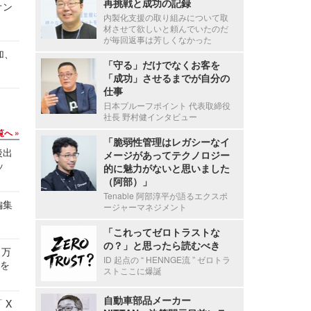
再挑戦と成功の記録
オン
内製化支援の取り組みについて取
材させて欲しいと頼んでいたのだ
が毎回返事は芳しくなかった
加、
「守る」だけでなくお客を
「成功」させるまでが自分の
仕事
日本プルーフポイント 代表取締役
社長 野村健インタビュー
覧へ
「脆弱性管理はレガシーなイ
後出
メージがあってテクノロジー
ッ
的に魅力がないと思いました
（阿部）」
Tenable 阿部淳平が語るエクスポ
編集
ージャーマネジメント
「これってゼロトラストな
の？」と思ったら読むべき
 万
ID 起点の “ HENNGE流 ” ゼロトラ
せを
ストここに爆誕
自動車部品メーカー
 X