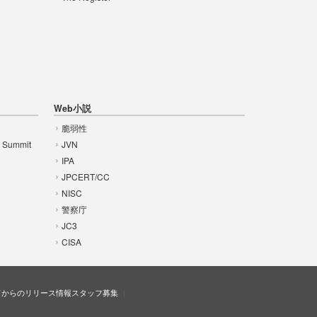
Web小説
脆弱性
t Summit
JVN
IPA
JPCERT/CC
NISC
警察庁
JC3
CISA
ドからのリリース情報
スタッフ募集