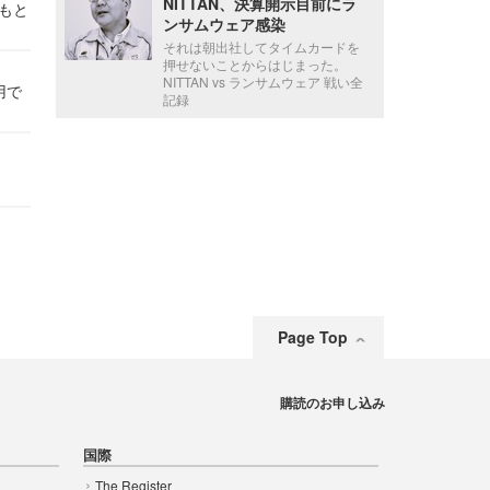
NITTAN、決算開示目前にラ
かもと
ンサムウェア感染
件
それは朝出社してタイムカードを
押せないことからはじまった。
NITTAN vs ランサムウェア 戦い全
用で
記録
Page Top
購読のお申し込み
国際
The Register