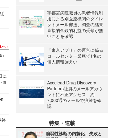
宇都宮病院職員の患者情報利
の従
用による別医療機関のダイレ
クトメール郵送、調査の結果
直接的金銭的利益の受領が無
いことを確認
覧へ
「東京アプリ」の運営に係る
a」
コールセンター業務で1名の
個人情報漏えい
1日に
ショ
Axcelead Drug Discovery
Partners社員のメールアカウ
ントに不正アクセス、約
n
7,000通のメールで痕跡を確
認
飼裕
特集・連載
脆弱性診断の内製化、失敗と