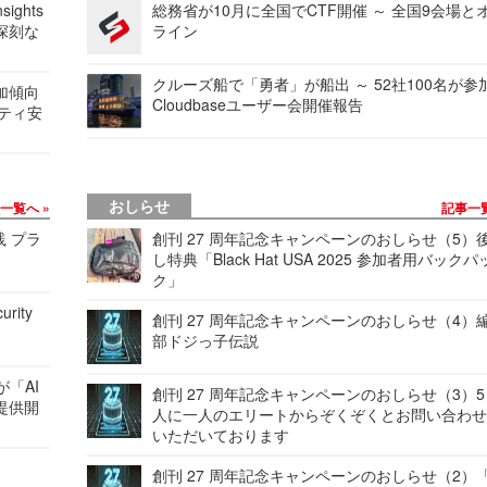
ights
総務省が10月に全国でCTF開催 ～ 全国9会場と
深刻な
ライン
クルーズ船で「勇者」が船出 ～ 52社100名が参
加傾向
Cloudbaseユーザー会開催報告
リティ安
おしらせ
事一覧へ
記事一
践 プラ
創刊 27 周年記念キャンペーンのおしらせ（5）
し特典「Black Hat USA 2025 参加者用バックパ
ク」
urity
創刊 27 周年記念キャンペーンのおしらせ（4）
部ドジっ子伝説
が「AI
創刊 27 周年記念キャンペーンのおしらせ（3）5
提供開
人に一人のエリートからぞくぞくとお問い合わ
いただいております
創刊 27 周年記念キャンペーンのおしらせ（2）「