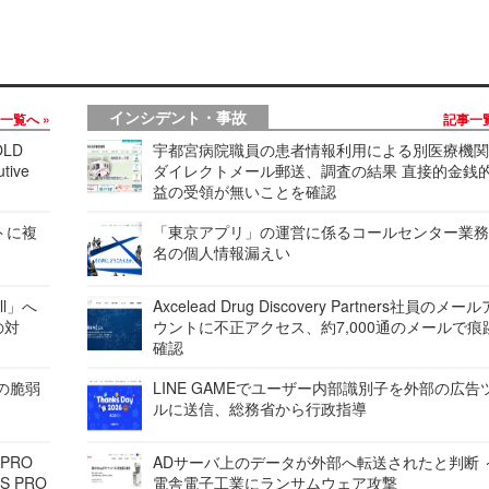
インシデント・事故
事一覧へ
記事一
LD
宇都宮病院職員の患者情報利用による別医療機
tive
ダイレクトメール郵送、調査の結果 直接的金銭
益の受領が無いことを確認
レートに複
「東京アプリ」の運営に係るコールセンター業務
名の個人情報漏えい
ell」へ
Axcelead Drug Discovery Partners社員のメー
の対
ウントに不正アクセス、約7,000通のメールで痕
確認
ンの脆弱
LINE GAMEでユーザー内部識別子を外部の広告
ルに送信、総務省から行政指導
 PRO
ADサーバ上のデータが外部へ転送されたと判断 
S PRO
電舎電子工業にランサムウェア攻撃