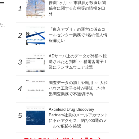
ー
停職1ヶ月 ～ 市職員が飲食店関
係者に関する市税等の情報を口
外
た。
「東京アプリ」の運営に係るコ
ールセンター業務で1名の個人情
報漏えい
ADサーバ上のデータが外部へ転
送されたと判断 ～ 精電舎電子工
業にランサムウェア攻撃
調査データの加工や転用 ～ 大和
ハウス工業子会社が受託した地
盤調査業務で不適切行為
Axcelead Drug Discovery
Partners社員のメールアカウント
に不正アクセス、約7,000通のメ
ールで痕跡を確認