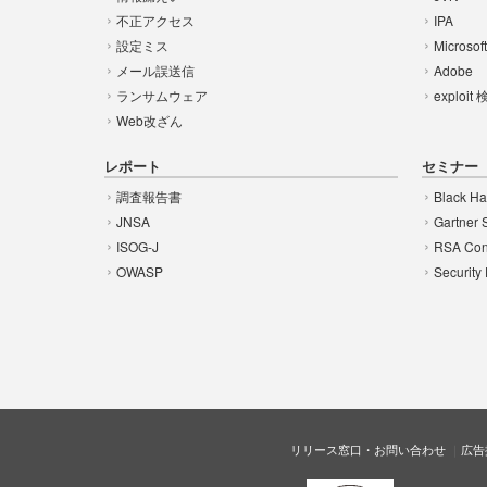
不正アクセス
IPA
設定ミス
Microsof
メール誤送信
Adobe
ランサムウェア
exploit
Web改ざん
レポート
セミナー
調査報告書
Black Ha
JNSA
Gartner 
ISOG-J
RSA Con
OWASP
Security
リリース窓口・お問い合わせ
広告