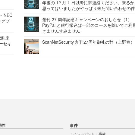
年後の 12 月 1 日以降に御連絡ください」来る
思ってはいましたがやっぱり来た問い合わせの
 NEC
創刊 27 周年記念キャンペーンのおしらせ（1）
ングプ
PayPal と銀行振込は一部のコースを除いてご利
きませんすみません
代到来
ScanNetSecurity 創刊27周年御礼の辞（上野宣）
バーセキ
弱性
事件
インシデント・事故