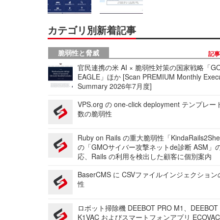
カテゴリ別新着記事
脆弱性と脅威
記
官民連携の米 AI × 脆弱性対策の国家戦略「GO
EAGLE」ほか [Scan PREMIUM Monthly Execu
Summary 2026年7月度]
VPS.org の one-click deployment テンプ
数の脆弱性
Ruby on Rails の重大脆弱性「KindaRails2Sh
の「GMOサイバー攻撃ネットde診断 ASM」
応、Rails の利用を検出した顧客に個別案内
BaserCMS に CSVファイルインジェクショ
性
ロボット掃除機 DEEBOT PRO M1、DEEBOT
K1VAC およびスマートフォンアプリ ECOVAC