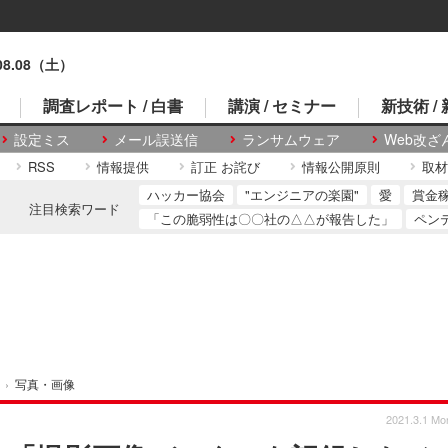
.08.08（土）
調査レポート / 白書
講演 / セミナー
新技術 /
設定ミス
メール誤送信
ランサムウェア
Web改ざ
RSS
情報提供
訂正 お詫び
情報公開原則
取材
ハッカー協会
"エンジニアの楽園"
愛
賞金
注目検索ワード
「この脆弱性は〇〇社の△△が報告した」
ペン
›
写真・画像
2021.3.1 Mo