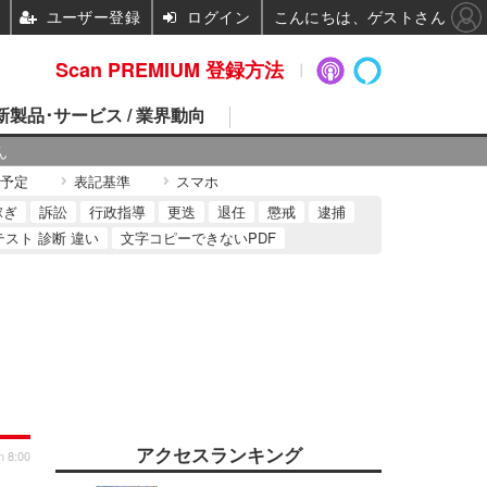
ユーザー登録
ログイン
こんにちは、ゲストさん
Scan PREMIUM 登録方法
 新製品･サービス / 業界動向
ん
予定
表記基準
スマホ
稼ぎ
訴訟
行政指導
更迭
退任
懲戒
逮捕
テスト 診断 違い
文字コピーできないPDF
アクセスランキング
n 8:00