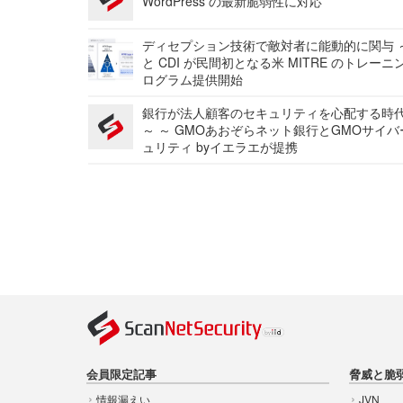
WordPress の最新脆弱性に対応
ディセプション技術で敵対者に能動的に関与 ～
と CDI が民間初となる米 MITRE のトレーニ
ログラム提供開始
銀行が法人顧客のセキュリティを心配する時
～ ～ GMOあおぞらネット銀行とGMOサイ
ュリティ byイエラエが提携
会員限定記事
脅威と脆
情報漏えい
JVN