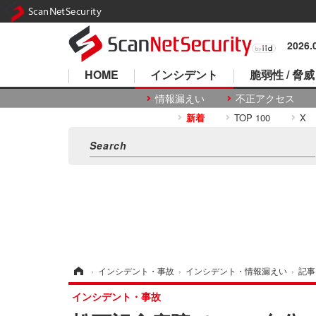
ScanNetSecurity
2026
HOME
インシデント
脆弱性 / 脅威
情報漏えい
不正アクセス
新着
TOP 100
X
ホーム
›
インシデント・事故
›
インシデント・情報漏えい
›
記事
インシデント・事故