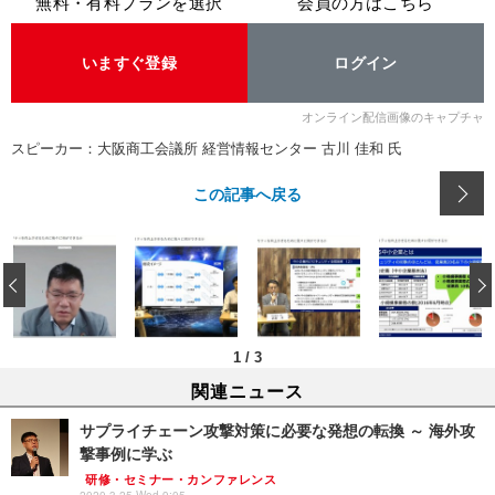
無料・有料プランを選択
会員の方はこちら
いますぐ登録
ログイン
オンライン配信画像のキャプチャ
スピーカー：大阪商工会議所 経営情報センター 古川 佳和 氏
この記事へ戻る
‹
1
/
3
関連ニュース
サプライチェーン攻撃対策に必要な発想の転換 ～ 海外攻
撃事例に学ぶ
研修・セミナー・カンファレンス