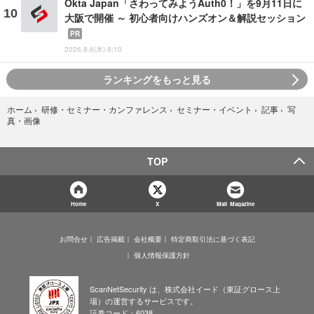
Okta Japan「さわってみようAuth0！」を9月11日に
大阪で開催 ～ 初心者向けハンズオン＆解説セッション
PR
2026.8.6(木) 8:10
ランキングをもっと見る
写
ホーム
›
研修・セミナー・カンファレンス
›
セミナー・イベント
›
記事
›
真・画像
TOP
Home
X
Mail Magazine
お問合せ
広告掲載
会社概要
特定商取引法に基づく表記
個人情報保護方針
ScanNetSecurity は、株式会社イード（東証グロース上
場）の運営するサービスです。
証券コード：6038