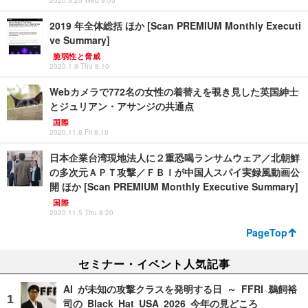
2020.3.25 Wed 9:05
2019 年全体総括 ほか [Scan PREMIUM Monthly Executi
ve Summary]
脆弱性と脅威
2020.1.9 Thu 8:10
Webカメラで772名の女性の着替えを覗き見した英国紳士
とジュリアン・アサンジの共通点
国際
2020.11.6 Fri 8:10
日本企業台湾現地法人に２重恐喝ランサムウェア／北朝鮮
の多次元ＡＰＴ攻撃／ＦＢＩが中国人スパイ実録風動画公
開 ほか [Scan PREMIUM Monthly Executive Summary]
国際
2020.11.5 Thu 8:20
PageTop
セミナー・イベント人気記事
AI が未知の攻撃クラスを発明する日 ～ FFRI 鵜飼裕
司の Black Hat USA 2026 今年の見どころ