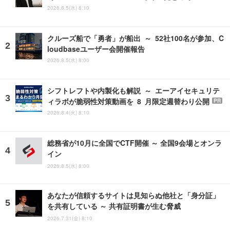
2026.8.5(水) 8:10
クルーズ船で「勇者」が船出 ～ 52社100名が参加、C
loudbaseユーザー会開催報告
2026.8.5(水) 8:00
シフトレフトや内製化も解説 ～ エーアイセキュリテ
ィラボが脆弱性対策動画を 8 月限定週替わり公開
PR
2026.8.4(火) 8:10
総務省が10月に全国でCTF開催 ～ 全国9会場とオンラ
イン
2026.8.5(水) 8:00
あなたが信頼するサイトは見知らぬ他社と「身分証」
を共有している ～ 共有証明書が生む脅威
2026.7.31(金) 8:10