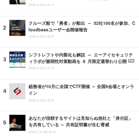
2026.8.5(水) 8:10
クルーズ船で「勇者」が船出 ～ 52社100名が参加、C
loudbaseユーザー会開催報告
2026.8.5(水) 8:00
シフトレフトや内製化も解説 ～ エーアイセキュリテ
ィラボが脆弱性対策動画を 8 月限定週替わり公開
PR
2026.8.4(火) 8:10
総務省が10月に全国でCTF開催 ～ 全国9会場とオンラ
イン
2026.8.5(水) 8:00
あなたが信頼するサイトは見知らぬ他社と「身分証」
を共有している ～ 共有証明書が生む脅威
2026.7.31(金) 8:10