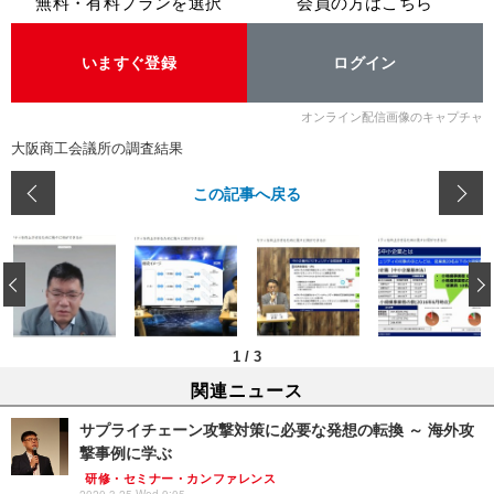
無料・有料プランを選択
会員の方はこちら
いますぐ登録
ログイン
オンライン配信画像のキャプチャ
大阪商工会議所の調査結果
この記事へ戻る
‹
1
/
3
関連ニュース
サプライチェーン攻撃対策に必要な発想の転換 ～ 海外攻
撃事例に学ぶ
研修・セミナー・カンファレンス