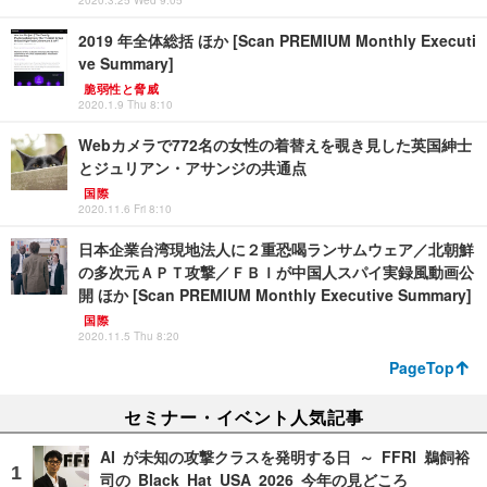
2020.3.25 Wed 9:05
2019 年全体総括 ほか [Scan PREMIUM Monthly Executi
ve Summary]
脆弱性と脅威
2020.1.9 Thu 8:10
Webカメラで772名の女性の着替えを覗き見した英国紳士
とジュリアン・アサンジの共通点
国際
2020.11.6 Fri 8:10
日本企業台湾現地法人に２重恐喝ランサムウェア／北朝鮮
の多次元ＡＰＴ攻撃／ＦＢＩが中国人スパイ実録風動画公
開 ほか [Scan PREMIUM Monthly Executive Summary]
国際
2020.11.5 Thu 8:20
PageTop
セミナー・イベント人気記事
AI が未知の攻撃クラスを発明する日 ～ FFRI 鵜飼裕
司の Black Hat USA 2026 今年の見どころ