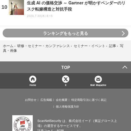
生成 AI の価格交渉 ～ Gartner が明かすベンダーのリ
スク転嫁構造と対抗手段
2026.7.30(木) 8:15
ランキングをもっと見る
写
ホーム
›
研修・セミナー・カンファレンス
›
セミナー・イベント
›
記事
›
真・画像
TOP
Home
X
Mail Magazine
お問合せ
広告掲載
会社概要
特定商取引法に基づく表記
個人情報保護方針
ScanNetSecurity は、株式会社イード（東証グロース上
場）の運営するサービスです。
証券コード：6038