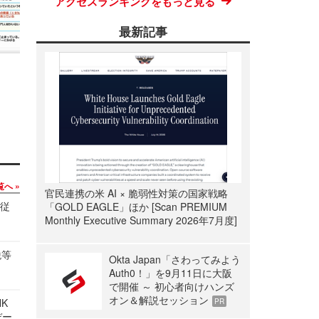
アクセスランキングをもっと見る
最新記事
覧へ
官民連携の米 AI × 脆弱性対策の国家戦略
の従
「GOLD EAGLE」ほか [Scan PREMIUM
Monthly Executive Summary 2026年7月度]
税等
Okta Japan「さわってみよう
Auth0！」を9月11日に大阪
で開催 ～ 初心者向けハンズ
オン＆解説セッション
NK
PR
デー