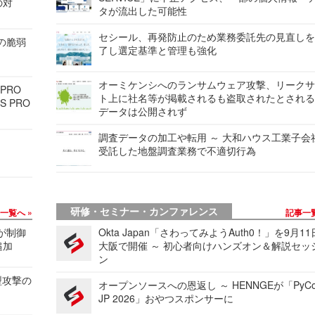
の対
タが流出した可能性
セシール、再発防止のため業務委託先の見直し
ンの脆弱
了し選定基準と管理も強化
オーミケンシへのランサムウェア攻撃、リーク
 PRO
ト上に社名等が掲載されるも盗取されたとされ
S PRO
データは公開されず
調査データの加工や転用 ～ 大和ハウス工業子会
受託した地盤調査業務で不適切行為
研修・セミナー・カンファレンス
事一覧へ
記事一
 が制御
Okta Japan「さわってみようAuth0！」を9月1
追加
大阪で開催 ～ 初心者向けハンズオン＆解説セッ
ン
型攻撃の
オープンソースへの恩返し ～ HENNGEが「PyCo
JP 2026」おやつスポンサーに