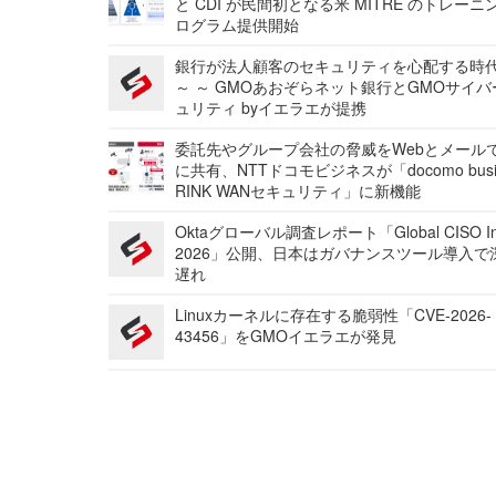
と CDI が民間初となる米 MITRE のトレーニ
ログラム提供開始
銀行が法人顧客のセキュリティを心配する時
～ ～ GMOあおぞらネット銀行とGMOサイ
ュリティ byイエラエが提携
委託先やグループ会社の脅威をWebとメール
に共有、NTTドコモビジネスが「docomo busi
RINK WANセキュリティ」に新機能
Oktaグローバル調査レポート「Global CISO Ins
2026」公開、日本はガバナンスツール導入で
遅れ
Linuxカーネルに存在する脆弱性「CVE-2026-
43456」をGMOイエラエが発見