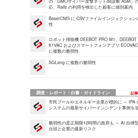
の「GMOサイバー攻撃ネットde診断 ASM」
応、Rails の利用を検出した顧客に個別案内
BaserCMS に CSVファイルインジェクショ
性
ロボット掃除機 DEEBOT PRO M1、DEEBOT
K1VAC およびスマートフォンアプリ ECOVAC
に複数の脆弱性
SGLang に複数の脆弱性
調査・レポート・白書・ガイドライン
記
市民プールやエネルギー企業が標的に ～ IPA
システムの最新サイバーインシデント事例を
脆弱性の是正期限12時間の政府も ～ AI 自律
台頭と企業の最新リスク