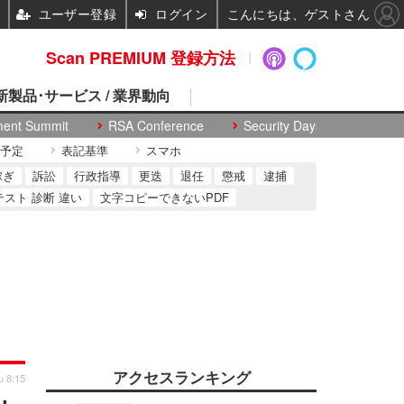
ユーザー登録
ログイン
こんにちは、ゲストさん
Scan PREMIUM 登録方法
 新製品･サービス / 業界動向
ment Summit
RSA Conference
Security Days
予定
表記基準
スマホ
稼ぎ
訴訟
行政指導
更迭
退任
懲戒
逮捕
テスト 診断 違い
文字コピーできないPDF
アクセスランキング
u 8:15