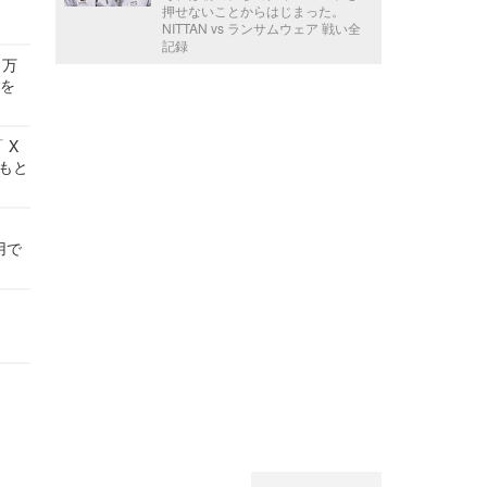
押せないことからはじまった。
NITTAN vs ランサムウェア 戦い全
記録
 万
せを
 X
かもと
件
用で