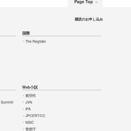
Page Top
購読のお申し込み
国際
The Register
Web小説
脆弱性
t Summit
JVN
IPA
JPCERT/CC
NISC
警察庁