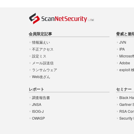
会員限定記事
脅威と脆
情報漏えい
JVN
不正アクセス
IPA
設定ミス
Microsof
メール誤送信
Adobe
ランサムウェア
exploit
Web改ざん
レポート
セミナー
調査報告書
Black Ha
JNSA
Gartner 
ISOG-J
RSA Con
OWASP
Security