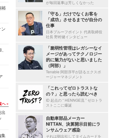
が毎回返事は芳しくなかった
飼裕
「守る」だけでなくお客を
「成功」させるまでが自分の
仕事
オン
日本プルーフポイント 代表取締役
社長 野村健インタビュー
「脆弱性管理はレガシーなイ
加、
メージがあってテクノロジー
的に魅力がないと思いました
（阿部）」
Tenable 阿部淳平が語るエクスポ
ア
ージャーマネジメント
「これってゼロトラストな
の？」と思ったら読むべき
ID 起点の “ HENNGE流 ” ゼロトラ
覧へ
ストここに爆誕
後出
自動車部品メーカー
ッ
NITTAN、決算開示目前にラ
ンサムウェア感染
編集
それは朝出社してタイムカードを