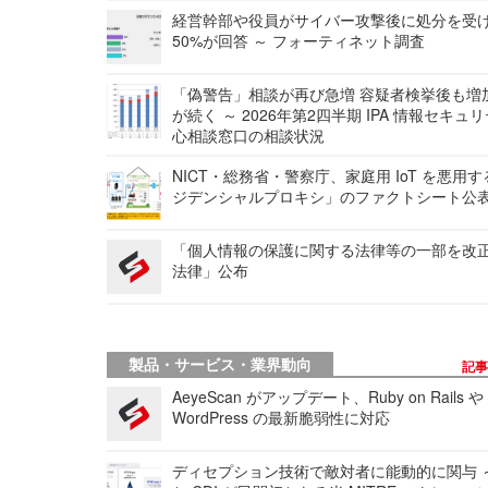
経営幹部や役員がサイバー攻撃後に処分を受
50%が回答 ～ フォーティネット調査
「偽警告」相談が再び急増 容疑者検挙後も増
が続く ～ 2026年第2四半期 IPA 情報セキュ
心相談窓口の相談状況
NICT・総務省・警察庁、家庭用 IoT を悪用
ジデンシャルプロキシ」のファクトシート公
「個人情報の保護に関する法律等の一部を改
法律」公布
製品・サービス・業界動向
記
AeyeScan がアップデート、Ruby on Rails や
WordPress の最新脆弱性に対応
ディセプション技術で敵対者に能動的に関与 ～