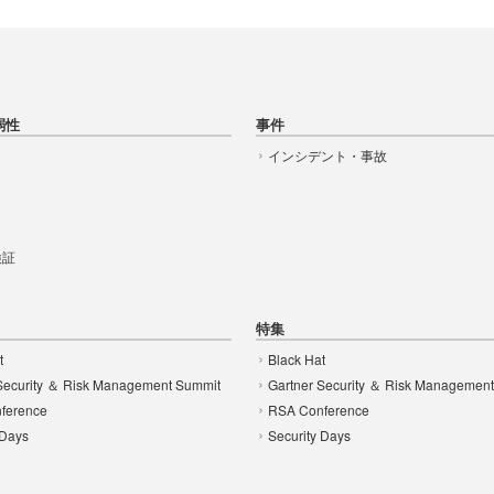
弱性
事件
インシデント・事故
t
 検証
特集
t
Black Hat
Security ＆ Risk Management Summit
Gartner Security ＆ Risk Managemen
ference
RSA Conference
 Days
Security Days