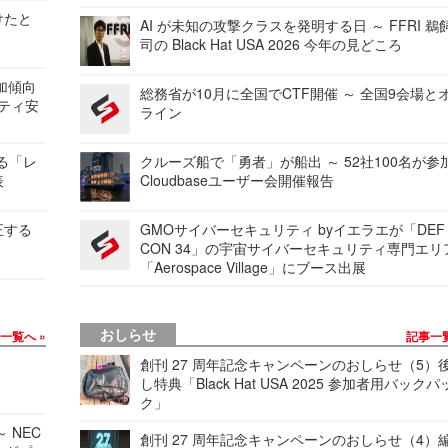
けたと
AI が未知の攻撃クラスを発明する日 ～ FFRI 鵜
司の Black Hat USA 2026 今年の見どころ
加傾向
総務省が10月に全国でCTF開催 ～ 全国9会場と
リティ安
ライン
する「レ
クルーズ船で「勇者」が船出 ～ 52社100名が参
表
Cloudbaseユーザー会開催報告
正する
GMOサイバーセキュリティ byイエラエが「DEF
CON 34」の宇宙サイバーセキュリティ専門エリ
「Aerospace Village」にブース出展
おしらせ
事一覧へ
記事一
創刊 27 周年記念キャンペーンのおしらせ（5）
し特典「Black Hat USA 2025 参加者用バックパ
ク」
 NEC
創刊 27 周年記念キャンペーンのおしらせ（4）