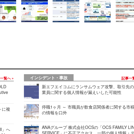
インシデント・事故
事一覧へ
記事一
LD
新エフエイコムにランサムウェア攻撃、取引先
tive
業員に関する個人情報が漏えいした可能性
停職1ヶ月 ～ 市職員が飲食店関係者に関する市
レートに複
の情報を口外
ANAグループ 株式会社OCSの「OCS FAMILY LI
ell」へ
SERVICE」に不正アクセス、一部の個人情報・