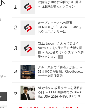
小
総務省が10月に全国でCTF開催
～ 全国9会場とオンライン
れ
オープンソースへの恩返し ～
HENNGEが「PyCon JP 2026」
おやつスポンサーに
Okta Japan「さわってみよう
Auth0！」を9月11日に大阪で開
催 ～ 初心者向けハンズオン＆解
説セッション
PR
クルーズ船で「勇者」が船出 ～
52社100名が参加、Cloudbaseユ
ーザー会開催報告
プチャ
AI が未知の攻撃クラスを発明す
る日 ～ FFRI 鵜飼裕司の Black
Hat USA 2026 今年の見どころ