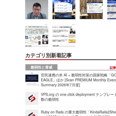
カテゴリ別新着記事
脆弱性と脅威
記
官民連携の米 AI × 脆弱性対策の国家戦略「GO
EAGLE」ほか [Scan PREMIUM Monthly Execu
Summary 2026年7月度]
VPS.org の one-click deployment テンプ
数の脆弱性
Ruby on Rails の重大脆弱性「KindaRails2Sh