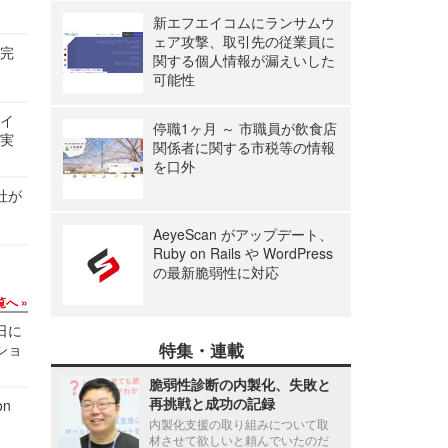
新エフエイコムにランサムウ
ェア攻撃、取引先の従業員に
を完
関する個人情報が漏えいした
可能性
サイ
停職1ヶ月 ～ 市職員が飲食店
る実
関係者に関する市税等の情報
を口外
社が
AeyeScan がアップデート、
Ruby on Rails や WordPress
の最新脆弱性に対応
覧へ
1日に
特集・連載
ショ
脆弱性診断の内製化、失敗と
再挑戦と成功の記録
n
内製化支援の取り組みについて取
材させて欲しいと頼んでいたのだ