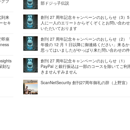
ングプ
部ドジっ子伝説
代到来
創刊 27 周年記念キャンペーンのおしらせ（3）5
バーセキ
人に一人のエリートからぞくぞくとお問い合わ
いただいております
で即座
創刊 27 周年記念キャンペーンのおしらせ（2）「
ness
年後の 12 月 1 日以降に御連絡ください」来る
思ってはいましたがやっぱり来た問い合わせの
ights
創刊 27 周年記念キャンペーンのおしらせ（1）
深刻な
PayPal と銀行振込は一部のコースを除いてご利
きませんすみません
ScanNetSecurity 創刊27周年御礼の辞（上野宣）