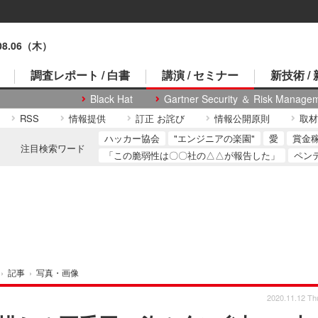
.08.06（木）
調査レポート / 白書
講演 / セミナー
新技術 /
Black Hat
Gartner Security ＆ Risk Manage
RSS
情報提供
訂正 お詫び
情報公開原則
取材
ハッカー協会
"エンジニアの楽園"
愛
賞金
注目検索ワード
「この脆弱性は〇〇社の△△が報告した」
ペン
›
記事
›
写真・画像
2020.11.12 Th