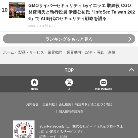
GMOサイバーセキュリティ byイエラエ 取締役 CGO
林彦博氏と執行役員 伊藤公祐氏「InfoSec Taiwan 202
6」で AI 時代のセキュリティ戦略を語る
2026.7.31(金) 8:00
ランキングをもっと見る
写真・画像
ホーム
›
製品・サービス・業界動向
›
業界動向
›
記事
›
TOP
Home
X
Mail Magazine
お問合せ
広告掲載
会社概要
特定商取引法に基づく表記
個人情報保護方針
ScanNetSecurity は、株式会社イード（東証グロース上
場）の運営するサービスです。
証券コード：6038