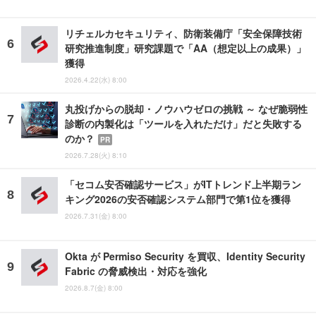
リチェルカセキュリティ、防衛装備庁「安全保障技術
研究推進制度」研究課題で「AA（想定以上の成果）」
獲得
2026.4.22(水) 8:00
丸投げからの脱却・ノウハウゼロの挑戦 ～ なぜ脆弱性
診断の内製化は「ツールを入れただけ」だと失敗する
のか？
PR
2026.7.28(火) 8:10
「セコム安否確認サービス」がITトレンド上半期ラン
キング2026の安否確認システム部門で第1位を獲得
2026.7.31(金) 8:00
Okta が Permiso Security を買収、Identity Security
Fabric の脅威検出・対応を強化
2026.8.7(金) 8:00