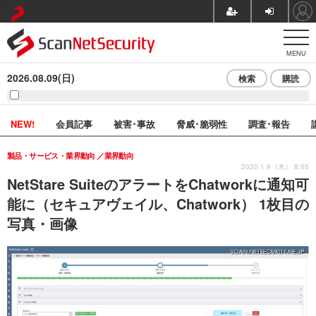
MENU
2026.08.09(日)
検索
購読
NEW!
会員記事
被害･事故
脅威･脆弱性
調査･報告
製品・サービス・業界動向
業界動向
2020.1.9（木） 8:05
NetStare SuiteのアラートをChatworkに通知可
能に（セキュアヴェイル、Chatwork） 1枚目の
写真・画像