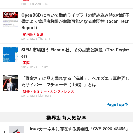
2020.1.8 Wed 8:15
OpenBSD において動的ライブラリの読み込み時の検証不
備により管理者権限が奪取可能となる脆弱性（Scan Tech
Report）
脆弱性と脅威
2019.12.26 Thu 8:15
SIEM 市場狙う Elastic 社、その思惑と課題（The Regist
er）
国際
2019.12.24 Tue 8:15
「野蛮さ」に見え隠れする「洗練」、ベネズエラ軍翻弄し
たサイバー「マチェーテ（山鉈）」とは
研修・セミナー・カンファレンス
2019.12.16 Mon 8:15
PageTop
業界動向人気記事
Linuxカーネルに存在する脆弱性「CVE-2026-43456」