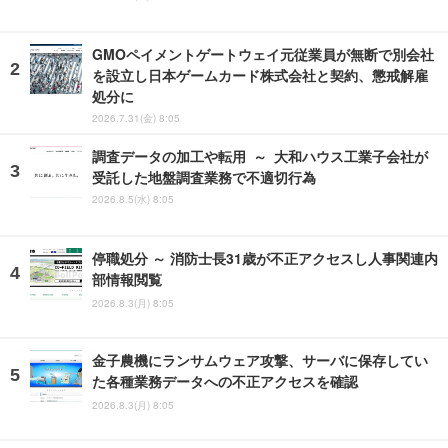
GMOペイメントゲートウェイ元従業員が無断で別会社
を設立し日本ゲームカード株式会社と契約、懲戒解雇
処分に
2026.7.31(金) 8:05
調査データの加工や転用 ～ 大和ハウス工業子会社が
受託した地盤調査業務で不適切行為
2026.8.5(水) 8:05
停職処分 ～ 消防士長31歳が不正アクセスし人事関連内
部情報閲覧
2026.8.3(月) 8:05
金子農機にランサムウェア攻撃、サーバに保存してい
た各種業務データへの不正アクセスを確認
2026.8.3(月) 8:05