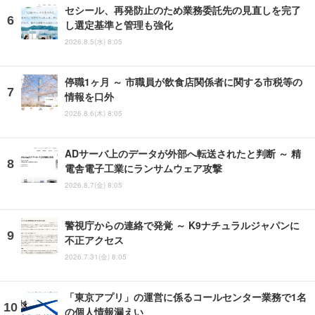
セシール、再発防止のため業務委託先の見直しを完了
し選定基準と管理も強化
2026.8.5(水) 8:05
停職1ヶ月 ～ 市職員が飲食店関係者に関する市税等の
情報を口外
2026.8.6(木) 8:05
ADサーバ上のデータが外部へ転送されたと判断 ～ 精
電舎電子工業にランサムウェア攻撃
2026.8.7(金) 8:05
警視庁からの連絡で発覚 ～ K9ナチュラルジャパンに
不正アクセス
2026.7.31(金) 8:05
「東京アプリ」の運営に係るコールセンター業務で1名
の個人情報漏えい