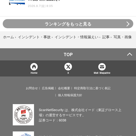
2026.8.7(金) 8:05
ランキングをもっと見る
写真・画像
ホーム
›
インシデント・事故
›
インシデント・情報漏えい
›
記事
›
TOP
Home
X
Mail Magazine
お問合せ
広告掲載
会社概要
特定商取引法に基づく表記
個人情報保護方針
ScanNetSecurity は、株式会社イード（東証グロース上
場）の運営するサービスです。
証券コード：6038