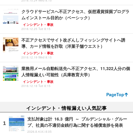
2018.10.24 Wed 8:15
クラウドサービスへ不正アクセス、仮想通貨採掘プログラ
ムインストール目的か（ベーシック）
インシデント・事故
2018.12.25 Tue 8:15
不正アクセスでサイト改ざんしフィッシングサイトへ誘
導、カード情報を詐取（洋菓子舗ウエスト）
インシデント・事故
2018.12.19 Wed 8:15
業務用メール自動転送先へ不正アクセス、11,322人分の個
人情報漏えい可能性（兵庫教育大学）
インシデント・事故
2018.12.18 Tue 8:15
PageTop
インシデント・情報漏えい人気記事
支払対象は計 16.3 億円 ～ プルデンシャル・グルー
プ、社員の不適切金銭行為に関する補償進捗を発表
2026.8.4(火) 8:05