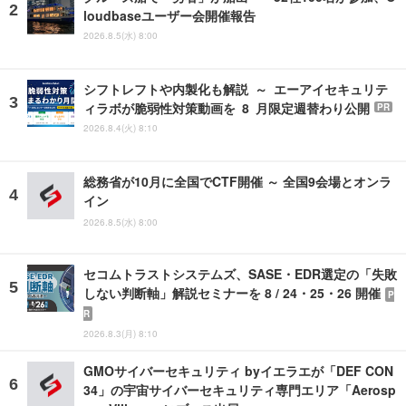
loudbaseユーザー会開催報告
2026.8.5(水) 8:00
シフトレフトや内製化も解説 ～ エーアイセキュリテ
ィラボが脆弱性対策動画を 8 月限定週替わり公開
PR
2026.8.4(火) 8:10
総務省が10月に全国でCTF開催 ～ 全国9会場とオンラ
イン
2026.8.5(水) 8:00
セコムトラストシステムズ、SASE・EDR選定の「失敗
しない判断軸」解説セミナーを 8 / 24・25・26 開催
P
R
2026.8.3(月) 8:10
GMOサイバーセキュリティ byイエラエが「DEF CON
34」の宇宙サイバーセキュリティ専門エリア「Aerosp