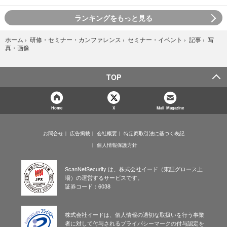
ランキングをもっと見る
写
ホーム
›
研修・セミナー・カンファレンス
›
セミナー・イベント
›
記事
›
真・画像
TOP
Home
X
Mail Magazine
お問合せ
広告掲載
会社概要
特定商取引法に基づく表記
個人情報保護方針
ScanNetSecurity は、株式会社イード（東証グロース上
場）の運営するサービスです。
証券コード：6038
株式会社イードは、個人情報の適切な取扱いを行う事業
者に対して付与されるプライバシーマークの付与認定を