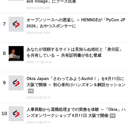
ace Village」にブース出展
2026.8.5(水) 8:00
オープンソースへの恩返し ～ HENNGEが「PyCon JP
2026」おやつスポンサーに
2026.8.6(木) 8:00
あなたが信頼するサイトは見知らぬ他社と「身分証」
を共有している ～ 共有証明書が生む脅威
2026.7.31(金) 8:10
Okta Japan「さわってみようAuth0！」を9月11日に
大阪で開催 ～ 初心者向けハンズオン＆解説セッション
PR
2026.8.6(木) 8:10
人事異動から退職処理までの実務を体験 ～「Okta」ハ
ンズオンワークショップ 9月11日 大阪で開催
PR
2026.8.7(金) 8:10