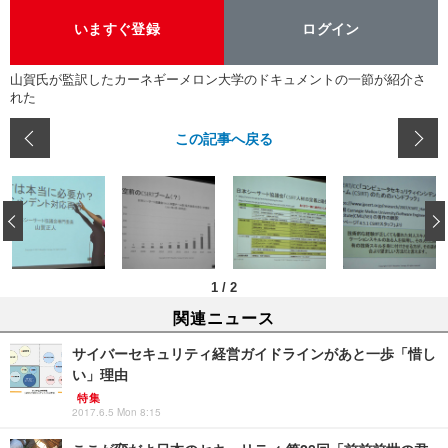
いますぐ登録
ログイン
山賀氏が監訳したカーネギーメロン大学のドキュメントの一節が紹介さ
れた
この記事へ戻る
‹
1
/
2
関連ニュース
サイバーセキュリティ経営ガイドラインがあと一歩「惜し
い」理由
特集
2017.6.5 Mon 8:15