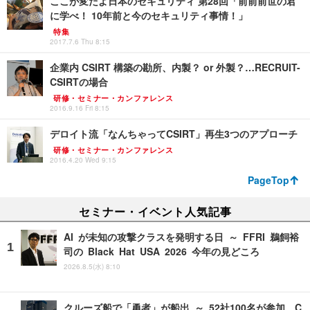
ここが変だよ日本のセキュリティ 第28回「前前前世の君
に学べ！ 10年前と今のセキュリティ事情！」
特集
2017.7.6 Thu 8:15
企業内 CSIRT 構築の勘所、内製？ or 外製？…RECRUIT-
CSIRTの場合
研修・セミナー・カンファレンス
2016.9.16 Fri 8:15
デロイト流「なんちゃってCSIRT」再生3つのアプローチ
研修・セミナー・カンファレンス
2016.4.20 Wed 9:15
PageTop
セミナー・イベント人気記事
AI が未知の攻撃クラスを発明する日 ～ FFRI 鵜飼裕
司の Black Hat USA 2026 今年の見どころ
2026.8.5(水) 8:10
クルーズ船で「勇者」が船出 ～ 52社100名が参加、C