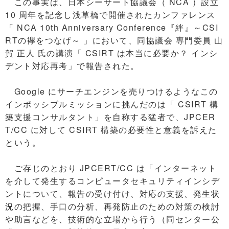
この事実は、日本シーサート協議会（ NCA ）設立
10 周年を記念し浅草橋で開催されたカンファレンス
「 NCA 10th Anniversary Conference『絆』～CSI
RTの襷をつなげ～ 」において、同協議会 専門委員 山
賀 正人 氏の講演「 CSIRT は本当に必要か？ インシ
デント対応再考」で報告された。
Google にサーチエンジンを売りつけるようなこの
インポッシブルミッションに挑んだのは「 CSIRT 構
築支援コンサルタント」を自称する猛者で、JPCER
T/CC に対して CSIRT 構築の必要性と意義を訴えた
という。
ご存じのとおり JPCERT/CC は「インターネット
を介して発生するコンピュータセキュリティインシデ
ントについて、報告の受け付け、対応の支援、発生状
況の把握、手口の分析、再発防止のための対策の検討
や助言などを、技術的な立場から行う（同センター公