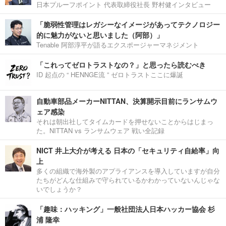
日本プルーフポイント 代表取締役社長 野村健インタビュー
「脆弱性管理はレガシーなイメージがあってテクノロジー
的に魅力がないと思いました（阿部）」
Tenable 阿部淳平が語るエクスポージャーマネジメント
「これってゼロトラストなの？」と思ったら読むべき
ID 起点の “ HENNGE流 ” ゼロトラストここに爆誕
自動車部品メーカーNITTAN、決算開示目前にランサムウ
ェア感染
それは朝出社してタイムカードを押せないことからはじまっ
た。NITTAN vs ランサムウェア 戦い全記録
NICT 井上大介が考える 日本の「セキュリティ自給率」向
上
多くの組織で海外製のアプライアンスを導入していますが自分
たちがどんな仕組みで守られているかわかっていないんじゃな
いでしょうか？
「趣味：ハッキング」一般社団法人日本ハッカー協会 杉
浦 隆幸