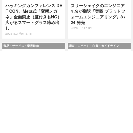
ハッキングカンファレンス DE
スリーシェイクのエンジニア
F CON、Meta式「変態メガ
4 名が翻訳『実践 プラットフ
ネ」全面禁止（度付きもNG）
ォームエンジニアリング』8 /
広がるスマートグラス締め出
24 発売
し
2026.8.7 Fri 8:00
2026.8.3 Mon 8:15
製品・サービス・業界動向
調査・レポート・白書・ガイドライン
スリーシェイクのエンジニア
令和8(2026)年上半期の特殊詐
4 名が翻訳『実践 プラットフ
欺、被害総額1,816億円 ～ 投
ォームエンジニアリング』8 /
資詐欺（797.9億）やニセ警察
24 発売
詐欺（507.9億）など手口別被
害額
2026.8.7 Fri 8:00
2026.8.7 Fri 8:00
研修・セミナー・カンファレンス
特集
人事異動から退職処理までの
今日もどこかで情報漏えい 第
実務を体験 ～「Okta」ハンズ
51回「2026年7月の情報漏え
オンワークショップ 9月11日
い」三重県、陸自インシデン
大阪で開催
トを他山の石として USB メモ
リ 1 万個チェック
2026.8.7 Fri 8:10
2026.8.7 Fri 8:15