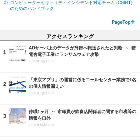
コンピューターセキュリティインシデント対応チーム (CSIRT)
のためのハンドブック
PageTop
アクセスランキング
ADサーバ上のデータが外部へ転送されたと判断 ～ 精
電舎電子工業にランサムウェア攻撃
2026.8.7(金) 8:05
「東京アプリ」の運営に係るコールセンター業務で1名
の個人情報漏えい
2026.8.7(金) 8:05
停職1ヶ月 ～ 市職員が飲食店関係者に関する市税等の
情報を口外
2026.8.6(木) 8:05