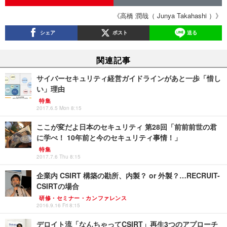
《高橋 潤哉（ Junya Takahashi ）》
シェア
ポスト
送る
関連記事
サイバーセキュリティ経営ガイドラインがあと一歩「惜し
い」理由
特集
2017.6.5 Mon 8:15
ここが変だよ日本のセキュリティ 第28回「前前前世の君
に学べ！ 10年前と今のセキュリティ事情！」
特集
2017.7.6 Thu 8:15
企業内 CSIRT 構築の勘所、内製？ or 外製？…RECRUIT-
CSIRTの場合
研修・セミナー・カンファレンス
2016.9.16 Fri 8:15
デロイト流「なんちゃってCSIRT」再生3つのアプローチ