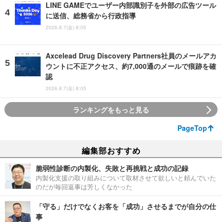
LINE GAMEでユーザー内部識別子を外部の広告ツール
に送信、総務省から行政指導
2026.8.7(金) 8:05
Axcelead Drug Discovery Partners社員のメールアカ
ウントに不正アクセス、約7,000通のメールで痕跡を確
認
2026.8.7(金) 8:05
ランキングをもっと見る
PageTop
編集部おすすめ
脆弱性診断の内製化、失敗と再挑戦と成功の記録
内製化支援の取り組みについて取材させて欲しいと頼んでいた
のだが毎回返事は芳しくなかった
「守る」だけでなくお客を「成功」させるまでが自分の仕
事