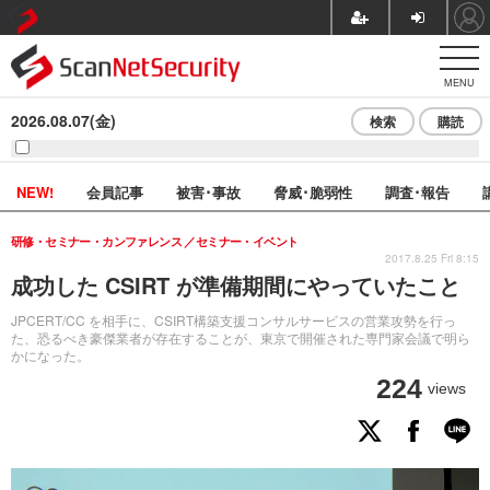
MENU
2026.08.07(金)
検索
購読
NEW!
会員記事
被害･事故
脅威･脆弱性
調査･報告
研修・セミナー・カンファレンス
セミナー・イベント
2017.8.25 Fri 8:15
成功した CSIRT が準備期間にやっていたこと
JPCERT/CC を相手に、CSIRT構築支援コンサルサービスの営業攻勢を行っ
た、恐るべき豪傑業者が存在することが、東京で開催された専門家会議で明ら
かになった。
224
views