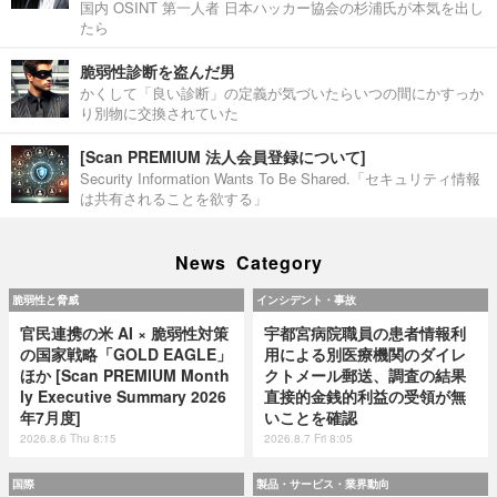
国内 OSINT 第一人者 日本ハッカー協会の杉浦氏が本気を出し
たら
脆弱性診断を盗んだ男
かくして「良い診断」の定義が気づいたらいつの間にかすっか
り別物に交換されていた
[Scan PREMIUM 法人会員登録について]
Security Information Wants To Be Shared.「セキュリティ情報
は共有されることを欲する」
News Category
脆弱性と脅威
インシデント・事故
官民連携の米 AI × 脆弱性対策
宇都宮病院職員の患者情報利
の国家戦略「GOLD EAGLE」
用による別医療機関のダイレ
ほか [Scan PREMIUM Month
クトメール郵送、調査の結果
ly Executive Summary 2026
直接的金銭的利益の受領が無
年7月度]
いことを確認
2026.8.6 Thu 8:15
2026.8.7 Fri 8:05
国際
製品・サービス・業界動向