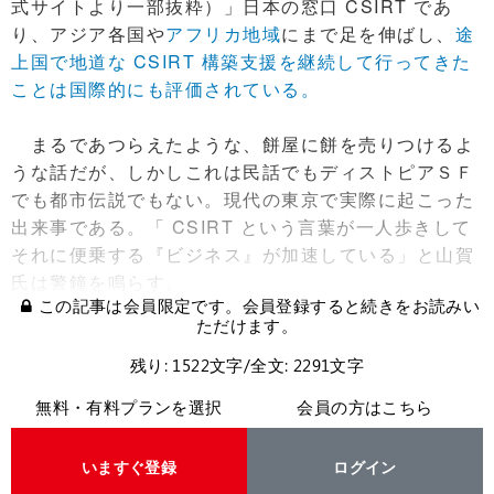
式サイトより一部抜粋）」日本の窓口 CSIRT であ
り、アジア各国や
アフリカ地域
にまで足を伸ばし、
途
上国で地道な CSIRT 構築支援を継続して行ってきた
ことは国際的にも評価されている。
まるであつらえたような、餅屋に餅を売りつけるよ
うな話だが、しかしこれは民話でもディストピアＳＦ
でも都市伝説でもない。現代の東京で実際に起こった
出来事である。「 CSIRT という言葉が一人歩きして
それに便乗する『ビジネス』が加速している」と山賀
氏は警鐘を鳴らす。
この記事は会員限定です。会員登録すると続きをお読みい
ただけます。
残り: 1522文字/全文: 2291文字
無料・有料プランを選択
会員の方はこちら
いますぐ登録
ログイン