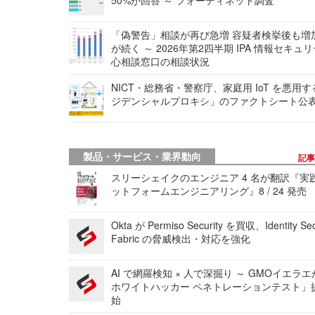
「偽警告」相談が再び急増 容疑者検挙後も増
が続く ～ 2026年第2四半期 IPA 情報セキュ
心相談窓口の相談状況
NICT・総務省・警察庁、家庭用 IoT を悪用
ジデンシャルプロキシ」のファクトシート公
製品・サービス・業界動向
記
スリーシェイクのエンジニア 4 名が翻訳『実
ットフォームエンジニアリング』8 / 24 発売
Okta が Permiso Security を買収、Identity Sec
Fabric の脅威検出・対応を強化
AI で網羅検知 × 人で深掘り ～ GMOイエラエ
ホワイトハッカー ペネトレーションテスト」
始