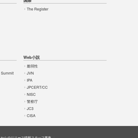
国際
The Register
Web小説
脆弱性
t Summit
JVN
IPA
JPCERT/CC
NISC
警察庁
JC3
CISA
ドからのリリース情報
スタッフ募集