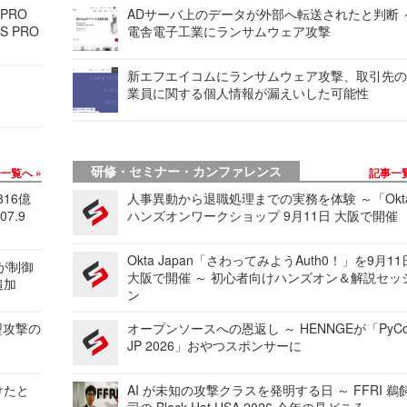
 PRO
ADサーバ上のデータが外部へ転送されたと判断 
S PRO
電舎電子工業にランサムウェア攻撃
新エフエイコムにランサムウェア攻撃、取引先
業員に関する個人情報が漏えいした可能性
研修・セミナー・カンファレンス
事一覧へ
記事一
816億
人事異動から退職処理までの実務を体験 ～「Okt
7.9
ハンズオンワークショップ 9月11日 大阪で開催
Okta Japan「さわってみようAuth0！」を9月1
 が制御
大阪で開催 ～ 初心者向けハンズオン＆解説セッ
追加
ン
型攻撃の
オープンソースへの恩返し ～ HENNGEが「PyCo
JP 2026」おやつスポンサーに
けたと
AI が未知の攻撃クラスを発明する日 ～ FFRI 鵜
司の Black Hat USA 2026 今年の見どころ