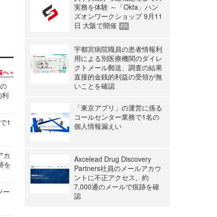
実務を体験 ～「Okta」ハン
ズオンワークショップ 9月11
日 大阪で開催
PR
宇都宮病院職員の患者情報利
用による別医療機関のダイレ
クトメール郵送、調査の結果
覧へ
直接的金銭的利益の受領が無
関の
いことを確認
的利
「東京アプリ」の運営に係る
コールセンター業務で1名の
で1
個人情報漏えい
ルアカ
Axcelead Drug Discovery
跡を
Partners社員のメールアカウ
ントに不正アクセス、約
7,000通のメールで痕跡を確
ツー
認