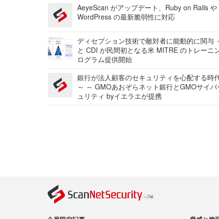
AeyeScan がアップデート、Ruby on Rails や
WordPress の最新脆弱性に対応
ディセプション技術で敵対者に能動的に関与 ～
と CDI が民間初となる米 MITRE のトレーニ
ログラム提供開始
銀行が法人顧客のセキュリティを心配する時
～ ～ GMOあおぞらネット銀行とGMOサイ
ュリティ byイエラエが提携