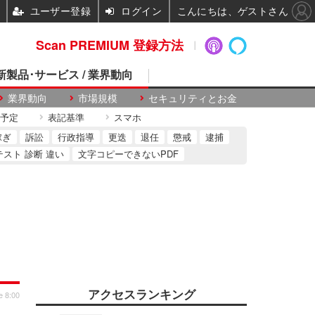
ユーザー登録
ログイン
こんにちは、ゲストさん
Scan PREMIUM 登録方法
 新製品･サービス / 業界動向
業界動向
市場規模
セキュリティとお金
予定
表記基準
スマホ
稼ぎ
訴訟
行政指導
更迭
退任
懲戒
逮捕
テスト 診断 違い
文字コピーできないPDF
アクセスランキング
e 8:00