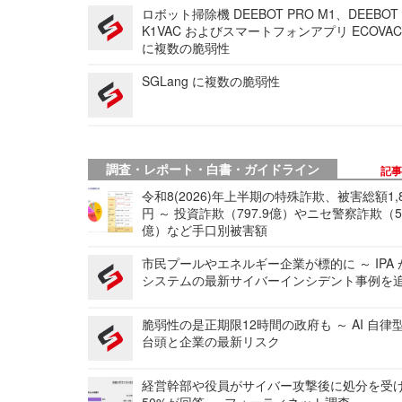
ロボット掃除機 DEEBOT PRO M1、DEEBOT
K1VAC およびスマートフォンアプリ ECOVAC
に複数の脆弱性
SGLang に複数の脆弱性
調査・レポート・白書・ガイドライン
記
令和8(2026)年上半期の特殊詐欺、被害総額1,
円 ～ 投資詐欺（797.9億）やニセ警察詐欺（50
億）など手口別被害額
市民プールやエネルギー企業が標的に ～ IPA
システムの最新サイバーインシデント事例を
脆弱性の是正期限12時間の政府も ～ AI 自律
台頭と企業の最新リスク
経営幹部や役員がサイバー攻撃後に処分を受
50%が回答 ～ フォーティネット調査