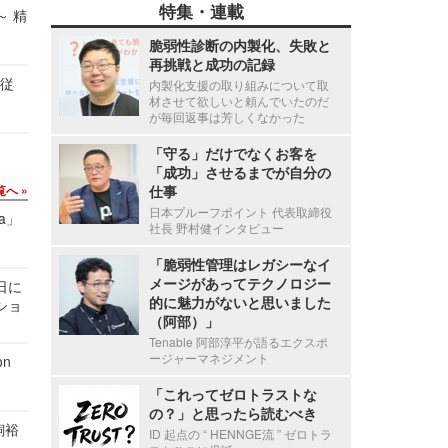
特集・連載
～ 精
脆弱性診断の内製化、失敗と
再挑戦と成功の記録
の従
内製化支援の取り組みについて取
材させて欲しいと頼んでいたのだ
が毎回返事は芳しくなかった
「守る」だけでなくお客を
「成功」させるまでが自分の
覧へ
仕事
日本プルーフポイント 代表取締役
a」
社長 野村健インタビュー
「脆弱性管理はレガシーなイ
メージがあってテクノロジー
1日に
的に魅力がないと思いました
ショ
（阿部）」
Tenable 阿部淳平が語るエクスポ
ージャーマネジメント
n
「これってゼロトラストな
の？」と思ったら読むべき
飼裕
ID 起点の “ HENNGE流 ” ゼロトラ