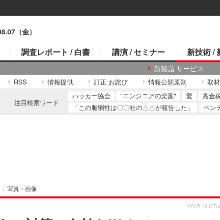
.08.07（金）
調査レポート / 白書
講演 / セミナー
新技術 /
新製品 サービス
RSS
情報提供
訂正 お詫び
情報公開原則
取材
ハッカー協会
"エンジニアの楽園"
愛
賞金
注目検索ワード
「この脆弱性は〇〇社の△△が報告した」
ペン
›
写真・画像
2015.10.6 Tu