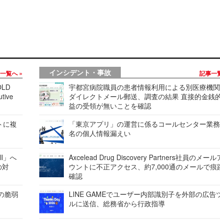
インシデント・事故
事一覧へ
記事一
LD
宇都宮病院職員の患者情報利用による別医療機
tive
ダイレクトメール郵送、調査の結果 直接的金銭
益の受領が無いことを確認
レートに複
「東京アプリ」の運営に係るコールセンター業務
名の個人情報漏えい
ell」へ
Axcelead Drug Discovery Partners社員のメー
の対
ウントに不正アクセス、約7,000通のメールで痕
確認
ンの脆弱
LINE GAMEでユーザー内部識別子を外部の広告
ルに送信、総務省から行政指導