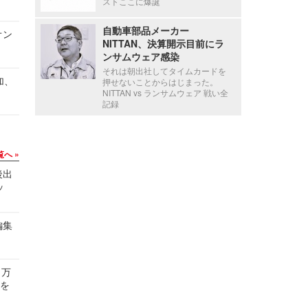
ストここに爆誕
自動車部品メーカー
オン
NITTAN、決算開示目前にラ
ンサムウェア感染
それは朝出社してタイムカードを
加、
押せないことからはじまった。
NITTAN vs ランサムウェア 戦い全
記録
覧へ
後出
ッ
編集
 万
せを