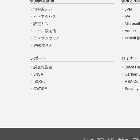
会員限定記事
脅威と脆
情報漏えい
JVN
不正アクセス
IPA
設定ミス
Microsof
メール誤送信
Adobe
ランサムウェア
exploit
Web改ざん
レポート
セミナー
調査報告書
Black Ha
JNSA
Gartner 
ISOG-J
RSA Con
OWASP
Security
リリース窓口・お問い合わせ
広告