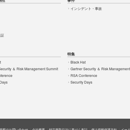
弱性
事件
インシデント・事故
t
 検証
特集
t
Black Hat
Security ＆ Risk Management Summit
Gartner Security ＆ Risk Managemen
ference
RSA Conference
 Days
Security Days
掲載のお問い合わせ
会社概要
特定商取引法に基づく表記
個人情報保護方針
イー