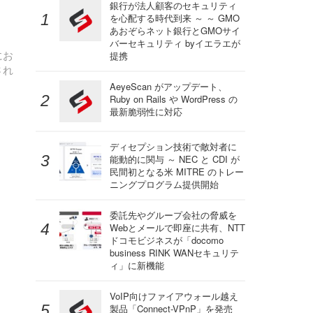
銀行が法人顧客のセキュリティ
を心配する時代到来 ～ ～ GMO
あおぞらネット銀行とGMOサイ
バーセキュリティ byイエラエが
にお
提携
され
AeyeScan がアップデート、
Ruby on Rails や WordPress の
最新脆弱性に対応
ディセプション技術で敵対者に
能動的に関与 ～ NEC と CDI が
民間初となる米 MITRE のトレー
ニングプログラム提供開始
委託先やグループ会社の脅威を
Webとメールで即座に共有、NTT
ドコモビジネスが「docomo
business RINK WANセキュリテ
ィ」に新機能
VoIP向けファイアウォール越え
製品「Connect-VPnP」を発売