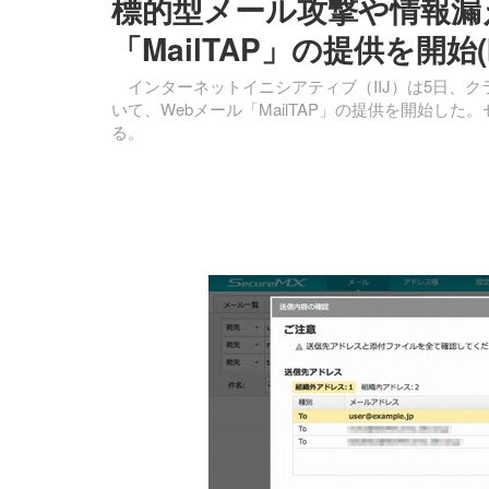
標的型メール攻撃や情報漏
「MailTAP」の提供を開始(
インターネットイニシアティブ（IIJ）は5日、ク
いて、Webメール「MailTAP」の提供を開始し
る。