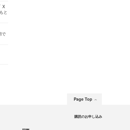
 X
かもと
件
用で
Page Top
購読のお申し込み