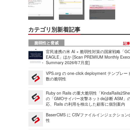
カテゴリ別新着記事
脆弱性と脅威
記
官民連携の米 AI × 脆弱性対策の国家戦略「GO
EAGLE」ほか [Scan PREMIUM Monthly Execu
Summary 2026年7月度]
VPS.org の one-click deployment テンプ
数の脆弱性
Ruby on Rails の重大脆弱性「KindaRails2Sh
の「GMOサイバー攻撃ネットde診断 ASM」
応、Rails の利用を検出した顧客に個別案内
BaserCMS に CSVファイルインジェクショ
性