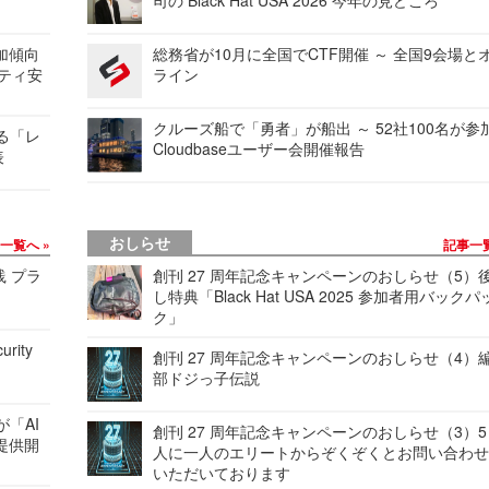
加傾向
総務省が10月に全国でCTF開催 ～ 全国9会場と
リティ安
ライン
クルーズ船で「勇者」が船出 ～ 52社100名が参
する「レ
Cloudbaseユーザー会開催報告
表
おしらせ
事一覧へ
記事一
践 プラ
創刊 27 周年記念キャンペーンのおしらせ（5）
し特典「Black Hat USA 2025 参加者用バックパ
ク」
urity
創刊 27 周年記念キャンペーンのおしらせ（4）
部ドジっ子伝説
が「AI
創刊 27 周年記念キャンペーンのおしらせ（3）5
提供開
人に一人のエリートからぞくぞくとお問い合わ
いただいております