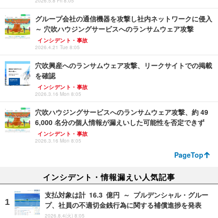
2026.5.8 Fri 8:05
グループ会社の通信機器を攻撃し社内ネットワークに侵入
～ 穴吹ハウジングサービスへのランサムウェア攻撃
インシデント・事故
2026.4.21 Tue 8:05
穴吹興産へのランサムウェア攻撃、リークサイトでの掲載
を確認
インシデント・事故
2026.3.16 Mon 8:05
穴吹ハウジングサービスへのランサムウェア攻撃、約 49
6,000 名分の個人情報が漏えいした可能性を否定できず
インシデント・事故
2026.3.16 Mon 8:05
PageTop
インシデント・情報漏えい人気記事
支払対象は計 16.3 億円 ～ プルデンシャル・グルー
プ、社員の不適切金銭行為に関する補償進捗を発表
2026.8.4(火) 8:05