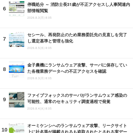
停職処分 ～ 消防士長31歳が不正アクセスし人事関連内
部情報閲覧
2026.8.3(月) 8:05
セシール、再発防止のため業務委託先の見直しを完了
し選定基準と管理も強化
2026.8.5(水) 8:05
金子農機にランサムウェア攻撃、サーバに保存してい
た各種業務データへの不正アクセスを確認
2026.8.3(月) 8:05
ファイブフォックスのサーバがランサムウェア感染の
可能性、通常のセキュリティ調査過程で発覚
2026.8.4(火) 8:05
オーミケンシへのランサムウェア攻撃、リークサイト
上に社名等が掲載されるも盗取されたとされる実デー