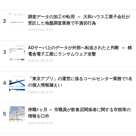
調査データの加工や転用 ～ 大和ハウス工業子会社が
受託した地盤調査業務で不適切行為
2026.8.5(水) 8:05
ADサーバ上のデータが外部へ転送されたと判断 ～ 精
電舎電子工業にランサムウェア攻撃
2026.8.7(金) 8:05
「東京アプリ」の運営に係るコールセンター業務で1名
の個人情報漏えい
2026.8.7(金) 8:05
停職1ヶ月 ～ 市職員が飲食店関係者に関する市税等の
情報を口外
2026.8.6(木) 8:05