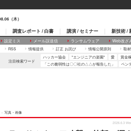
.08.06（木）
調査レポート / 白書
講演 / セミナー
新技術 /
設定ミス
メール誤送信
ランサムウェア
Web改ざ
RSS
情報提供
訂正 お詫び
情報公開原則
取材
ハッカー協会
"エンジニアの楽園"
愛
賞金
注目検索ワード
「この脆弱性は〇〇社の△△が報告した」
ペン
›
写真・画像
2026.6.3 We