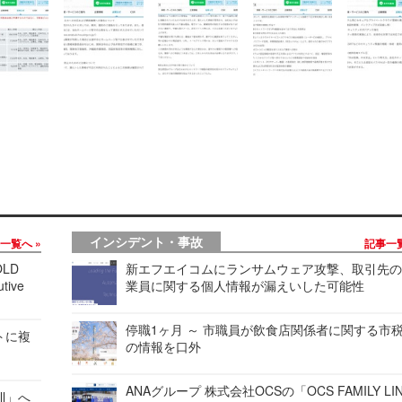
インシデント・事故
事一覧へ
記事一
LD
新エフエイコムにランサムウェア攻撃、取引先
tive
業員に関する個人情報が漏えいした可能性
停職1ヶ月 ～ 市職員が飲食店関係者に関する市
レートに複
の情報を口外
ANAグループ 株式会社OCSの「OCS FAMILY LI
ell」へ