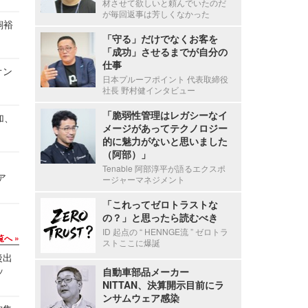
材させて欲しいと頼んでいたのだ
が毎回返事は芳しくなかった
飼裕
「守る」だけでなくお客を
「成功」させるまでが自分の
仕事
オン
日本プルーフポイント 代表取締役
社長 野村健インタビュー
「脆弱性管理はレガシーなイ
加、
メージがあってテクノロジー
的に魅力がないと思いました
（阿部）」
Tenable 阿部淳平が語るエクスポ
ア
ージャーマネジメント
「これってゼロトラストな
の？」と思ったら読むべき
ID 起点の “ HENNGE流 ” ゼロトラ
覧へ
ストここに爆誕
後出
ッ
自動車部品メーカー
NITTAN、決算開示目前にラ
ンサムウェア感染