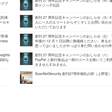
創刊 27 周年記念キャンペーンのおしらせ（4）
ングプ
部ドジっ子伝説
代到来
創刊 27 周年記念キャンペーンのおしらせ（3）5
バーセキ
人に一人のエリートからぞくぞくとお問い合わ
いただいております
で即座
創刊 27 周年記念キャンペーンのおしらせ（2）「
ness
年後の 12 月 1 日以降に御連絡ください」来る
思ってはいましたがやっぱり来た問い合わせの
ights
創刊 27 周年記念キャンペーンのおしらせ（1）
深刻な
PayPal と銀行振込は一部のコースを除いてご利
きませんすみません
ScanNetSecurity 創刊27周年御礼の辞（上野宣）