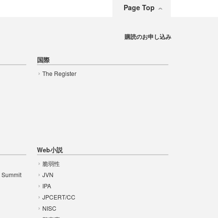
Page Top
購読のお申し込み
国際
The Register
Web小説
脆弱性
t Summit
JVN
IPA
JPCERT/CC
NISC