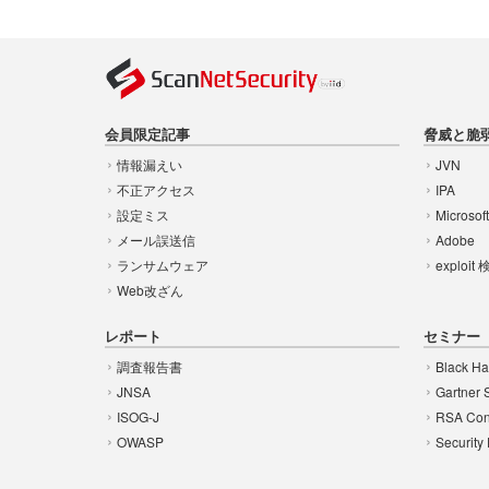
会員限定記事
脅威と脆
情報漏えい
JVN
不正アクセス
IPA
設定ミス
Microsof
メール誤送信
Adobe
ランサムウェア
exploit
Web改ざん
レポート
セミナー
調査報告書
Black Ha
JNSA
Gartner 
ISOG-J
RSA Con
OWASP
Security