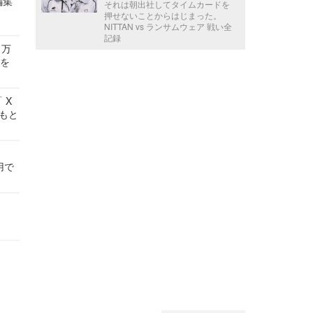
編集
それは朝出社してタイムカードを
押せないことからはじまった。
NITTAN vs ランサムウェア 戦い全
記録
 万
せを
 X
かもと
件
用で