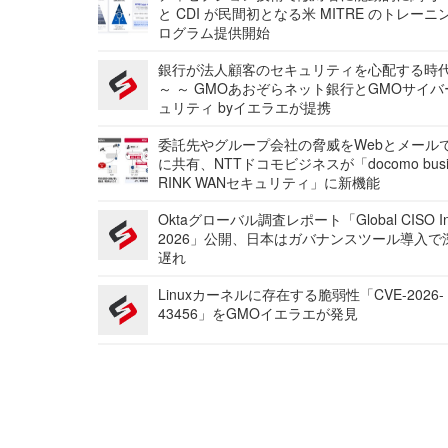
と CDI が民間初となる米 MITRE のトレーニ
ログラム提供開始
銀行が法人顧客のセキュリティを心配する時
～ ～ GMOあおぞらネット銀行とGMOサイ
ュリティ byイエラエが提携
委託先やグループ会社の脅威をWebとメール
に共有、NTTドコモビジネスが「docomo busi
RINK WANセキュリティ」に新機能
Oktaグローバル調査レポート「Global CISO Ins
2026」公開、日本はガバナンスツール導入で
遅れ
Linuxカーネルに存在する脆弱性「CVE-2026-
43456」をGMOイエラエが発見