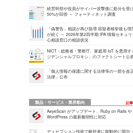
経営幹部や役員がサイバー攻撃後に処分を受
50%が回答 ～ フォーティネット調査
「偽警告」相談が再び急増 容疑者検挙後も増
が続く ～ 2026年第2四半期 IPA 情報セキュ
心相談窓口の相談状況
NICT・総務省・警察庁、家庭用 IoT を悪用
ジデンシャルプロキシ」のファクトシート公
「個人情報の保護に関する法律等の一部を改
法律」公布
製品・サービス・業界動向
記
AeyeScan がアップデート、Ruby on Rails や
WordPress の最新脆弱性に対応
ディセプション技術で敵対者に能動的に関与 ～