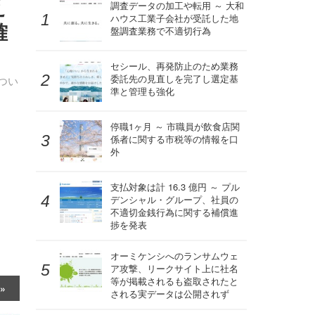
え
調査データの加工や転用 ～ 大和
ハウス工業子会社が受託した地
確
盤調査業務で不適切行為
セシール、再発防止のため業務
委託先の見直しを完了し選定基
つい
準と管理も強化
停職1ヶ月 ～ 市職員が飲食店関
係者に関する市税等の情報を口
外
支払対象は計 16.3 億円 ～ プル
デンシャル・グループ、社員の
不適切金銭行為に関する補償進
捗を発表
オーミケンシへのランサムウェ
ア攻撃、リークサイト上に社名
等が掲載されるも盗取されたと
される実データは公開されず