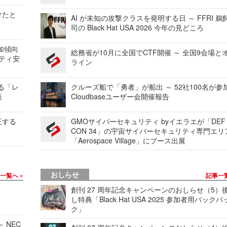
けたと
AI が未知の攻撃クラスを発明する日 ～ FFRI 鵜
司の Black Hat USA 2026 今年の見どころ
加傾向
総務省が10月に全国でCTF開催 ～ 全国9会場と
リティ安
ライン
する「レ
クルーズ船で「勇者」が船出 ～ 52社100名が参
表
Cloudbaseユーザー会開催報告
正する
GMOサイバーセキュリティ byイエラエが「DEF
CON 34」の宇宙サイバーセキュリティ専門エリ
「Aerospace Village」にブース出展
おしらせ
事一覧へ
記事一
創刊 27 周年記念キャンペーンのおしらせ（5）
し特典「Black Hat USA 2025 参加者用バックパ
ク」
 NEC