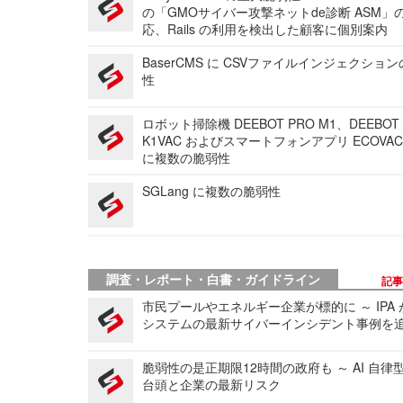
の「GMOサイバー攻撃ネットde診断 ASM」
応、Rails の利用を検出した顧客に個別案内
BaserCMS に CSVファイルインジェクショ
性
ロボット掃除機 DEEBOT PRO M1、DEEBOT
K1VAC およびスマートフォンアプリ ECOVAC
に複数の脆弱性
SGLang に複数の脆弱性
調査・レポート・白書・ガイドライン
記
市民プールやエネルギー企業が標的に ～ IPA
システムの最新サイバーインシデント事例を
脆弱性の是正期限12時間の政府も ～ AI 自律
台頭と企業の最新リスク