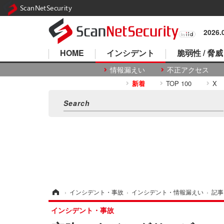
ScanNetSecurity
2026
HOME
インシデント
脆弱性 / 脅威
情報漏えい
不正アクセス
新着
TOP 100
X
ホーム
›
インシデント・事故
›
インシデント・情報漏えい
›
記事
インシデント・事故