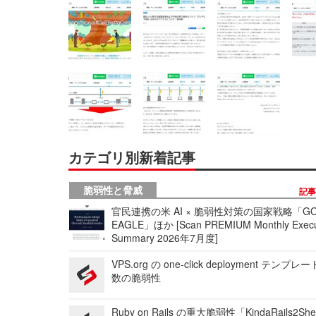
カテゴリ別新着記事
脆弱性と脅威
記
官民連携の米 AI × 脆弱性対策の国家戦略「GO
EAGLE」ほか [Scan PREMIUM Monthly Execu
Summary 2026年7月度]
VPS.org の one-click deployment テンプ
数の脆弱性
Ruby on Rails の重大脆弱性「KindaRails2Sh