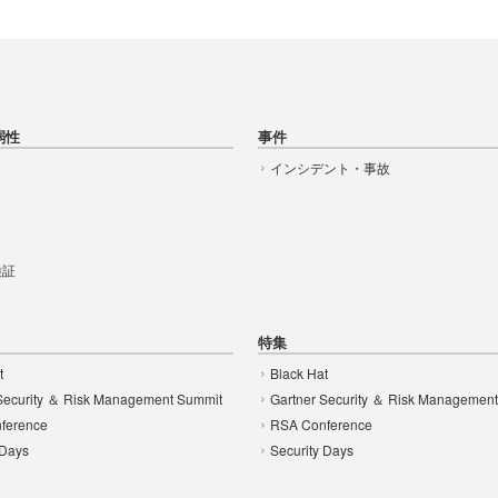
弱性
事件
インシデント・事故
t
 検証
特集
t
Black Hat
Security ＆ Risk Management Summit
Gartner Security ＆ Risk Managemen
ference
RSA Conference
 Days
Security Days