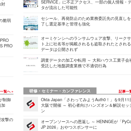
SERVICE」に不正アクセス、一部の個人情報・
の対
タが流出した可能性
セシール、再発防止のため業務委託先の見直し
ンの脆弱
了し選定基準と管理も強化
オーミケンシへのランサムウェア攻撃、リーク
 PRO
ト上に社名等が掲載されるも盗取されたとされ
S PRO
データは公開されず
調査データの加工や転用 ～ 大和ハウス工業子会
受託した地盤調査業務で不適切行為
研修・セミナー・カンファレンス
事一覧へ
記事一
 が制御
Okta Japan「さわってみようAuth0！」を9月1
追加
大阪で開催 ～ 初心者向けハンズオン＆解説セッ
ン
型攻撃の
オープンソースへの恩返し ～ HENNGEが「PyCo
JP 2026」おやつスポンサーに