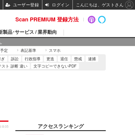
ユーザー登録
ログイン
こんにちは、ゲストさん
Scan PREMIUM 登録方法
 新製品･サービス / 業界動向
ん
予定
表記基準
スマホ
稼ぎ
訴訟
行政指導
更迭
退任
懲戒
逮捕
テスト 診断 違い
文字コピーできないPDF
アクセスランキング
d 8:05