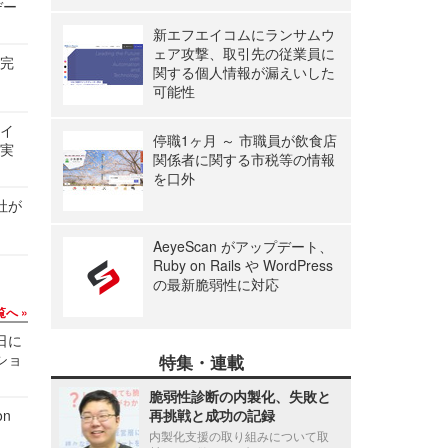
デー
新エフエイコムにランサムウ
ェア攻撃、取引先の従業員に
を完
関する個人情報が漏えいした
可能性
サイ
停職1ヶ月 ～ 市職員が飲食店
る実
関係者に関する市税等の情報
を口外
社が
AeyeScan がアップデート、
Ruby on Rails や WordPress
の最新脆弱性に対応
覧へ
1日に
ショ
特集・連載
脆弱性診断の内製化、失敗と
再挑戦と成功の記録
n
内製化支援の取り組みについて取