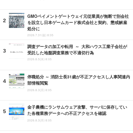
GMOペイメントゲートウェイ元従業員が無断で別会社
を設立し日本ゲームカード株式会社と契約、懲戒解雇
処分に
2026.7.31(金) 8:05
調査データの加工や転用 ～ 大和ハウス工業子会社が
受託した地盤調査業務で不適切行為
2026.8.5(水) 8:05
停職処分 ～ 消防士長31歳が不正アクセスし人事関連内
部情報閲覧
2026.8.3(月) 8:05
金子農機にランサムウェア攻撃、サーバに保存してい
た各種業務データへの不正アクセスを確認
2026.8.3(月) 8:05