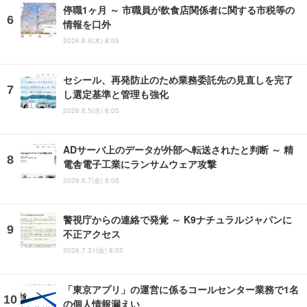
停職1ヶ月 ～ 市職員が飲食店関係者に関する市税等の
情報を口外
2026.8.6(木) 8:05
セシール、再発防止のため業務委託先の見直しを完了
し選定基準と管理も強化
2026.8.5(水) 8:05
ADサーバ上のデータが外部へ転送されたと判断 ～ 精
電舎電子工業にランサムウェア攻撃
2026.8.7(金) 8:05
警視庁からの連絡で発覚 ～ K9ナチュラルジャパンに
不正アクセス
2026.7.31(金) 8:05
「東京アプリ」の運営に係るコールセンター業務で1名
の個人情報漏えい