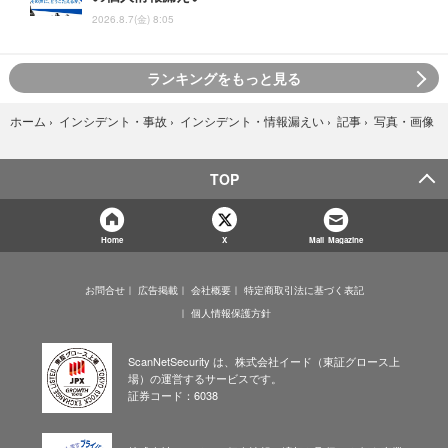
2026.8.7(金) 8:05
ランキングをもっと見る
写真・画像
ホーム
›
インシデント・事故
›
インシデント・情報漏えい
›
記事
›
TOP
Home
X
Mail Magazine
お問合せ
広告掲載
会社概要
特定商取引法に基づく表記
個人情報保護方針
ScanNetSecurity は、株式会社イード（東証グロース上
場）の運営するサービスです。
証券コード：6038