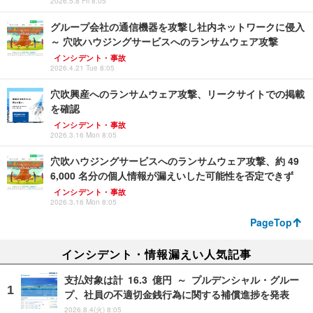
2026.5.8 Fri 8:05
グループ会社の通信機器を攻撃し社内ネットワークに侵入
～ 穴吹ハウジングサービスへのランサムウェア攻撃
インシデント・事故
2026.4.21 Tue 8:05
穴吹興産へのランサムウェア攻撃、リークサイトでの掲載
を確認
インシデント・事故
2026.3.16 Mon 8:05
穴吹ハウジングサービスへのランサムウェア攻撃、約 49
6,000 名分の個人情報が漏えいした可能性を否定できず
インシデント・事故
2026.3.16 Mon 8:05
PageTop
インシデント・情報漏えい人気記事
支払対象は計 16.3 億円 ～ プルデンシャル・グルー
プ、社員の不適切金銭行為に関する補償進捗を発表
2026.8.4(火) 8:05