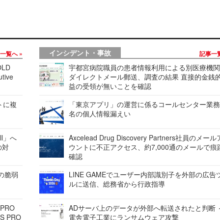
インシデント・事故
事一覧へ
記事一
LD
宇都宮病院職員の患者情報利用による別医療機
tive
ダイレクトメール郵送、調査の結果 直接的金銭
益の受領が無いことを確認
レートに複
「東京アプリ」の運営に係るコールセンター業務
名の個人情報漏えい
ell」へ
Axcelead Drug Discovery Partners社員のメー
の対
ウントに不正アクセス、約7,000通のメールで痕
確認
ンの脆弱
LINE GAMEでユーザー内部識別子を外部の広告
ルに送信、総務省から行政指導
 PRO
ADサーバ上のデータが外部へ転送されたと判断 
S PRO
電舎電子工業にランサムウェア攻撃