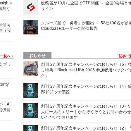
ights
総務省が10月に全国でCTF開催 ～ 全国9会場と
深刻な
ライン
クルーズ船で「勇者」が船出 ～ 52社100名が参
加傾向
Cloudbaseユーザー会開催報告
リティ安
おしらせ
事一覧へ
記事一
践 プラ
創刊 27 周年記念キャンペーンのおしらせ（5）
し特典「Black Hat USA 2025 参加者用バックパ
ク」
urity
創刊 27 周年記念キャンペーンのおしらせ（4）
部ドジっ子伝説
が「AI
創刊 27 周年記念キャンペーンのおしらせ（3）5
提供開
人に一人のエリートからぞくぞくとお問い合わ
いただいております
創刊 27 周年記念キャンペーンのおしらせ（2）「