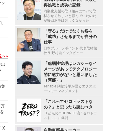
オン
再挑戦と成功の記録
内製化支援の取り組みについて取
材させて欲しいと頼んでいたのだ
が毎回返事は芳しくなかった
加、
「守る」だけでなくお客を
「成功」させるまでが自分の
仕事
日本プルーフポイント 代表取締役
社長 野村健インタビュー
覧へ
「脆弱性管理はレガシーなイ
後出
メージがあってテクノロジー
ッ
的に魅力がないと思いました
（阿部）」
編集
Tenable 阿部淳平が語るエクスポ
ージャーマネジメント
「これってゼロトラストな
 万
の？」と思ったら読むべき
せを
ID 起点の “ HENNGE流 ” ゼロトラ
ストここに爆誕
 X
自動車部品メーカー