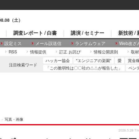
.08.08（土）
調査レポート / 白書
講演 / セミナー
新技術 /
設定ミス
メール誤送信
ランサムウェア
Web改ざ
RSS
情報提供
訂正 お詫び
情報公開原則
取材
ハッカー協会
"エンジニアの楽園"
愛
賞金
注目検索ワード
「この脆弱性は〇〇社の△△が報告した」
ペン
›
写真・画像
2026.5.28 Th