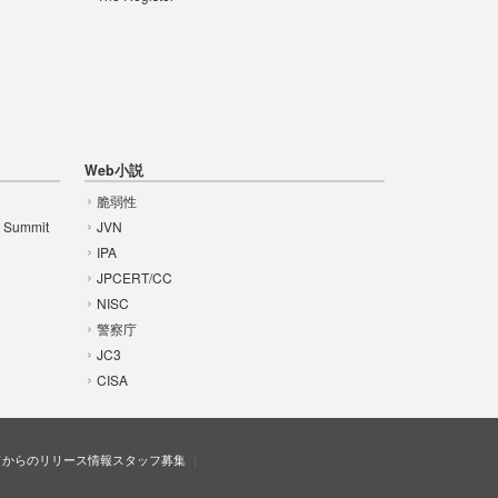
Web小説
脆弱性
t Summit
JVN
IPA
JPCERT/CC
NISC
警察庁
JC3
CISA
ドからのリリース情報
スタッフ募集