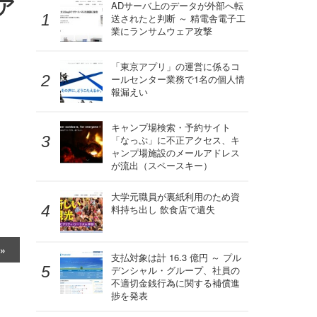
ア
ADサーバ上のデータが外部へ転
送されたと判断 ～ 精電舎電子工
業にランサムウェア攻撃
「東京アプリ」の運営に係るコ
ールセンター業務で1名の個人情
報漏えい
キャンプ場検索・予約サイト
「なっぷ」に不正アクセス、キ
ャンプ場施設のメールアドレス
が流出（スペースキー）
大学元職員が裏紙利用のため資
料持ち出し 飲食店で遺失
支払対象は計 16.3 億円 ～ プル
デンシャル・グループ、社員の
不適切金銭行為に関する補償進
捗を発表