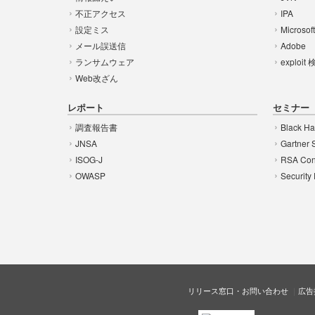
不正アクセス
IPA
設定ミス
Microsof
メール誤送信
Adobe
ランサムウェア
exploit
Web改ざん
レポート
セミナー
調査報告書
Black Ha
JNSA
Gartner 
ISOG-J
RSA Con
OWASP
Security
リリース窓口・お問い合わせ
広告