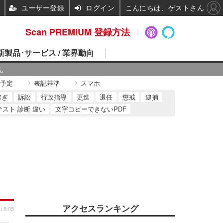
ユーザー登録
ログイン
こんにちは、ゲストさん
Scan PREMIUM 登録方法
 新製品･サービス / 業界動向
ん
予定
表記基準
スマホ
稼ぎ
訴訟
行政指導
更迭
退任
懲戒
逮捕
テスト 診断 違い
文字コピーできないPDF
アクセスランキング
u 8:05