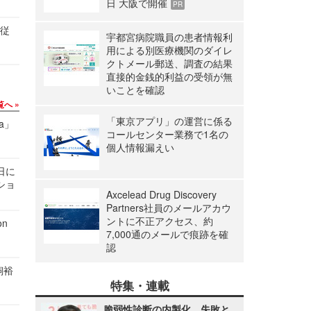
日 大阪で開催
PR
の従
宇都宮病院職員の患者情報利
用による別医療機関のダイレ
クトメール郵送、調査の結果
直接的金銭的利益の受領が無
いことを確認
覧へ
「東京アプリ」の運営に係る
a」
コールセンター業務で1名の
個人情報漏えい
1日に
ショ
Axcelead Drug Discovery
Partners社員のメールアカウ
ントに不正アクセス、約
n
7,000通のメールで痕跡を確
認
飼裕
特集・連載
脆弱性診断の内製化、失敗と