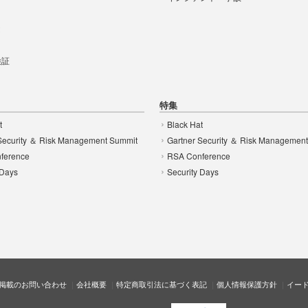
t
 検証
特集
t
Black Hat
Security ＆ Risk Management Summit
Gartner Security ＆ Risk Managemen
ference
RSA Conference
 Days
Security Days
掲載のお問い合わせ
会社概要
特定商取引法に基づく表記
個人情報保護方針
イー