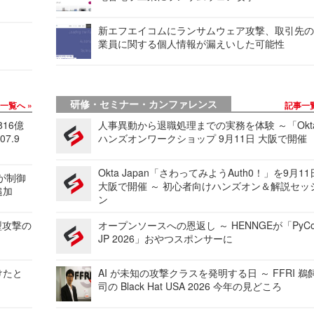
新エフエイコムにランサムウェア攻撃、取引先
業員に関する個人情報が漏えいした可能性
研修・セミナー・カンファレンス
事一覧へ
記事一
816億
人事異動から退職処理までの実務を体験 ～「Okt
7.9
ハンズオンワークショップ 9月11日 大阪で開催
Okta Japan「さわってみようAuth0！」を9月1
 が制御
大阪で開催 ～ 初心者向けハンズオン＆解説セッ
追加
ン
型攻撃の
オープンソースへの恩返し ～ HENNGEが「PyCo
JP 2026」おやつスポンサーに
けたと
AI が未知の攻撃クラスを発明する日 ～ FFRI 鵜
司の Black Hat USA 2026 今年の見どころ