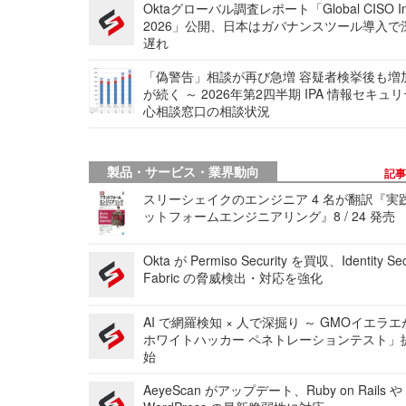
Oktaグローバル調査レポート「Global CISO Ins
2026」公開、日本はガバナンスツール導入で
遅れ
「偽警告」相談が再び急増 容疑者検挙後も増
が続く ～ 2026年第2四半期 IPA 情報セキュ
心相談窓口の相談状況
製品・サービス・業界動向
記
スリーシェイクのエンジニア 4 名が翻訳『実
ットフォームエンジニアリング』8 / 24 発売
Okta が Permiso Security を買収、Identity Sec
Fabric の脅威検出・対応を強化
AI で網羅検知 × 人で深掘り ～ GMOイエラエ
ホワイトハッカー ペネトレーションテスト」
始
AeyeScan がアップデート、Ruby on Rails や