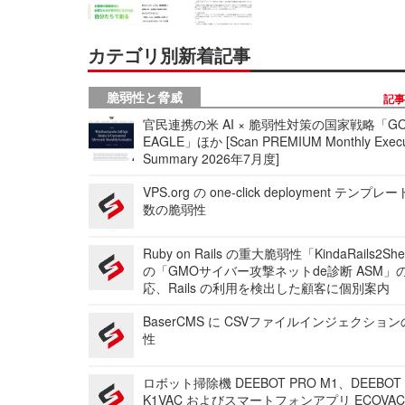
カテゴリ別新着記事
脆弱性と脅威
記
官民連携の米 AI × 脆弱性対策の国家戦略「GO
EAGLE」ほか [Scan PREMIUM Monthly Execu
Summary 2026年7月度]
VPS.org の one-click deployment テンプ
数の脆弱性
Ruby on Rails の重大脆弱性「KindaRails2Sh
の「GMOサイバー攻撃ネットde診断 ASM」
応、Rails の利用を検出した顧客に個別案内
BaserCMS に CSVファイルインジェクショ
性
ロボット掃除機 DEEBOT PRO M1、DEEBOT
K1VAC およびスマートフォンアプリ ECOVAC