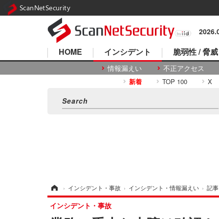
ScanNetSecurity
2026
HOME
インシデント
脆弱性 / 脅威
情報漏えい
不正アクセス
新着
TOP 100
X
ホーム
›
インシデント・事故
›
インシデント・情報漏えい
›
記事
インシデント・事故