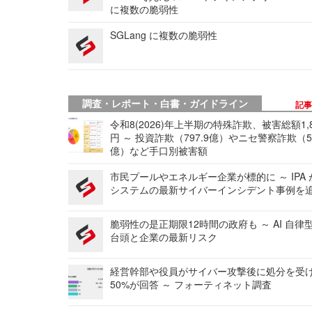
に複数の脆弱性
SGLang に複数の脆弱性
調査・レポート・白書・ガイドライン
記
令和8(2026)年上半期の特殊詐欺、被害総額1,
円 ～ 投資詐欺（797.9億）やニセ警察詐欺（50
億）など手口別被害額
市民プールやエネルギー企業が標的に ～ IPA
システムの最新サイバーインシデント事例を
脆弱性の是正期限12時間の政府も ～ AI 自律
台頭と企業の最新リスク
経営幹部や役員がサイバー攻撃後に処分を受
50%が回答 ～ フォーティネット調査