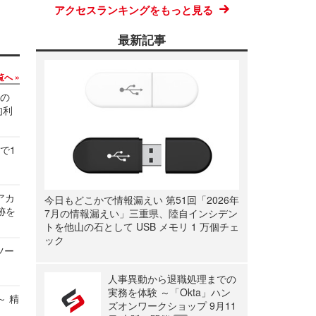
アクセスランキングをもっと見る
最新記事
覧へ
関の
的利
で1
ルアカ
今日もどこかで情報漏えい 第51回「2026年
跡を
7月の情報漏えい」三重県、陸自インシデン
トを他山の石として USB メモリ 1 万個チェ
ック
ツー
人事異動から退職処理までの
実務を体験 ～「Okta」ハン
～ 精
ズオンワークショップ 9月11