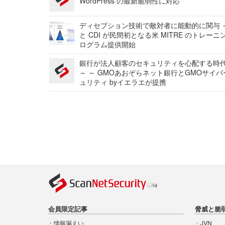
WordPress の最新脆弱性に対応
ディセプション技術で敵対者に能動的に関与 ～
と CDI が民間初となる米 MITRE のトレーニ
ログラム提供開始
銀行が法人顧客のセキュリティを心配する時
～ ～ GMOあおぞらネット銀行とGMOサイ
ュリティ byイエラエが提携
会員限定記事
脅威と脆
情報漏えい
JVN