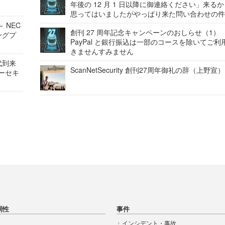
年後の 12 月 1 日以降に御連絡ください」来る
思ってはいましたがやっぱり来た問い合わせの
 NEC
創刊 27 周年記念キャンペーンのおしらせ（1）
ングプ
PayPal と銀行振込は一部のコースを除いてご利
きませんすみません
代到来
ScanNetSecurity 創刊27周年御礼の辞（上野宣）
バーセキ
弱性
事件
インシデント・事故