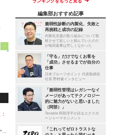
ランキングをもっと見る
編集部おすすめ記事
脆弱性診断の内製化、失敗と
再挑戦と成功の記録
内製化支援の取り組みについて取
材させて欲しいと頼んでいたのだ
が毎回返事は芳しくなかった
「守る」だけでなくお客を
「成功」させるまでが自分の
仕事
日本プルーフポイント 代表取締役
社長 野村健インタビュー
「脆弱性管理はレガシーなイ
メージがあってテクノロジー
的に魅力がないと思いました
（阿部）」
覧：
Tenable 阿部淳平が語るエクスポ
ージャーマネジメント
「これってゼロトラストな
Axcelead Drug Discovery Partners社員のメールアカウントに不正アクセス、約7,000通のメールで痕跡を確認
の？」と思ったら読むべき