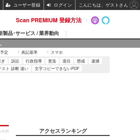
ユーザー登録
ログイン
こんにちは、ゲストさん
Scan PREMIUM 登録方法
 新製品･サービス / 業界動向
ん
予定
表記基準
スマホ
稼ぎ
訴訟
行政指導
更迭
退任
懲戒
逮捕
テスト 診断 違い
文字コピーできないPDF
アクセスランキング
u 8:05