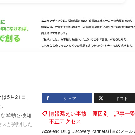
は5月21日、
シェア
ポスト
た。
情報漏えい事故 原因別 記事一
審な挙動を検知
不正アクセス
セスが判明した