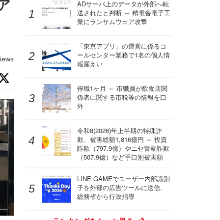
ア
ADサーバ上のデータが外部へ転
送されたと判断 ～ 精電舎電子工
業にランサムウェア攻撃
「東京アプリ」の運営に係るコ
ールセンター業務で1名の個人情
iews
報漏えい
停職1ヶ月 ～ 市職員が飲食店関
係者に関する市税等の情報を口
外
令和8(2026)年上半期の特殊詐
欺、被害総額1,816億円 ～ 投資
詐欺（797.9億）やニセ警察詐欺
（507.9億）など手口別被害額
LINE GAMEでユーザー内部識別
子を外部の広告ツールに送信、
総務省から行政指導