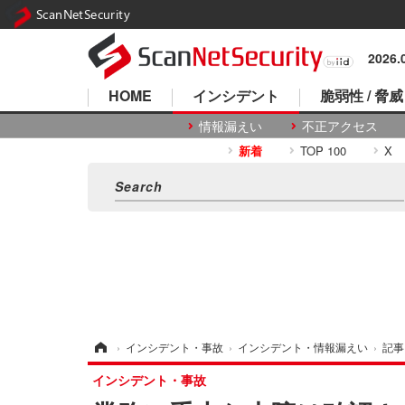
ScanNetSecurity
2026
HOME
インシデント
脆弱性 / 脅威
情報漏えい
不正アクセス
新着
TOP 100
X
ホーム
›
インシデント・事故
›
インシデント・情報漏えい
›
記事
インシデント・事故