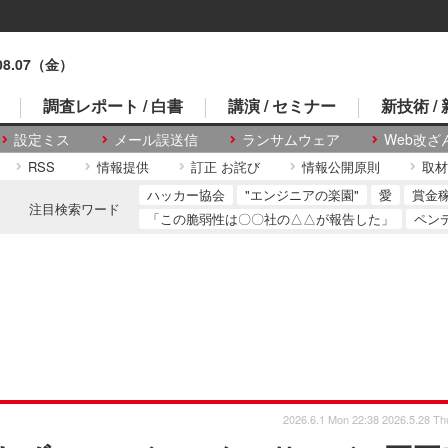
.08.07（金）
調査レポート / 白書
講演 / セミナー
新技術 /
設定ミス
メール誤送信
ランサムウェア
Web改ざ
RSS
情報提供
訂正 お詫び
情報公開原則
取材
ハッカー協会
"エンジニアの楽園"
愛
賞金
注目検索ワード
「この脆弱性は〇〇社の△△が報告した」
ペン
2026.6.1 Mon 22:38
2026.5.28 Th