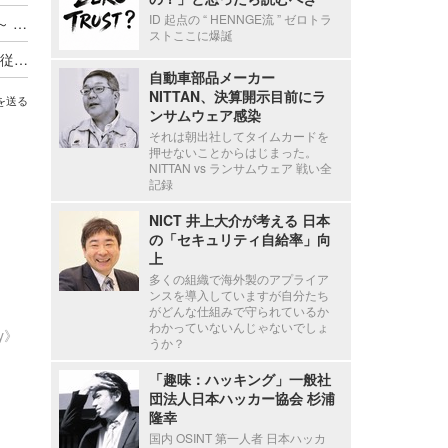
ID 起点の “ HENNGE流 ” ゼロトラ
ADサーバ上のデータが外部へ転送されたと判断 ～ 精電舎電子工業にランサムウェア攻撃
ストここに爆誕
新エフエイコムにランサムウェア攻撃、取引先の従業員に関する個人情報が漏えいした可能性
自動車部品メーカー
NITTAN、決算開示目前にラ
を送る
ンサムウェア感染
それは朝出社してタイムカードを
押せないことからはじまった。
NITTAN vs ランサムウェア 戦い全
記録
NICT 井上大介が考える 日本
の「セキュリティ自給率」向
上
多くの組織で海外製のアプライア
ンスを導入していますが自分たち
がどんな仕組みで守られているか
わかっていないんじゃないでしょ
ty》
うか？
「趣味：ハッキング」一般社
団法人日本ハッカー協会 杉浦
隆幸
国内 OSINT 第一人者 日本ハッカ