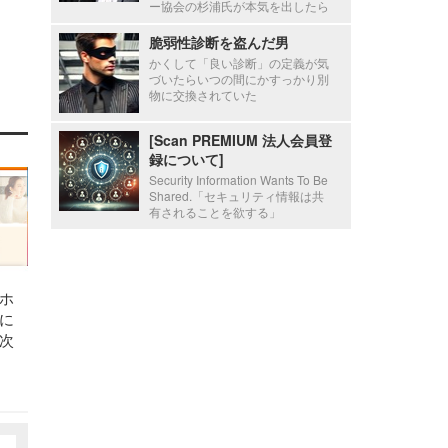
ー協会の杉浦氏が本気を出したら
脆弱性診断を盗んだ男
かくして「良い診断」の定義が気
づいたらいつの間にかすっかり別
物に交換されていた
[Scan PREMIUM 法人会員登
録について]
Security Information Wants To Be
Shared.「セキュリティ情報は共
有されることを欲する」
ホ
に
次