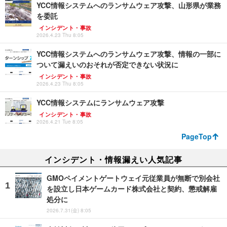
YCC情報システムへのランサムウェア攻撃、山形県が業務
を委託
インシデント・事故
2026.4.23 Thu 8:05
YCC情報システムへのランサムウェア攻撃、情報の一部に
ついて漏えいのおそれが否定できない状況に
インシデント・事故
2026.4.23 Thu 8:05
YCC情報システムにランサムウェア攻撃
インシデント・事故
2026.4.21 Tue 8:05
PageTop
インシデント・情報漏えい人気記事
GMOペイメントゲートウェイ元従業員が無断で別会社
を設立し日本ゲームカード株式会社と契約、懲戒解雇
処分に
2026.7.31(金) 8:05