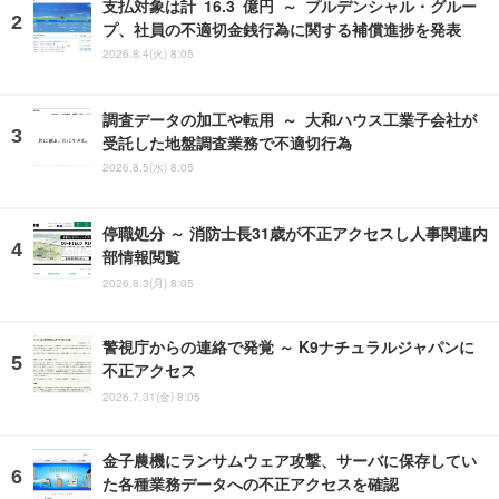
支払対象は計 16.3 億円 ～ プルデンシャル・グルー
プ、社員の不適切金銭行為に関する補償進捗を発表
2026.8.4(火) 8:05
調査データの加工や転用 ～ 大和ハウス工業子会社が
受託した地盤調査業務で不適切行為
2026.8.5(水) 8:05
停職処分 ～ 消防士長31歳が不正アクセスし人事関連内
部情報閲覧
2026.8.3(月) 8:05
警視庁からの連絡で発覚 ～ K9ナチュラルジャパンに
不正アクセス
2026.7.31(金) 8:05
金子農機にランサムウェア攻撃、サーバに保存してい
た各種業務データへの不正アクセスを確認