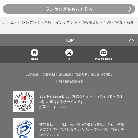
ランキングをもっと見る
写真・画像
ホーム
›
インシデント・事故
›
インシデント・情報漏えい
›
記事
›
TOP
Home
X
Mail Magazine
お問合せ
広告掲載
会社概要
特定商取引法に基づく表記
個人情報保護方針
ScanNetSecurity は、株式会社イード（東証グロース上
場）の運営するサービスです。
証券コード：6038
株式会社イードは、個人情報の適切な取扱いを行う事業
者に対して付与されるプライバシーマークの付与認定を
受けています。