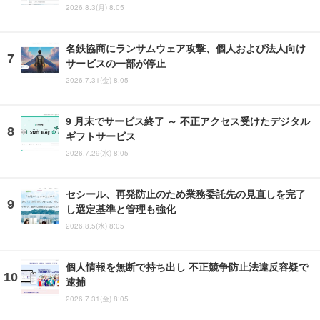
2026.8.3(月) 8:05
名鉄協商にランサムウェア攻撃、個人および法人向け
サービスの一部が停止
2026.7.31(金) 8:05
9 月末でサービス終了 ～ 不正アクセス受けたデジタル
ギフトサービス
2026.7.29(水) 8:05
セシール、再発防止のため業務委託先の見直しを完了
し選定基準と管理も強化
2026.8.5(水) 8:05
個人情報を無断で持ち出し 不正競争防止法違反容疑で
逮捕
2026.7.31(金) 8:05