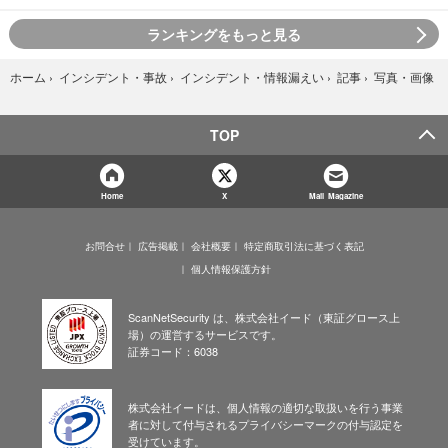
ランキングをもっと見る
写真・画像
ホーム
›
インシデント・事故
›
インシデント・情報漏えい
›
記事
›
TOP
Home
X
Mail Magazine
お問合せ
広告掲載
会社概要
特定商取引法に基づく表記
個人情報保護方針
ScanNetSecurity は、株式会社イード（東証グロース上
場）の運営するサービスです。
証券コード：6038
株式会社イードは、個人情報の適切な取扱いを行う事業
者に対して付与されるプライバシーマークの付与認定を
受けています。