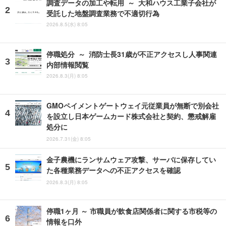
調査データの加工や転用 ～ 大和ハウス工業子会社が
受託した地盤調査業務で不適切行為
2026.8.5(水) 8:05
停職処分 ～ 消防士長31歳が不正アクセスし人事関連
内部情報閲覧
2026.8.3(月) 8:05
GMOペイメントゲートウェイ元従業員が無断で別会社
を設立し日本ゲームカード株式会社と契約、懲戒解雇
処分に
2026.7.31(金) 8:05
金子農機にランサムウェア攻撃、サーバに保存してい
た各種業務データへの不正アクセスを確認
2026.8.3(月) 8:05
停職1ヶ月 ～ 市職員が飲食店関係者に関する市税等の
情報を口外