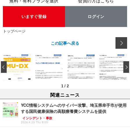
無料・有料プランを選択
会員の方はこちら
いますぐ登録
ログイン
トップページ
この記事へ戻る
‹
1
/
2
関連ニュース
YCC情報システムへのサイバー攻撃、埼玉県幸手市が使用
する国民健康保険の高額療養費システムを提供
インシデント・事故
2026.4.23 Thu 8:05