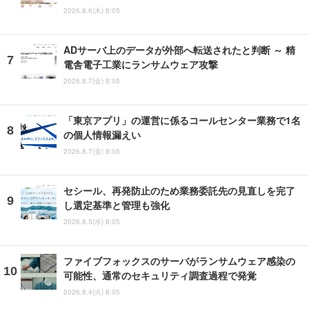
2026.8.6(木) 8:05
ADサーバ上のデータが外部へ転送されたと判断 ～ 精
電舎電子工業にランサムウェア攻撃
2026.8.7(金) 8:05
「東京アプリ」の運営に係るコールセンター業務で1名
の個人情報漏えい
2026.8.7(金) 8:05
セシール、再発防止のため業務委託先の見直しを完了
し選定基準と管理も強化
2026.8.5(水) 8:05
ファイブフォックスのサーバがランサムウェア感染の
可能性、通常のセキュリティ調査過程で発覚
2026.8.4(火) 8:05