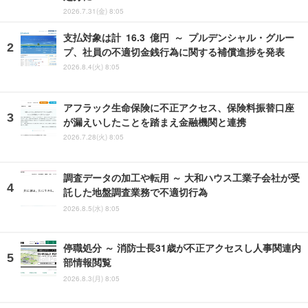
2026.7.31(金) 8:05
支払対象は計 16.3 億円 ～ プルデンシャル・グルー
プ、社員の不適切金銭行為に関する補償進捗を発表
2026.8.4(火) 8:05
アフラック生命保険に不正アクセス、保険料振替口座
が漏えいしたことを踏まえ金融機関と連携
2026.7.28(火) 8:05
調査データの加工や転用 ～ 大和ハウス工業子会社が受
託した地盤調査業務で不適切行為
2026.8.5(水) 8:05
停職処分 ～ 消防士長31歳が不正アクセスし人事関連内
部情報閲覧
2026.8.3(月) 8:05