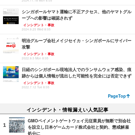
2024.11.18 Mon 8:05
シンガポールヤマト運輸に不正アクセス、他のヤマトグル
ープへの影響は確認されず
インシデント・事故
2024.9.25 Wed 8:05
明治グループ会社メイジセイカ・シンガポールにサイバー
攻撃
インシデント・事故
2022.9.5 Mon 8:05
日経のシンガポール現地法人でのランサムウェア感染、痕
跡からは個人情報が流出した可能性を完全には否定できず
インシデント・事故
2022.7.12 Tue 8:05
PageTop
インシデント・情報漏えい人気記事
GMOペイメントゲートウェイ元従業員が無断で別会社
を設立し日本ゲームカード株式会社と契約、懲戒解雇
処分に