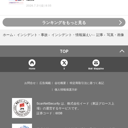
2026.7.31(金) 8:05
ランキングをもっと見る
写真・画像
ホーム
›
インシデント・事故
›
インシデント・情報漏えい
›
記事
›
TOP
Home
X
Mail Magazine
お問合せ
広告掲載
会社概要
特定商取引法に基づく表記
個人情報保護方針
ScanNetSecurity は、株式会社イード（東証グロース上
場）の運営するサービスです。
証券コード：6038