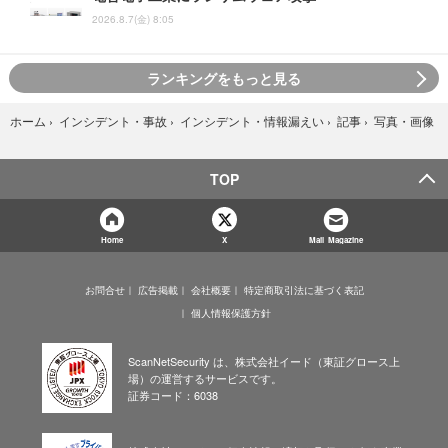
2026.8.7(金) 8:05
ランキングをもっと見る
写真・画像
ホーム
›
インシデント・事故
›
インシデント・情報漏えい
›
記事
›
TOP
Home
X
Mail Magazine
お問合せ
広告掲載
会社概要
特定商取引法に基づく表記
個人情報保護方針
ScanNetSecurity は、株式会社イード（東証グロース上
場）の運営するサービスです。
証券コード：6038