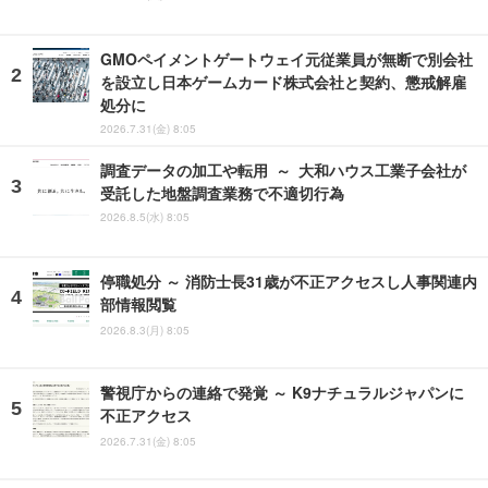
GMOペイメントゲートウェイ元従業員が無断で別会社
を設立し日本ゲームカード株式会社と契約、懲戒解雇
処分に
2026.7.31(金) 8:05
調査データの加工や転用 ～ 大和ハウス工業子会社が
受託した地盤調査業務で不適切行為
2026.8.5(水) 8:05
停職処分 ～ 消防士長31歳が不正アクセスし人事関連内
部情報閲覧
2026.8.3(月) 8:05
警視庁からの連絡で発覚 ～ K9ナチュラルジャパンに
不正アクセス
2026.7.31(金) 8:05