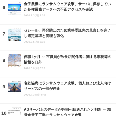
金子農機にランサムウェア攻撃、サーバに保存してい
た各種業務データへの不正アクセスを確認
2026.8.3(月) 8:05
セシール、再発防止のため業務委託先の見直しを完了
し選定基準と管理も強化
2026.8.5(水) 8:05
停職1ヶ月 ～ 市職員が飲食店関係者に関する市税等の
情報を口外
2026.8.6(木) 8:05
名鉄協商にランサムウェア攻撃、個人および法人向け
サービスの一部が停止
2026.7.31(金) 8:05
ADサーバ上のデータが外部へ転送されたと判断 ～ 精
電舎電子工業にランサムウェア攻撃