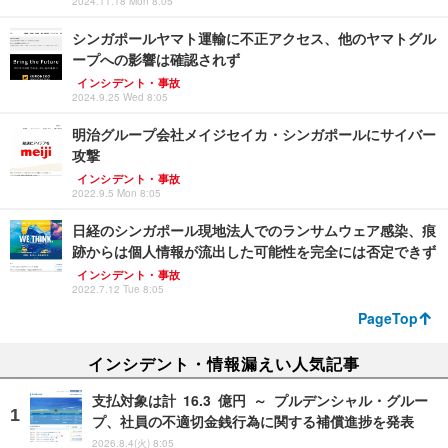
2024.11.18 Mon 8:05
シンガポールヤマト運輸に不正アクセス、他のヤマトグル
ープへの影響は確認されず
インシデント・事故
2024.9.25 Wed 8:05
明治グループ会社メイジセイカ・シンガポールにサイバー
攻撃
インシデント・事故
2022.9.5 Mon 8:05
日経のシンガポール現地法人でのランサムウェア感染、痕
跡からは個人情報が流出した可能性を完全には否定できず
インシデント・事故
2022.7.12 Tue 8:05
PageTop
インシデント・情報漏えい人気記事
支払対象は計 16.3 億円 ～ プルデンシャル・グルー
プ、社員の不適切金銭行為に関する補償進捗を発表
2026.8.4(火) 8:05