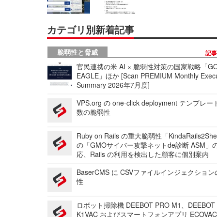
カテゴリ別新着記事
脆弱性と脅威
記
官民連携の米 AI × 脆弱性対策の国家戦略「GO
EAGLE」ほか [Scan PREMIUM Monthly Execu
Summary 2026年7月度]
VPS.org の one-click deployment テンプ
数の脆弱性
Ruby on Rails の重大脆弱性「KindaRails2Sh
の「GMOサイバー攻撃ネットde診断 ASM」
応、Rails の利用を検出した顧客に個別案内
BaserCMS に CSVファイルインジェクショ
性
ロボット掃除機 DEEBOT PRO M1、DEEBOT
K1VAC およびスマートフォンアプリ ECOVAC