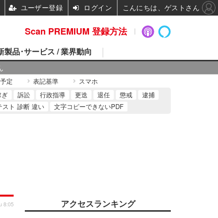
ユーザー登録
ログイン
こんにちは、ゲストさん
Scan PREMIUM 登録方法
 新製品･サービス / 業界動向
ん
予定
表記基準
スマホ
稼ぎ
訴訟
行政指導
更迭
退任
懲戒
逮捕
テスト 診断 違い
文字コピーできないPDF
アクセスランキング
u 8:05