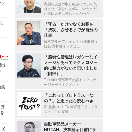
オン
内製化支援の取り組みについて取
材させて欲しいと頼んでいたのだ
が毎回返事は芳しくなかった
加、
「守る」だけでなくお客を
「成功」させるまでが自分の
仕事
日本プルーフポイント 代表取締役
社長 野村健インタビュー
覧へ
「脆弱性管理はレガシーなイ
メージがあってテクノロジー
後出
的に魅力がないと思いました
ッ
（阿部）」
Tenable 阿部淳平が語るエクスポ
ージャーマネジメント
編集
「これってゼロトラストな
の？」と思ったら読むべき
 万
ID 起点の “ HENNGE流 ” ゼロトラ
ストここに爆誕
せを
自動車部品メーカー
 X
NITTAN、決算開示目前にラ