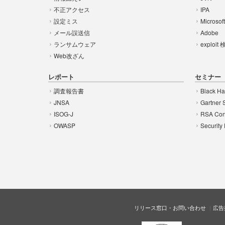
不正アクセス
IPA
設定ミス
Microsof
メール誤送信
Adobe
ランサムウェア
exploit
Web改ざん
レポート
セミナー
調査報告書
Black Ha
JNSA
Gartner 
ISOG-J
RSA Con
OWASP
Security
リリース窓口・お問い合わせ
広告