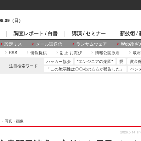
.08.09（日）
調査レポート / 白書
講演 / セミナー
新技術 /
設定ミス
メール誤送信
ランサムウェア
Web改ざ
RSS
情報提供
訂正 お詫び
情報公開原則
取材
ハッカー協会
"エンジニアの楽園"
愛
賞金
注目検索ワード
「この脆弱性は〇〇社の△△が報告した」
ペン
›
写真・画像
2026.5.14 Th