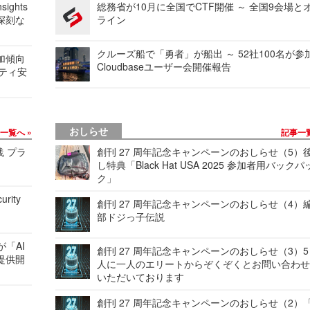
ights
総務省が10月に全国でCTF開催 ～ 全国9会場と
深刻な
ライン
クルーズ船で「勇者」が船出 ～ 52社100名が参
加傾向
Cloudbaseユーザー会開催報告
リティ安
おしらせ
事一覧へ
記事一
践 プラ
創刊 27 周年記念キャンペーンのおしらせ（5）
し特典「Black Hat USA 2025 参加者用バックパ
ク」
urity
創刊 27 周年記念キャンペーンのおしらせ（4）
部ドジっ子伝説
が「AI
創刊 27 周年記念キャンペーンのおしらせ（3）5
提供開
人に一人のエリートからぞくぞくとお問い合わ
いただいております
創刊 27 周年記念キャンペーンのおしらせ（2）「