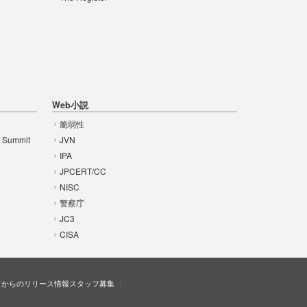
Web小説
脆弱性
t Summit
JVN
IPA
JPCERT/CC
NISC
警察庁
JC3
CISA
ドからのリリース情報
スタッフ募集