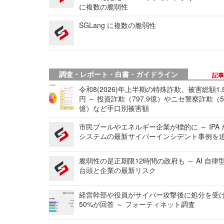
に複数の脆弱性
SGLang に複数の脆弱性
調査・レポート・白書・ガイドライン
記
令和8(2026)年上半期の特殊詐欺、被害総額1,
円 ～ 投資詐欺（797.9億）やニセ警察詐欺（50
億）など手口別被害額
市民プールやエネルギー企業が標的に ～ IPA
システムの最新サイバーインシデント事例を
脆弱性の是正期限12時間の政府も ～ AI 自律
台頭と企業の最新リスク
経営幹部や役員がサイバー攻撃後に処分を受
50%が回答 ～ フォーティネット調査