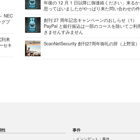
年後の 12 月 1 日以降に御連絡ください」来る
思ってはいましたがやっぱり来た問い合わせの
 NEC
創刊 27 周年記念キャンペーンのおしらせ（1）
ングプ
PayPal と銀行振込は一部のコースを除いてご利
きませんすみません
代到来
ScanNetSecurity 創刊27周年御礼の辞（上野宣）
バーセキ
弱性
事件
インシデント・事故