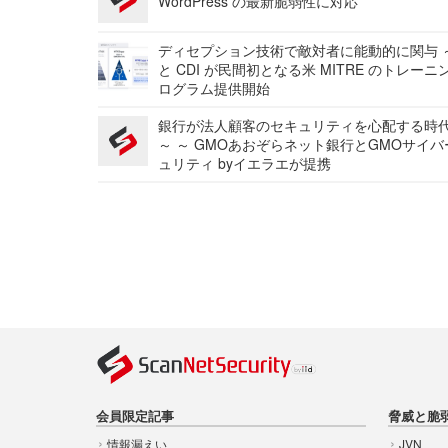
WordPress の最新脆弱性に対応
ディセプション技術で敵対者に能動的に関与 ～
と CDI が民間初となる米 MITRE のトレーニ
ログラム提供開始
銀行が法人顧客のセキュリティを心配する時
～ ～ GMOあおぞらネット銀行とGMOサイ
ュリティ byイエラエが提携
会員限定記事
脅威と脆
情報漏えい
JVN