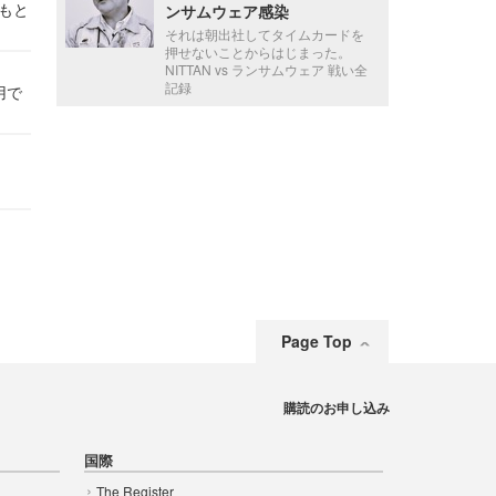
かもと
ンサムウェア感染
件
それは朝出社してタイムカードを
押せないことからはじまった。
NITTAN vs ランサムウェア 戦い全
記録
用で
Page Top
購読のお申し込み
国際
The Register