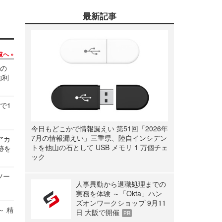
最新記事
覧へ
関の
的利
で1
今日もどこかで情報漏えい 第51回「2026年
7月の情報漏えい」三重県、陸自インシデン
ルアカ
トを他山の石として USB メモリ 1 万個チェ
跡を
ック
ツー
人事異動から退職処理までの
実務を体験 ～「Okta」ハン
ズオンワークショップ 9月11
～ 精
日 大阪で開催
PR