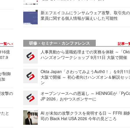
新エフエイコムにランサムウェア攻撃、取引先
業員に関する個人情報が漏えいした可能性
研修・セミナー・カンファレンス
事一覧へ
記事一
816億
人事異動から退職処理までの実務を体験 ～「Okt
7.9
ハンズオンワークショップ 9月11日 大阪で開催
Okta Japan「さわってみようAuth0！」を9月1
 が制御
大阪で開催 ～ 初心者向けハンズオン＆解説セッ
追加
ン
型攻撃の
オープンソースへの恩返し ～ HENNGEが「PyCo
JP 2026」おやつスポンサーに
けたと
AI が未知の攻撃クラスを発明する日 ～ FFRI 鵜
司の Black Hat USA 2026 今年の見どころ