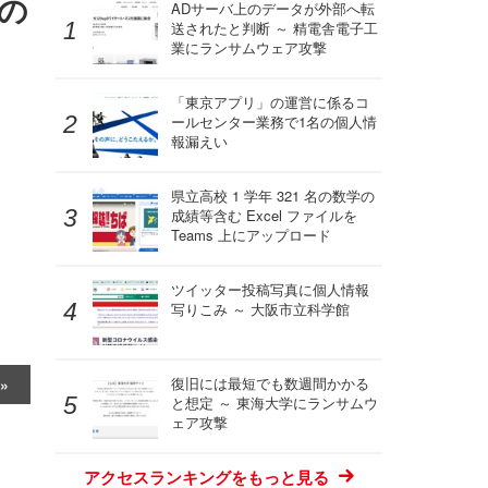
の
ADサーバ上のデータが外部へ転
送されたと判断 ～ 精電舎電子工
業にランサムウェア攻撃
「東京アプリ」の運営に係るコ
ールセンター業務で1名の個人情
報漏えい
県立高校 1 学年 321 名の数学の
成績等含む Excel ファイルを
Teams 上にアップロード
ツイッター投稿写真に個人情報
写りこみ ～ 大阪市立科学館
復旧には最短でも数週間かかる
と想定 ～ 東海大学にランサムウ
ェア攻撃
アクセスランキングをもっと見る