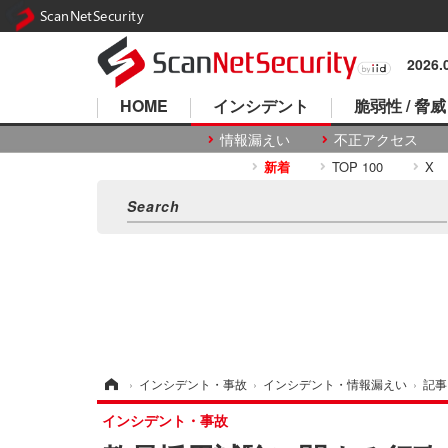
ScanNetSecurity
2026
HOME
インシデント
脆弱性 / 脅威
情報漏えい
不正アクセス
新着
TOP 100
X
ホーム
›
インシデント・事故
›
インシデント・情報漏えい
›
記事
インシデント・事故