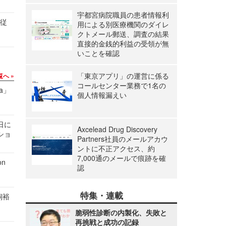
宇都宮病院職員の患者情報利
の従
用による別医療機関のダイレ
クトメール郵送、調査の結果
直接的金銭的利益の受領が無
いことを確認
「東京アプリ」の運営に係る
覧へ
コールセンター業務で1名の
a」
個人情報漏えい
1日に
Axcelead Drug Discovery
ショ
Partners社員のメールアカウ
ントに不正アクセス、約
7,000通のメールで痕跡を確
n
認
特集・連載
飼裕
脆弱性診断の内製化、失敗と
再挑戦と成功の記録