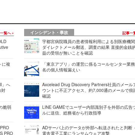
インシデント・事故
事一覧へ
記事一
LD
宇都宮病院職員の患者情報利用による別医療機
tive
ダイレクトメール郵送、調査の結果 直接的金銭
益の受領が無いことを確認
レートに複
「東京アプリ」の運営に係るコールセンター業務
名の個人情報漏えい
ell」へ
Axcelead Drug Discovery Partners社員のメー
の対
ウントに不正アクセス、約7,000通のメールで痕
確認
ンの脆弱
LINE GAMEでユーザー内部識別子を外部の広告
ルに送信、総務省から行政指導
 PRO
ADサーバ上のデータが外部へ転送されたと判断 
S PRO
電舎電子工業にランサムウェア攻撃