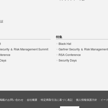
t
 検証
特集
t
Black Hat
Security ＆ Risk Management Summit
Gartner Security ＆ Risk Managemen
ference
RSA Conference
 Days
Security Days
掲載のお問い合わせ
会社概要
特定商取引法に基づく表記
個人情報保護方針
イー