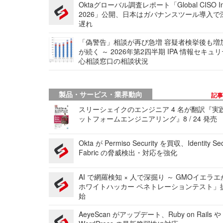
Oktaグローバル調査レポート「Global CISO Ins
2026」公開、日本はガバナンスツール導入で
遅れ
「偽警告」相談が再び急増 容疑者検挙後も増
が続く ～ 2026年第2四半期 IPA 情報セキュ
心相談窓口の相談状況
製品・サービス・業界動向
記
スリーシェイクのエンジニア 4 名が翻訳『実
ットフォームエンジニアリング』8 / 24 発売
Okta が Permiso Security を買収、Identity Sec
Fabric の脅威検出・対応を強化
AI で網羅検知 × 人で深掘り ～ GMOイエラエ
ホワイトハッカー ペネトレーションテスト」
始
AeyeScan がアップデート、Ruby on Rails や