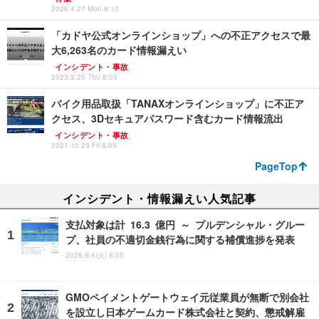
2026.4.27 Mon 8:10
「カドヤ公式オンラインショップ」への不正アクセスで最
大6,263名のカード情報漏えい
インシデント・事故
2023.5.25 Thu 8:05
バイク用品取扱「TANAXオンラインショップ」に不正ア
クセス、3Dセキュアパスワード含むカード情報流出
インシデント・事故
2021.10.29 Fri 8:05
PageTop
インシデント・情報漏えい人気記事
支払対象は計 16.3 億円 ～ プルデンシャル・グルー
プ、社員の不適切金銭行為に関する補償進捗を発表
2026.8.4(火) 8:05
GMOペイメントゲートウェイ元従業員が無断で別会社
を設立し日本ゲームカード株式会社と契約、懲戒解雇