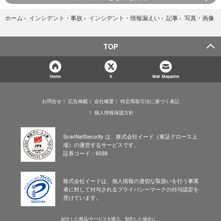
写真・画像
ホーム
›
インシデント・事故
›
インシデント・情報漏えい
›
記事
›
TOP
Home
X
Mail Magazine
お問合せ
広告掲載
会社概要
特定商取引法に基づく表記
個人情報保護方針
ScanNetSecurity は、株式会社イード（東証グロース上
場）の運営するサービスです。
証券コード：6038
株式会社イードは、個人情報の適切な取扱いを行う事業
者に対して付与されるプライバシーマークの付与認定を
受けています。
紹介した商品/サービスを購入、契約した場合に、