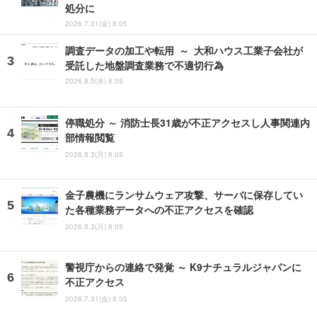
処分に
2026.7.31(金) 8:05
調査データの加工や転用 ～ 大和ハウス工業子会社が
受託した地盤調査業務で不適切行為
2026.8.5(水) 8:05
停職処分 ～ 消防士長31歳が不正アクセスし人事関連内
部情報閲覧
2026.8.3(月) 8:05
金子農機にランサムウェア攻撃、サーバに保存してい
た各種業務データへの不正アクセスを確認
2026.8.3(月) 8:05
警視庁からの連絡で発覚 ～ K9ナチュラルジャパンに
不正アクセス
2026.7.31(金) 8:05