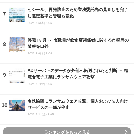
セシール、再発防止のため業務委託先の見直しを完了
し選定基準と管理も強化
2026.8.5(水) 8:05
停職1ヶ月 ～ 市職員が飲食店関係者に関する市税等の
情報を口外
2026.8.6(木) 8:05
ADサーバ上のデータが外部へ転送されたと判断 ～ 精
電舎電子工業にランサムウェア攻撃
2026.8.7(金) 8:05
名鉄協商にランサムウェア攻撃、個人および法人向け
サービスの一部が停止
2026.7.31(金) 8:05
ランキングをもっと見る