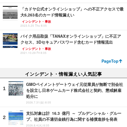
「カドヤ公式オンラインショップ」への不正アクセスで最
大6,263名のカード情報漏えい
インシデント・事故
2023.5.25 Thu 8:05
バイク用品取扱「TANAXオンラインショップ」に不正ア
クセス、3Dセキュアパスワード含むカード情報流出
インシデント・事故
2021.10.29 Fri 8:05
PageTop
インシデント・情報漏えい人気記事
GMOペイメントゲートウェイ元従業員が無断で別会社
を設立し日本ゲームカード株式会社と契約、懲戒解雇
処分に
2026.7.31(金) 8:05
支払対象は計 16.3 億円 ～ プルデンシャル・グルー
プ、社員の不適切金銭行為に関する補償進捗を発表
2026.8.4(火) 8:05