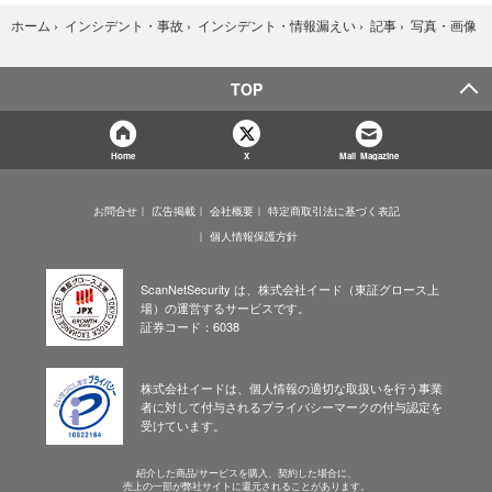
写真・画像
ホーム
›
インシデント・事故
›
インシデント・情報漏えい
›
記事
›
TOP
Home
X
Mail Magazine
お問合せ
広告掲載
会社概要
特定商取引法に基づく表記
個人情報保護方針
ScanNetSecurity は、株式会社イード（東証グロース上
場）の運営するサービスです。
証券コード：6038
株式会社イードは、個人情報の適切な取扱いを行う事業
者に対して付与されるプライバシーマークの付与認定を
受けています。
紹介した商品/サービスを購入、契約した場合に、
売上の一部が弊社サイトに還元されることがあります。