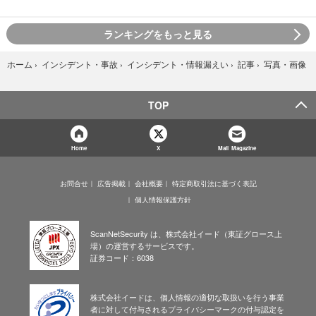
ランキングをもっと見る
写真・画像
ホーム
›
インシデント・事故
›
インシデント・情報漏えい
›
記事
›
TOP
Home
X
Mail Magazine
お問合せ
広告掲載
会社概要
特定商取引法に基づく表記
個人情報保護方針
ScanNetSecurity は、株式会社イード（東証グロース上
場）の運営するサービスです。
証券コード：6038
株式会社イードは、個人情報の適切な取扱いを行う事業
者に対して付与されるプライバシーマークの付与認定を