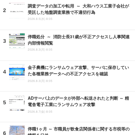
調査データの加工や転用 ～ 大和ハウス工業子会社が
受託した地盤調査業務で不適切行為
2026.8.5(水) 8:05
停職処分 ～ 消防士長31歳が不正アクセスし人事関連
内部情報閲覧
2026.8.3(月) 8:05
金子農機にランサムウェア攻撃、サーバに保存してい
た各種業務データへの不正アクセスを確認
2026.8.3(月) 8:05
ADサーバ上のデータが外部へ転送されたと判断 ～ 精
電舎電子工業にランサムウェア攻撃
2026.8.7(金) 8:05
停職1ヶ月 ～ 市職員が飲食店関係者に関する市税等の