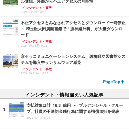
ル受信、外部から不正アクセスの可能性
インシデント・事故
2025.6.2 Mon 8:05
不正アクセスとみなされアクセスとダウンロード一時停止
～ 埼玉医大附属図書館で「脳神経外科」が大量ダウンロ
ード
インシデント・事故
2024.10.18 Fri 8:05
京セラコミュニケーションシステム、斑鳩町立図書館シス
テムを導入中ランサムウェア感染
インシデント・事故
2024.10.9 Wed 8:05
PageTop
インシデント・情報漏えい人気記事
支払対象は計 16.3 億円 ～ プルデンシャル・グルー
プ、社員の不適切金銭行為に関する補償進捗を発表
2026.8.4(火) 8:05