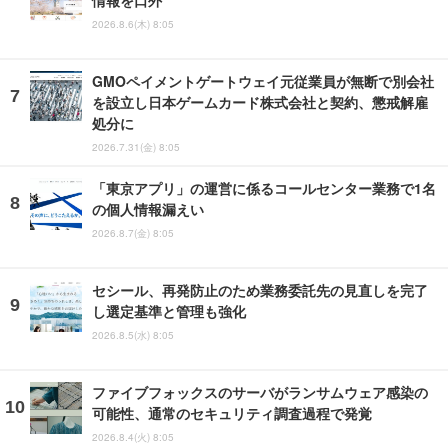
情報を口外
2026.8.6(木) 8:05
GMOペイメントゲートウェイ元従業員が無断で別会社
を設立し日本ゲームカード株式会社と契約、懲戒解雇
処分に
2026.7.31(金) 8:05
「東京アプリ」の運営に係るコールセンター業務で1名
の個人情報漏えい
2026.8.7(金) 8:05
セシール、再発防止のため業務委託先の見直しを完了
し選定基準と管理も強化
2026.8.5(水) 8:05
ファイブフォックスのサーバがランサムウェア感染の
可能性、通常のセキュリティ調査過程で発覚
2026.8.4(火) 8:05