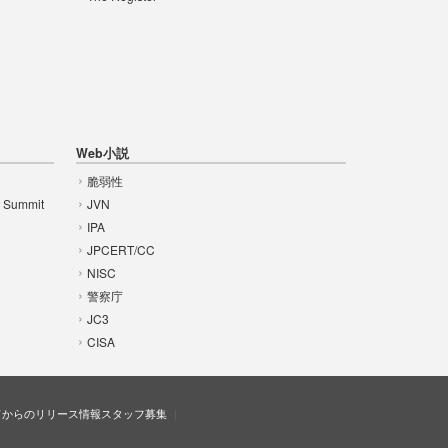
Web小説
脆弱性
t Summit
JVN
IPA
JPCERT/CC
NISC
警察庁
JC3
CISA
ドからのリリース情報
スタッフ募集