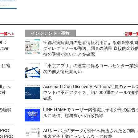
インシデント・事故
事一覧へ
記事一
LD
宇都宮病院職員の患者情報利用による別医療機
tive
ダイレクトメール郵送、調査の結果 直接的金銭
益の受領が無いことを確認
レートに複
「東京アプリ」の運営に係るコールセンター業務
名の個人情報漏えい
ell」へ
Axcelead Drug Discovery Partners社員のメー
の対
ウントに不正アクセス、約7,000通のメールで痕
確認
ンの脆弱
LINE GAMEでユーザー内部識別子を外部の広告
ルに送信、総務省から行政指導
 PRO
ADサーバ上のデータが外部へ転送されたと判断 
S PRO
電舎電子工業にランサムウェア攻撃