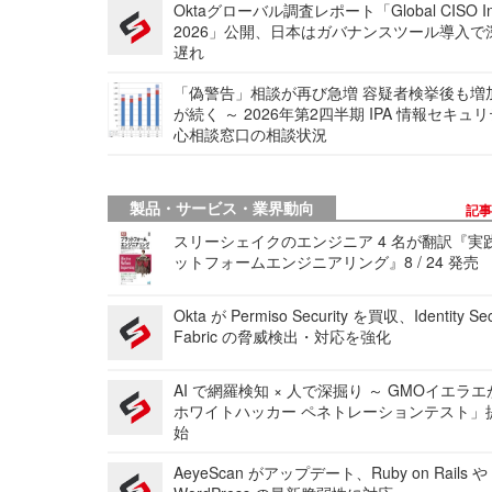
Oktaグローバル調査レポート「Global CISO Ins
2026」公開、日本はガバナンスツール導入で
遅れ
「偽警告」相談が再び急増 容疑者検挙後も増
が続く ～ 2026年第2四半期 IPA 情報セキュ
心相談窓口の相談状況
製品・サービス・業界動向
記
スリーシェイクのエンジニア 4 名が翻訳『実
ットフォームエンジニアリング』8 / 24 発売
Okta が Permiso Security を買収、Identity Sec
Fabric の脅威検出・対応を強化
AI で網羅検知 × 人で深掘り ～ GMOイエラエ
ホワイトハッカー ペネトレーションテスト」
始
AeyeScan がアップデート、Ruby on Rails や