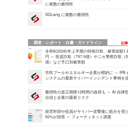
に複数の脆弱性
SGLang に複数の脆弱性
調査・レポート・白書・ガイドライン
記
令和8(2026)年上半期の特殊詐欺、被害総額1,
円 ～ 投資詐欺（797.9億）やニセ警察詐欺（50
億）など手口別被害額
市民プールやエネルギー企業が標的に ～ IPA
システムの最新サイバーインシデント事例を
脆弱性の是正期限12時間の政府も ～ AI 自律
台頭と企業の最新リスク
経営幹部や役員がサイバー攻撃後に処分を受
50%が回答 ～ フォーティネット調査