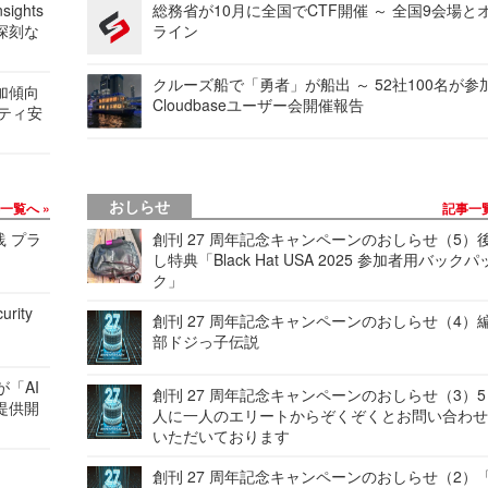
ights
総務省が10月に全国でCTF開催 ～ 全国9会場と
深刻な
ライン
クルーズ船で「勇者」が船出 ～ 52社100名が参
加傾向
Cloudbaseユーザー会開催報告
リティ安
おしらせ
事一覧へ
記事一
践 プラ
創刊 27 周年記念キャンペーンのおしらせ（5）
し特典「Black Hat USA 2025 参加者用バックパ
ク」
urity
創刊 27 周年記念キャンペーンのおしらせ（4）
部ドジっ子伝説
が「AI
創刊 27 周年記念キャンペーンのおしらせ（3）5
提供開
人に一人のエリートからぞくぞくとお問い合わ
いただいております
創刊 27 周年記念キャンペーンのおしらせ（2）「