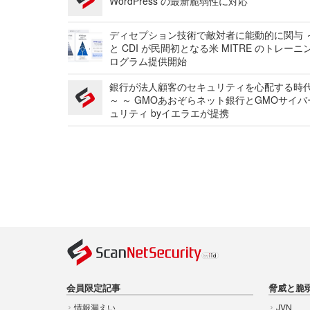
WordPress の最新脆弱性に対応
ディセプション技術で敵対者に能動的に関与 ～
と CDI が民間初となる米 MITRE のトレーニ
ログラム提供開始
銀行が法人顧客のセキュリティを心配する時
～ ～ GMOあおぞらネット銀行とGMOサイ
ュリティ byイエラエが提携
会員限定記事
脅威と脆
情報漏えい
JVN