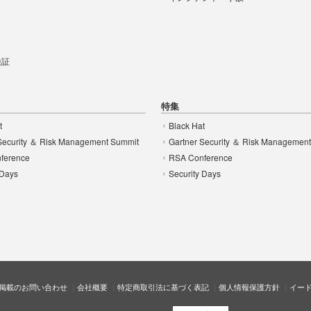
t
 検証
特集
t
Black Hat
Security ＆ Risk Management Summit
Gartner Security ＆ Risk Managemen
ference
RSA Conference
 Days
Security Days
掲載のお問い合わせ
会社概要
特定商取引法に基づく表記
個人情報保護方針
イー