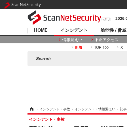
ScanNetSecurity
2026
HOME
インシデント
脆弱性 / 脅威
情報漏えい
不正アクセス
新着
TOP 100
X
ホーム
›
インシデント・事故
›
インシデント・情報漏えい
›
記事
インシデント・事故