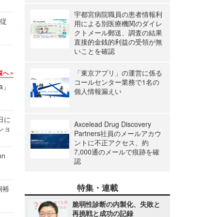
宇都宮病院職員の患者情報利
の従
用による別医療機関のダイレ
クトメール郵送、調査の結果
直接的金銭的利益の受領が無
いことを確認
「東京アプリ」の運営に係る
覧へ
コールセンター業務で1名の
a」
個人情報漏えい
1日に
Axcelead Drug Discovery
ショ
Partners社員のメールアカウ
ントに不正アクセス、約
7,000通のメールで痕跡を確
n
認
特集・連載
飼裕
脆弱性診断の内製化、失敗と
再挑戦と成功の記録