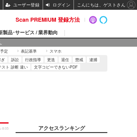
ユーザー登録
ログイン
こんにちは、ゲストさん
Scan PREMIUM 登録方法
 新製品･サービス / 業界動向
ん
予定
表記基準
スマホ
稼ぎ
訴訟
行政指導
更迭
退任
懲戒
逮捕
テスト 診断 違い
文字コピーできないPDF
アクセスランキング
u 8:05