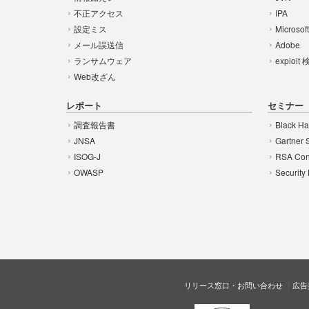
不正アクセス
IPA
設定ミス
Microsof
メール誤送信
Adobe
ランサムウェア
exploit
Web改ざん
レポート
セミナー
調査報告書
Black Ha
JNSA
Gartner 
ISOG-J
RSA Con
OWASP
Security
リリース窓口・お問い合わせ
広告