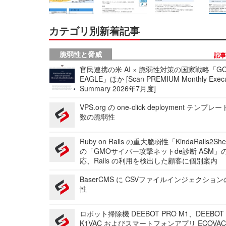
カテゴリ別新着記事
脆弱性と脅威
記
官民連携の米 AI × 脆弱性対策の国家戦略「GO
EAGLE」ほか [Scan PREMIUM Monthly Execu
Summary 2026年7月度]
VPS.org の one-click deployment テンプ
数の脆弱性
Ruby on Rails の重大脆弱性「KindaRails2Sh
の「GMOサイバー攻撃ネットde診断 ASM」
応、Rails の利用を検出した顧客に個別案内
BaserCMS に CSVファイルインジェクショ
性
ロボット掃除機 DEEBOT PRO M1、DEEBOT
K1VAC およびスマートフォンアプリ ECOVAC