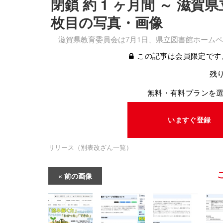
閉鎖 約 1 ヶ月間 ～ 滋
枚目の写真・画像
滋賀県教育委員会は7月1日、県立図書館ホームペ
この記事は会員限定です
残り
無料・有料プランを
いますぐ登録
リリース（別表改ざん一覧）
前の画像