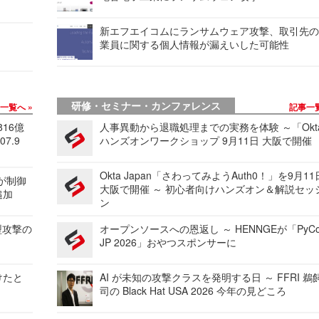
新エフエイコムにランサムウェア攻撃、取引先
業員に関する個人情報が漏えいした可能性
研修・セミナー・カンファレンス
事一覧へ
記事一
816億
人事異動から退職処理までの実務を体験 ～「Okt
7.9
ハンズオンワークショップ 9月11日 大阪で開催
Okta Japan「さわってみようAuth0！」を9月1
 が制御
大阪で開催 ～ 初心者向けハンズオン＆解説セッ
追加
ン
型攻撃の
オープンソースへの恩返し ～ HENNGEが「PyCo
JP 2026」おやつスポンサーに
けたと
AI が未知の攻撃クラスを発明する日 ～ FFRI 鵜
司の Black Hat USA 2026 今年の見どころ