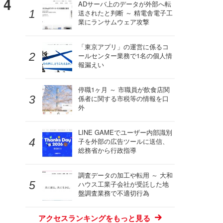
4
ADサーバ上のデータが外部へ転
送されたと判断 ～ 精電舎電子工
業にランサムウェア攻撃
「東京アプリ」の運営に係るコ
ールセンター業務で1名の個人情
報漏えい
停職1ヶ月 ～ 市職員が飲食店関
係者に関する市税等の情報を口
外
LINE GAMEでユーザー内部識別
子を外部の広告ツールに送信、
総務省から行政指導
調査データの加工や転用 ～ 大和
ハウス工業子会社が受託した地
盤調査業務で不適切行為
アクセスランキングをもっと見る