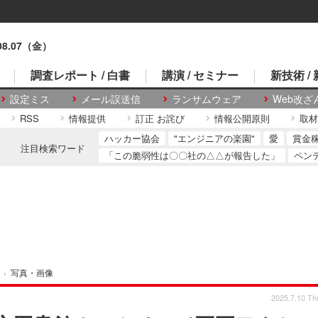
.08.07（金）
調査レポート / 白書
講演 / セミナー
新技術 /
設定ミス
メール誤送信
ランサムウェア
Web改ざ
RSS
情報提供
訂正 お詫び
情報公開原則
取材
ハッカー協会
"エンジニアの楽園"
愛
賞金
注目検索ワード
「この脆弱性は〇〇社の△△が報告した」
ペン
›
写真・画像
2025.7.10 Th