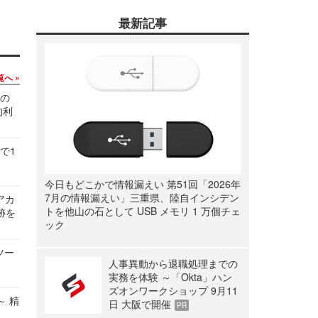
最新記事
覧へ
関の
的利
で1
今日もどこかで情報漏えい 第51回「2026年
7月の情報漏えい」三重県、陸自インシデン
ルアカ
トを他山の石として USB メモリ 1 万個チェ
跡を
ック
ツー
人事異動から退職処理までの
実務を体験 ～「Okta」ハン
ズオンワークショップ 9月11
～ 精
日 大阪で開催
PR