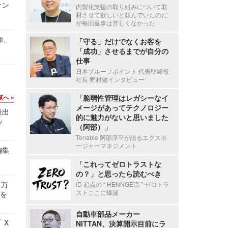
オン
内製化支援の取り組みについて取
材させて欲しいと頼んでいたのだ
が毎回返事は芳しくなかった
加、
「守る」だけでなくお客を
「成功」させるまでが自分の
仕事
日本プルーフポイント 代表取締役
社長 野村健インタビュー
覧へ
「脆弱性管理はレガシーなイ
メージがあってテクノロジー
後出
的に魅力がないと思いました
ッ
（阿部）」
Tenable 阿部淳平が語るエクスポ
ージャーマネジメント
編集
「これってゼロトラストな
の？」と思ったら読むべき
 万
ID 起点の “ HENNGE流 ” ゼロトラ
ストここに爆誕
せを
自動車部品メーカー
 X
NITTAN、決算開示目前にラ