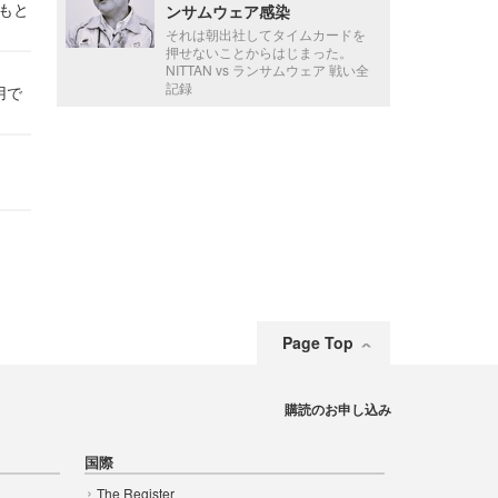
かもと
ンサムウェア感染
件
それは朝出社してタイムカードを
押せないことからはじまった。
NITTAN vs ランサムウェア 戦い全
記録
用で
Page Top
購読のお申し込み
国際
The Register