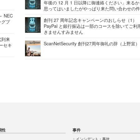
年後の 12 月 1 日以降に御連絡ください」来る
思ってはいましたがやっぱり来た問い合わせの
 NEC
創刊 27 周年記念キャンペーンのおしらせ（1）
ングプ
PayPal と銀行振込は一部のコースを除いてご利
きませんすみません
代到来
ScanNetSecurity 創刊27周年御礼の辞（上野宣）
バーセキ
弱性
事件
インシデント・事故