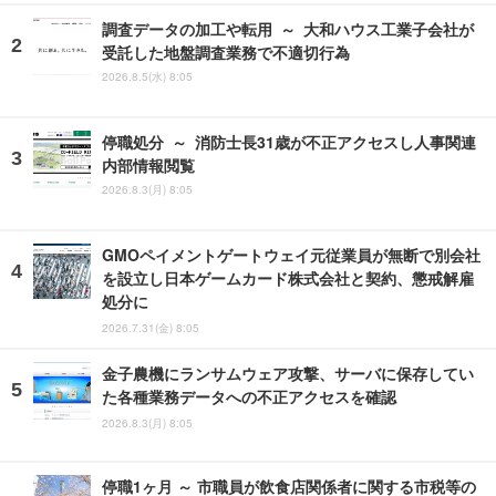
調査データの加工や転用 ～ 大和ハウス工業子会社が
受託した地盤調査業務で不適切行為
2026.8.5(水) 8:05
停職処分 ～ 消防士長31歳が不正アクセスし人事関連
内部情報閲覧
2026.8.3(月) 8:05
GMOペイメントゲートウェイ元従業員が無断で別会社
を設立し日本ゲームカード株式会社と契約、懲戒解雇
処分に
2026.7.31(金) 8:05
金子農機にランサムウェア攻撃、サーバに保存してい
た各種業務データへの不正アクセスを確認
2026.8.3(月) 8:05
停職1ヶ月 ～ 市職員が飲食店関係者に関する市税等の