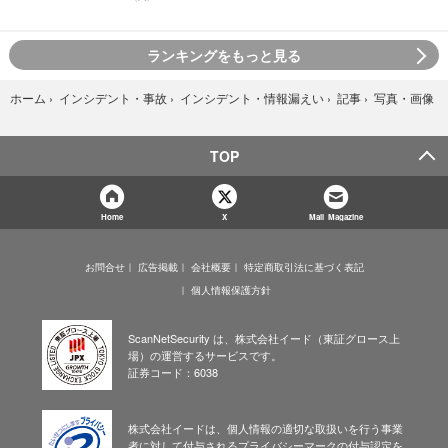
ランキングをもっと見る
写真・画像
ホーム
›
インシデント・事故
›
インシデント・情報漏えい
›
記事
›
TOP
Home
X
Mail Magazine
お問合せ
広告掲載
会社概要
特定商取引法に基づく表記
個人情報保護方針
ScanNetSecurity は、株式会社イード（東証グロース上
場）の運営するサービスです。
証券コード：6038
株式会社イードは、個人情報の適切な取扱いを行う事業
者に対して付与されるプライバシーマークの付与認定を