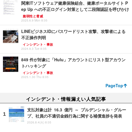
関東ITソフトウェア健康保険組合、健康ポータルサイト P
ep Up への不正ログイン対策として二段階認証を呼びかけ
脆弱性と脅威
2025.6.9 Mon 8:05
LINEビジネスIDにパスワードリスト攻撃、攻撃者による
不正操作判明
インシデント・事故
2024.9.3 Tue 8:05
849 件が対象に「Hulu」アカウントにリスト型アカウン
トハッキング
インシデント・事故
2025.1.30 Thu 8:05
PageTop
インシデント・情報漏えい人気記事
支払対象は計 16.3 億円 ～ プルデンシャル・グルー
プ、社員の不適切金銭行為に関する補償進捗を発表
2026.8.4(火) 8:05