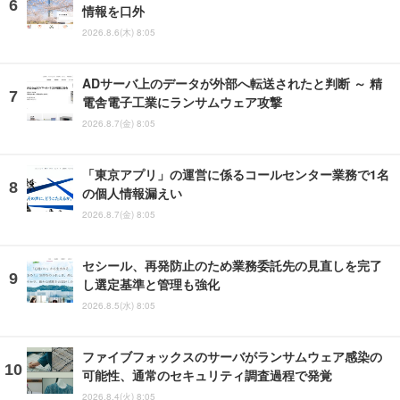
情報を口外
2026.8.6(木) 8:05
ADサーバ上のデータが外部へ転送されたと判断 ～ 精
電舎電子工業にランサムウェア攻撃
2026.8.7(金) 8:05
「東京アプリ」の運営に係るコールセンター業務で1名
の個人情報漏えい
2026.8.7(金) 8:05
セシール、再発防止のため業務委託先の見直しを完了
し選定基準と管理も強化
2026.8.5(水) 8:05
ファイブフォックスのサーバがランサムウェア感染の
可能性、通常のセキュリティ調査過程で発覚
2026.8.4(火) 8:05