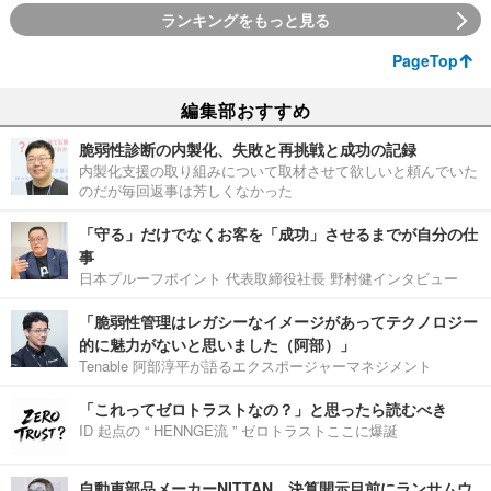
ランキングをもっと見る
PageTop
編集部おすすめ
脆弱性診断の内製化、失敗と再挑戦と成功の記録
内製化支援の取り組みについて取材させて欲しいと頼んでいた
のだが毎回返事は芳しくなかった
「守る」だけでなくお客を「成功」させるまでが自分の仕
事
日本プルーフポイント 代表取締役社長 野村健インタビュー
「脆弱性管理はレガシーなイメージがあってテクノロジー
的に魅力がないと思いました（阿部）」
Tenable 阿部淳平が語るエクスポージャーマネジメント
「これってゼロトラストなの？」と思ったら読むべき
ID 起点の “ HENNGE流 ” ゼロトラストここに爆誕
自動車部品メーカーNITTAN、決算開示目前にランサムウ