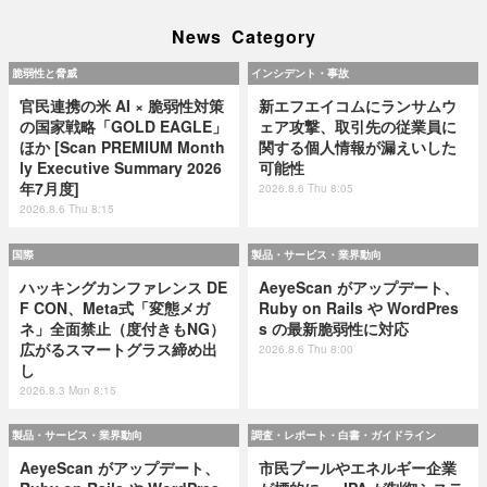
News Category
脆弱性と脅威
インシデント・事故
官民連携の米 AI × 脆弱性対策
新エフエイコムにランサムウ
の国家戦略「GOLD EAGLE」
ェア攻撃、取引先の従業員に
ほか [Scan PREMIUM Month
関する個人情報が漏えいした
ly Executive Summary 2026
可能性
年7月度]
2026.8.6 Thu 8:05
2026.8.6 Thu 8:15
国際
製品・サービス・業界動向
ハッキングカンファレンス DE
AeyeScan がアップデート、
F CON、Meta式「変態メガ
Ruby on Rails や WordPres
ネ」全面禁止（度付きもNG）
s の最新脆弱性に対応
広がるスマートグラス締め出
2026.8.6 Thu 8:00
し
2026.8.3 Mon 8:15
製品・サービス・業界動向
調査・レポート・白書・ガイドライン
AeyeScan がアップデート、
市民プールやエネルギー企業