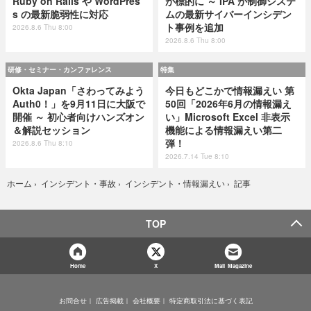
Ruby on Rails や WordPres
が標的に ～ IPA が制御システ
s の最新脆弱性に対応
ムの最新サイバーインシデン
ト事例を追加
2026.8.6 Thu 8:00
2026.8.6 Thu 8:00
研修・セミナー・カンファレンス
特集
Okta Japan「さわってみよう
今日もどこかで情報漏えい 第
Auth0！」を9月11日に大阪で
50回「2026年6月の情報漏え
開催 ～ 初心者向けハンズオン
い」Microsoft Excel 非表示
＆解説セッション
機能による情報漏えい第二
弾！
2026.8.6 Thu 8:10
2026.7.14 Tue 8:10
記事
ホーム
›
インシデント・事故
›
インシデント・情報漏えい
›
TOP
Home
X
Mail Magazine
お問合せ
広告掲載
会社概要
特定商取引法に基づく表記