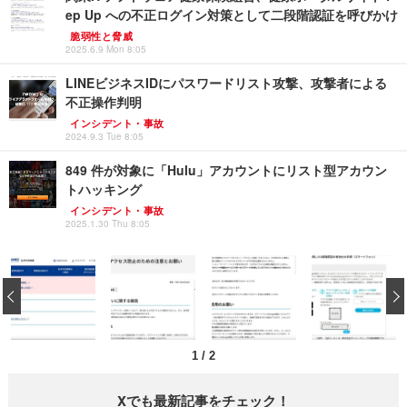
ep Up への不正ログイン対策として二段階認証を呼びかけ
脆弱性と脅威
2025.6.9 Mon 8:05
LINEビジネスIDにパスワードリスト攻撃、攻撃者による
不正操作判明
インシデント・事故
2024.9.3 Tue 8:05
849 件が対象に「Hulu」アカウントにリスト型アカウン
トハッキング
インシデント・事故
2025.1.30 Thu 8:05
‹
1
/
2
Xでも最新記事をチェック！