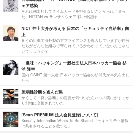
ェア感染
それは朝出社してタイムカードを押せないことからはじまっ
た。NITTAN vs ランサムウェア 戦い全記録
NICT 井上大介が考える 日本の「セキュリティ自給率」向
上
多くの組織で海外製のアプライアンスを導入していますが自分
たちがどんな仕組みで守られているかわかっていないんじゃな
いでしょうか？
「趣味：ハッキング」一般社団法人日本ハッカー協会 杉
浦 隆幸
国内 OSINT 第一人者 日本ハッカー協会の杉浦氏が本気を出し
たら
脆弱性診断を盗んだ男
かくして「良い診断」の定義が気づいたらいつの間にかすっか
り別物に交換されていた
[Scan PREMIUM 法人会員登録について]
Security Information Wants To Be Shared.「セキュリティ情報
は共有されることを欲する」