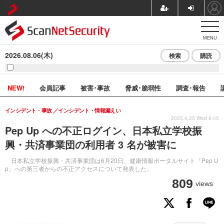
MENU
2026.08.06(木)
検索
購読
NEW!
会員記事
被害･事故
脅威･脆弱性
調査･報告
インシデント・事故
インシデント・情報漏えい
2025.6.25 Wed 8:05
Pep Up への不正ログイン、日本私立学校振
興・共済事業団の利用者 3 名が被害に
日本私立学校振興・共済事業団は6月20日、健康情報ポータルサイト「Pep U
p」への第三者からの不正アクセスについて発表した。
809
views