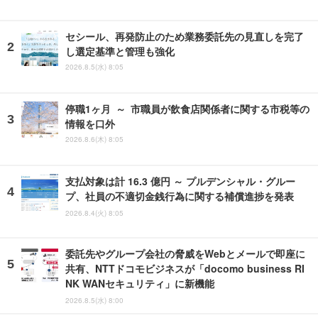
セシール、再発防止のため業務委託先の見直しを完了
し選定基準と管理も強化
2026.8.5(水) 8:05
停職1ヶ月 ～ 市職員が飲食店関係者に関する市税等の
情報を口外
2026.8.6(木) 8:05
支払対象は計 16.3 億円 ～ プルデンシャル・グルー
プ、社員の不適切金銭行為に関する補償進捗を発表
2026.8.4(火) 8:05
委託先やグループ会社の脅威をWebとメールで即座に
共有、NTTドコモビジネスが「docomo business RI
NK WANセキュリティ」に新機能
2026.8.5(水) 8:00