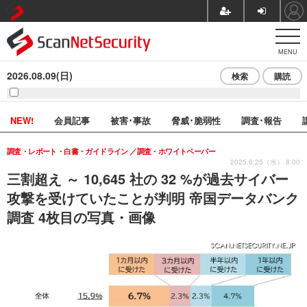
MENU
2026.08.09(日)
検索
購読
NEW!
会員記事
被害･事故
脅威･脆弱性
調査･報告
調査・レポート・白書・ガイドライン
調査・ホワイトペーパー
2025.6.25（水） 8:00
三割超え ～ 10,645 社の 32 %が過去サイバー
攻撃を受けていたことが判明 帝国データバンク
調査 4枚目の写真・画像