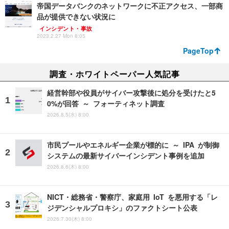
帝国データバンクのネットワークに不正アクセス、一部商
品が提供できない状況に
インシデント・事故
2023.2.27 Mon 8:05
PageTop
調査・ホワイトペーパー人気記事
経営幹部や役員がサイバー攻撃後に処分を受けたと5
0%が回答 ～ フォーティネット調査
2026.8.5(水) 8:00
市民プールやエネルギー企業が標的に ～ IPA が制御
システムの最新サイバーインシデント事例を追加
2026.8.6(木) 8:00
NICT・総務省・警察庁、家庭用 IoT を悪用する「レ
ジデンシャルプロキシ」のファクトシート公表
2026.7.30(木) 8:00