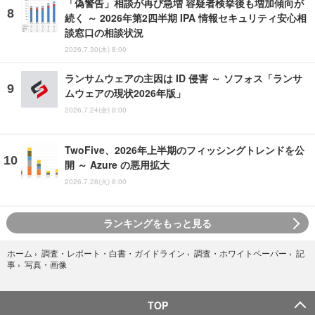
「偽警告」相談が再び急増 容疑者検挙後も増加傾向が
続く ～ 2026年第2四半期 IPA 情報セキュリティ安心相
談窓口の相談状況
2026.7.30(木) 8:00
ランサムウェアの主因は ID 侵害 ～ ソフォス「ランサ
ムウェアの現状2026年版」
2026.7.24(金) 8:00
TwoFive、2026年上半期のフィッシングトレンドを公
開 ～ Azure の悪用拡大
2026.7.28(火) 8:00
ランキングをもっと見る
ホーム
›
調査・レポート・白書・ガイドライン
›
調査・ホワイトペーパー
›
記
写真・画像
事
›
TOP