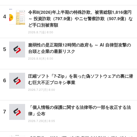
令和8(2026)年上半期の特殊詐欺、被害総額1,816億円
～ 投資詐欺（797.9億）やニセ警察詐欺（507.9億）な
ど手口別被害額
2026.8.7(金) 8:00
脆弱性の是正期限12時間の政府も ～ AI 自律型攻撃の
台頭と企業の最新リスク
2026.8.6(木) 8:00
圧縮ソフト「7-Zip」を装った偽ソフトウェアの裏に潜
む巨大不正プロキシ事業
2026.7.27(月) 8:00
「個人情報の保護に関する法律等の一部を改正する法
律」公布
2026.7.29(水) 8:05