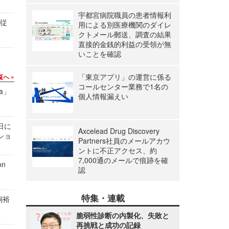
宇都宮病院職員の患者情報利
の従
用による別医療機関のダイレ
クトメール郵送、調査の結果
直接的金銭的利益の受領が無
いことを確認
「東京アプリ」の運営に係る
覧へ
コールセンター業務で1名の
a」
個人情報漏えい
1日に
Axcelead Drug Discovery
ショ
Partners社員のメールアカウ
ントに不正アクセス、約
7,000通のメールで痕跡を確
n
認
特集・連載
飼裕
脆弱性診断の内製化、失敗と
再挑戦と成功の記録