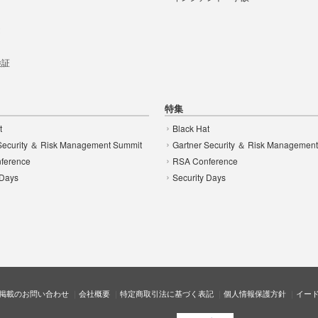
t
 検証
特集
t
Black Hat
Security ＆ Risk Management Summit
Gartner Security ＆ Risk Managemen
ference
RSA Conference
 Days
Security Days
掲載のお問い合わせ
会社概要
特定商取引法に基づく表記
個人情報保護方針
イー