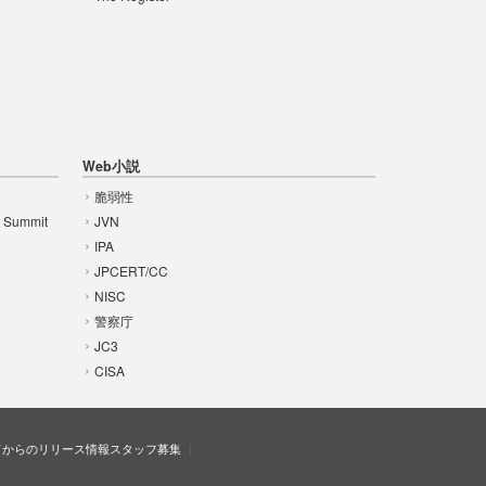
Web小説
脆弱性
t Summit
JVN
IPA
JPCERT/CC
NISC
警察庁
JC3
CISA
ドからのリリース情報
スタッフ募集