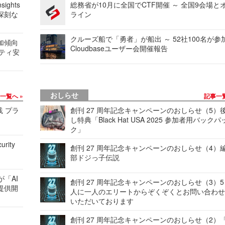
ights
総務省が10月に全国でCTF開催 ～ 全国9会場と
深刻な
ライン
クルーズ船で「勇者」が船出 ～ 52社100名が参
加傾向
Cloudbaseユーザー会開催報告
リティ安
おしらせ
事一覧へ
記事一
践 プラ
創刊 27 周年記念キャンペーンのおしらせ（5）
し特典「Black Hat USA 2025 参加者用バックパ
ク」
urity
創刊 27 周年記念キャンペーンのおしらせ（4）
部ドジっ子伝説
が「AI
創刊 27 周年記念キャンペーンのおしらせ（3）5
提供開
人に一人のエリートからぞくぞくとお問い合わ
いただいております
創刊 27 周年記念キャンペーンのおしらせ（2）「