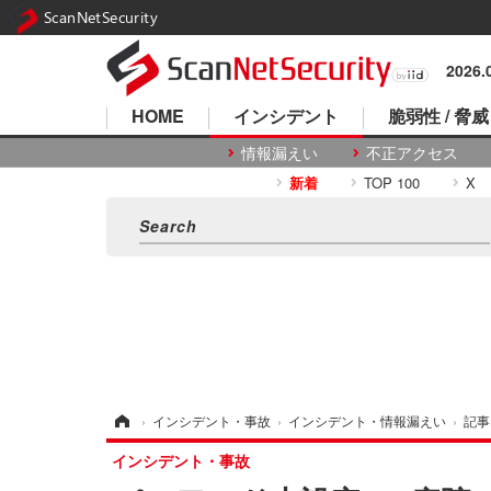
ScanNetSecurity
2026
HOME
インシデント
脆弱性 / 脅威
情報漏えい
不正アクセス
新着
TOP 100
X
ホーム
›
インシデント・事故
›
インシデント・情報漏えい
›
記事
インシデント・事故