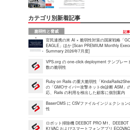
カテゴリ別新着記事
脆弱性と脅威
記
官民連携の米 AI × 脆弱性対策の国家戦略「GO
EAGLE」ほか [Scan PREMIUM Monthly Execu
Summary 2026年7月度]
VPS.org の one-click deployment テンプ
数の脆弱性
Ruby on Rails の重大脆弱性「KindaRails2Sh
の「GMOサイバー攻撃ネットde診断 ASM」
応、Rails の利用を検出した顧客に個別案内
BaserCMS に CSVファイルインジェクショ
性
ロボット掃除機 DEEBOT PRO M1、DEEBOT
K1VAC およびスマートフォンアプリ ECOVAC