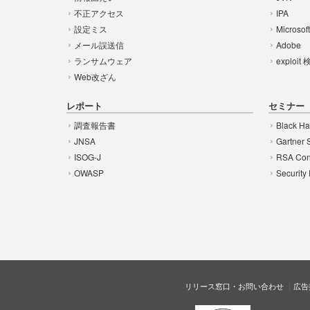
不正アクセス
IPA
設定ミス
Microsof
メール誤送信
Adobe
ランサムウェア
exploit
Web改ざん
レポート
セミナー
調査報告書
Black Ha
JNSA
Gartner 
ISOG-J
RSA Con
OWASP
Security
リリース窓口・お問い合わせ
広告