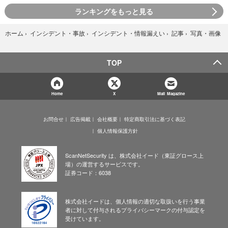
ランキングをもっと見る
写真・画像
ホーム
›
インシデント・事故
›
インシデント・情報漏えい
›
記事
›
TOP
Home
X
Mail Magazine
お問合せ
広告掲載
会社概要
特定商取引法に基づく表記
個人情報保護方針
ScanNetSecurity は、株式会社イード（東証グロース上
場）の運営するサービスです。
証券コード：6038
株式会社イードは、個人情報の適切な取扱いを行う事業
者に対して付与されるプライバシーマークの付与認定を
受けています。