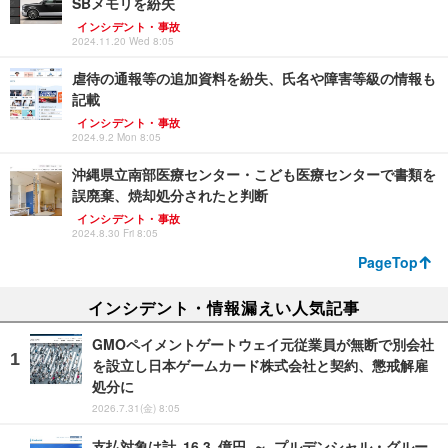
SBメモリを紛失
インシデント・事故
2024.11.20 Wed 8:05
虐待の通報等の追加資料を紛失、氏名や障害等級の情報も
記載
インシデント・事故
2024.9.2 Mon 8:05
沖縄県立南部医療センター・こども医療センターで書類を
誤廃棄、焼却処分されたと判断
インシデント・事故
2024.8.30 Fri 8:05
PageTop
インシデント・情報漏えい人気記事
GMOペイメントゲートウェイ元従業員が無断で別会社
を設立し日本ゲームカード株式会社と契約、懲戒解雇
処分に
2026.7.31(金) 8:05
支払対象は計 16.3 億円 ～ プルデンシャル・グルー