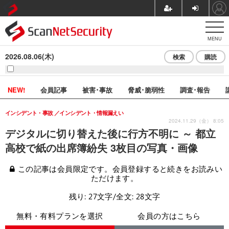
MENU
2026.08.06(木)
検索
購読
NEW!
会員記事
被害･事故
脅威･脆弱性
調査･報告
インシデント・事故
インシデント・情報漏えい
2024.11.29（金） 8:05
デジタルに切り替えた後に行方不明に ～ 都立
高校で紙の出席簿紛失 3枚目の写真・画像
この記事は会員限定です。会員登録すると続きをお読みい
ただけます。
残り: 27文字/全文: 28文字
無料・有料プランを選択
会員の方はこちら