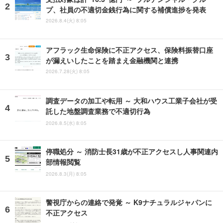
プ、社員の不適切金銭行為に関する補償進捗を発表
2026.8.4(火) 8:05
アフラック生命保険に不正アクセス、保険料振替口座
が漏えいしたことを踏まえ金融機関と連携
2026.7.28(火) 8:05
調査データの加工や転用 ～ 大和ハウス工業子会社が受
託した地盤調査業務で不適切行為
2026.8.5(水) 8:05
停職処分 ～ 消防士長31歳が不正アクセスし人事関連内
部情報閲覧
2026.8.3(月) 8:05
警視庁からの連絡で発覚 ～ K9ナチュラルジャパンに
不正アクセス