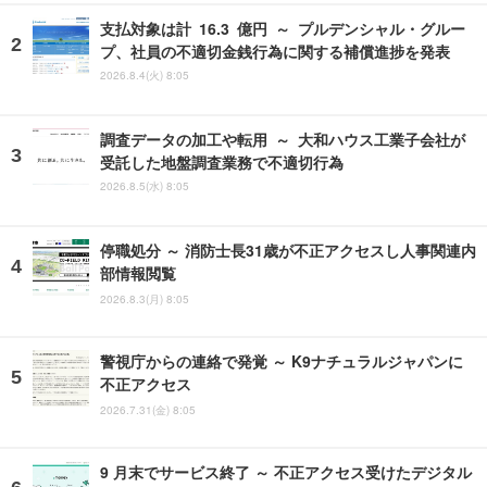
支払対象は計 16.3 億円 ～ プルデンシャル・グルー
プ、社員の不適切金銭行為に関する補償進捗を発表
2026.8.4(火) 8:05
調査データの加工や転用 ～ 大和ハウス工業子会社が
受託した地盤調査業務で不適切行為
2026.8.5(水) 8:05
停職処分 ～ 消防士長31歳が不正アクセスし人事関連内
部情報閲覧
2026.8.3(月) 8:05
警視庁からの連絡で発覚 ～ K9ナチュラルジャパンに
不正アクセス
2026.7.31(金) 8:05
9 月末でサービス終了 ～ 不正アクセス受けたデジタル