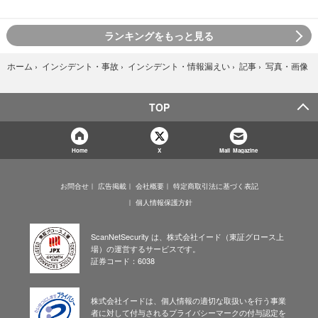
ランキングをもっと見る
写真・画像
ホーム
›
インシデント・事故
›
インシデント・情報漏えい
›
記事
›
TOP
Home
X
Mail Magazine
お問合せ
広告掲載
会社概要
特定商取引法に基づく表記
個人情報保護方針
ScanNetSecurity は、株式会社イード（東証グロース上
場）の運営するサービスです。
証券コード：6038
株式会社イードは、個人情報の適切な取扱いを行う事業
者に対して付与されるプライバシーマークの付与認定を