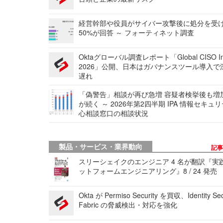
経営幹部や役員がサイバー攻撃後に処分を受
50%が回答 ～ フォーティネット調査
Oktaグローバル調査レポート「Global CISO Ins
2026」公開、日本はガバナンスツール導入で
遅れ
「偽警告」相談が再び急増 容疑者検挙後も増
が続く ～ 2026年第2四半期 IPA 情報セキュ
心相談窓口の相談状況
製品・サービス・業界動向
記
スリーシェイクのエンジニア 4 名が翻訳『実
ットフォームエンジニアリング』8 / 24 発売
Okta が Permiso Security を買収、Identity Sec
Fabric の脅威検出・対応を強化