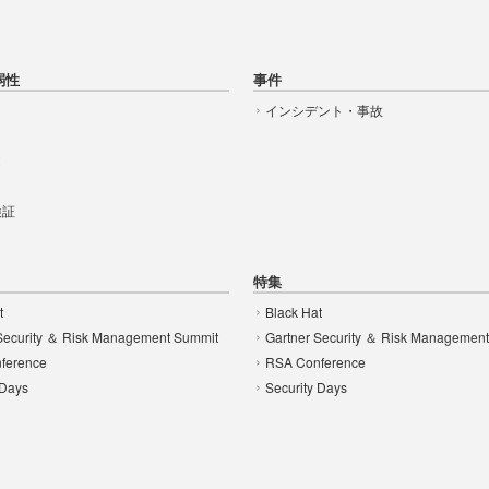
弱性
事件
インシデント・事故
t
 検証
特集
t
Black Hat
Security ＆ Risk Management Summit
Gartner Security ＆ Risk Managemen
ference
RSA Conference
 Days
Security Days