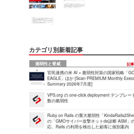
カテゴリ別新着記事
脆弱性と脅威
記
官民連携の米 AI × 脆弱性対策の国家戦略「GO
EAGLE」ほか [Scan PREMIUM Monthly Execu
Summary 2026年7月度]
VPS.org の one-click deployment テンプ
数の脆弱性
Ruby on Rails の重大脆弱性「KindaRails2Sh
の「GMOサイバー攻撃ネットde診断 ASM」
応、Rails の利用を検出した顧客に個別案内