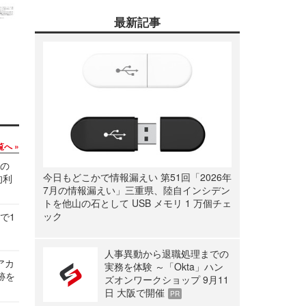
最新記事
覧へ
関の
今日もどこかで情報漏えい 第51回「2026年
的利
7月の情報漏えい」三重県、陸自インシデン
トを他山の石として USB メモリ 1 万個チェ
ック
で1
人事異動から退職処理までの
ルアカ
実務を体験 ～「Okta」ハン
跡を
ズオンワークショップ 9月11
日 大阪で開催
PR