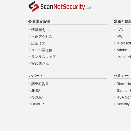
会員限定記事
脅威と脆
情報漏えい
JVN
不正アクセス
IPA
設定ミス
Microsof
メール誤送信
Adobe
ランサムウェア
exploit
Web改ざん
レポート
セミナー
調査報告書
Black Ha
JNSA
Gartner 
ISOG-J
RSA Con
OWASP
Security