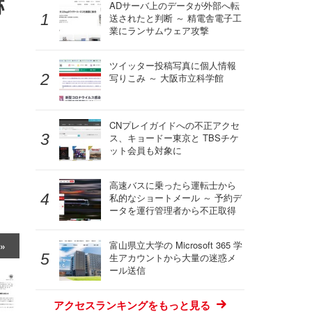
跡
ADサーバ上のデータが外部へ転
送されたと判断 ～ 精電舎電子工
業にランサムウェア攻撃
ツイッター投稿写真に個人情報
写りこみ ～ 大阪市立科学館
CNプレイガイドへの不正アクセ
ス、キョードー東京と TBSチケ
ット会員も対象に
高速バスに乗ったら運転士から
私的なショートメール ～ 予約デ
ータを運行管理者から不正取得
富山県立大学の Microsoft 365 学
生アカウントから大量の迷惑メ
ール送信
アクセスランキングをもっと見る