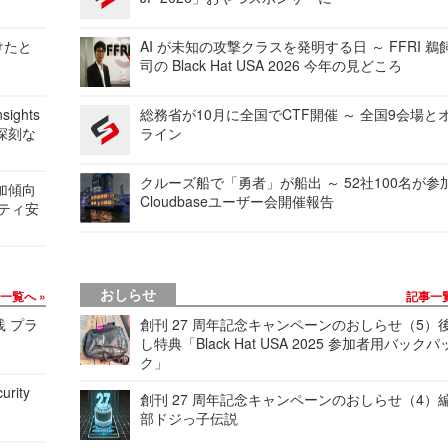
けたと
AI が未知の攻撃クラスを発明する日 ～ FFRI 鵜
司の Black Hat USA 2026 今年の見どころ
ights
総務省が10月に全国でCTF開催 ～ 全国9会場と
深刻な
ライン
クルーズ船で「勇者」が船出 ～ 52社100名が参
加傾向
Cloudbaseユーザー会開催報告
リティ安
おしらせ
事一覧へ
記事一
践 プラ
創刊 27 周年記念キャンペーンのおしらせ（5）
し特典「Black Hat USA 2025 参加者用バックパ
ク」
urity
創刊 27 周年記念キャンペーンのおしらせ（4）
部ドジっ子伝説