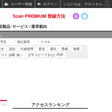
ユーザー登録
ログイン
こんにちは、ゲストさん
Scan PREMIUM 登録方法
 新製品･サービス / 業界動向
ん
予定
表記基準
スマホ
稼ぎ
訴訟
行政指導
更迭
退任
懲戒
逮捕
テスト 診断 違い
文字コピーできないPDF
アクセスランキング
u 8:05