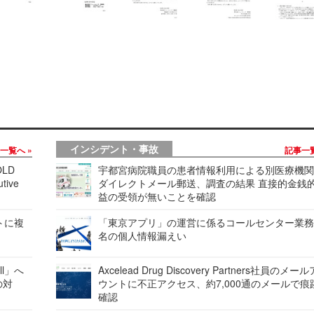
インシデント・事故
事一覧へ
記事一
LD
宇都宮病院職員の患者情報利用による別医療機
tive
ダイレクトメール郵送、調査の結果 直接的金銭
益の受領が無いことを確認
レートに複
「東京アプリ」の運営に係るコールセンター業務
名の個人情報漏えい
ell」へ
Axcelead Drug Discovery Partners社員のメー
の対
ウントに不正アクセス、約7,000通のメールで痕
確認