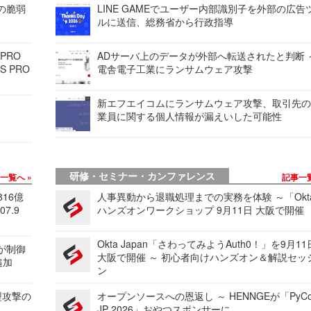
ンの脆弱
LINE GAMEでユーザー内部識別子を外部の広告
ルに送信、総務省から行政指導
 PRO
ADサーバ上のデータが外部へ転送されたと判断 
S PRO
電舎電子工業にランサムウェア攻撃
新エフエイコムにランサムウェア攻撃、取引先
業員に関する個人情報が漏えいした可能性
研修・セミナー・カンファレンス
事一覧へ
記事一
816億
人事異動から退職処理までの実務を体験 ～「Okt
7.9
ハンズオンワークショップ 9月11日 大阪で開催
Okta Japan「さわってみようAuth0！」を9月1
 が制御
大阪で開催 ～ 初心者向けハンズオン＆解説セッ
追加
ン
型攻撃の
オープンソースへの恩返し ～ HENNGEが「PyCo
JP 2026」おやつスポンサーに