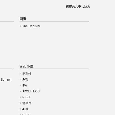
購読のお申し込み
国際
The Register
Web小説
脆弱性
t Summit
JVN
IPA
JPCERT/CC
NISC
警察庁
JC3
CISA