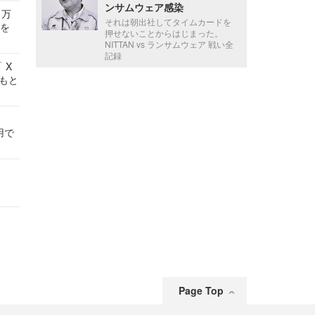
ンサムウェア感染
 万
それは朝出社してタイムカードを
せを
押せないことからはじまった。
NITTAN vs ランサムウェア 戦い全
記録
 X
かもと
件
用で
Page Top