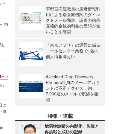
ツー
宇都宮病院職員の患者情報利
用による別医療機関のダイレ
クトメール郵送、調査の結果
～ 精
直接的金銭的利益の受領が無
いことを確認
の従
「東京アプリ」の運営に係る
コールセンター業務で1名の
個人情報漏えい
Axcelead Drug Discovery
覧へ
Partners社員のメールアカウ
a」
ントに不正アクセス、約
7,000通のメールで痕跡を確
認
1日に
ショ
特集・連載
脆弱性診断の内製化、失敗と
n
再挑戦と成功の記録