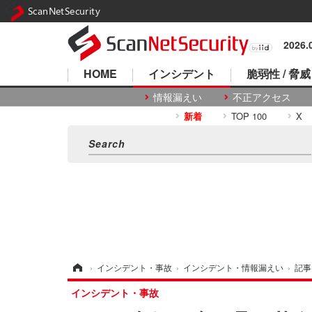
ScanNetSecurity
2026
HOME
インシデント
脆弱性 / 脅威
情報漏えい
不正アクセス
新着
TOP 100
X
ホーム
›
インシデント・事故
›
インシデント・情報漏えい
›
記事
インシデント・事故