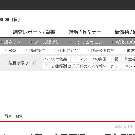
.08.09（日）
調査レポート / 白書
講演 / セミナー
新技術 /
設定ミス
メール誤送信
ランサムウェア
Web改ざ
RSS
情報提供
訂正 お詫び
情報公開原則
取材
ハッカー協会
"エンジニアの楽園"
愛
賞金
注目検索ワード
「この脆弱性は〇〇社の△△が報告した」
ペン
›
写真・画像
2024.4.18 Th