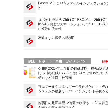
BaserCMS に CSVファイルインジェクショ
性
ロボット掃除機 DEEBOT PRO M1、DEEBOT
K1VAC およびスマートフォンアプリ ECOVAC
に複数の脆弱性
SGLang に複数の脆弱性
調査・レポート・白書・ガイドライン
記
令和8(2026)年上半期の特殊詐欺、被害総額1,
円 ～ 投資詐欺（797.9億）やニセ警察詐欺（50
億）など手口別被害額
市民プールやエネルギー企業が標的に ～ IPA
システムの最新サイバーインシデント事例を
脆弱性の是正期限12時間の政府も ～ AI 自律
台頭と企業の最新リスク