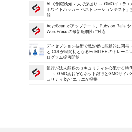
AI で網羅検知 × 人で深掘り ～ GMOイエラエ
ホワイトハッカー ペネトレーションテスト」
始
AeyeScan がアップデート、Ruby on Rails や
WordPress の最新脆弱性に対応
ディセプション技術で敵対者に能動的に関与 ～
と CDI が民間初となる米 MITRE のトレーニ
ログラム提供開始
銀行が法人顧客のセキュリティを心配する時
～ ～ GMOあおぞらネット銀行とGMOサイ
ュリティ byイエラエが提携