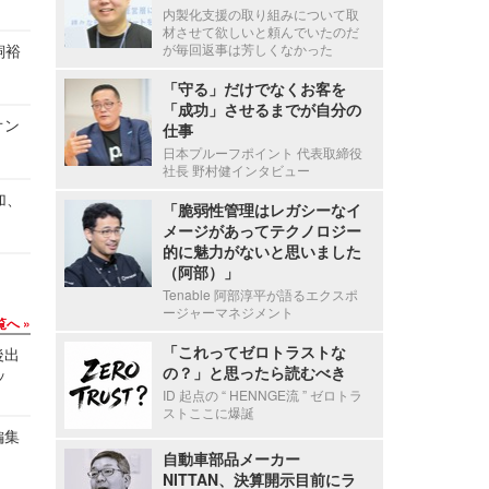
内製化支援の取り組みについて取
材させて欲しいと頼んでいたのだ
が毎回返事は芳しくなかった
飼裕
「守る」だけでなくお客を
「成功」させるまでが自分の
オン
仕事
日本プルーフポイント 代表取締役
社長 野村健インタビュー
加、
「脆弱性管理はレガシーなイ
メージがあってテクノロジー
的に魅力がないと思いました
（阿部）」
Tenable 阿部淳平が語るエクスポ
ージャーマネジメント
覧へ
「これってゼロトラストな
後出
の？」と思ったら読むべき
ッ
ID 起点の “ HENNGE流 ” ゼロトラ
ストここに爆誕
編集
自動車部品メーカー
NITTAN、決算開示目前にラ