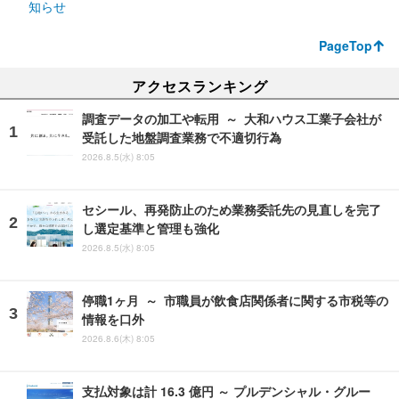
知らせ
PageTop
アクセスランキング
調査データの加工や転用 ～ 大和ハウス工業子会社が
受託した地盤調査業務で不適切行為
2026.8.5(水) 8:05
セシール、再発防止のため業務委託先の見直しを完了
し選定基準と管理も強化
2026.8.5(水) 8:05
停職1ヶ月 ～ 市職員が飲食店関係者に関する市税等の
情報を口外
2026.8.6(木) 8:05
支払対象は計 16.3 億円 ～ プルデンシャル・グルー