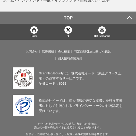
ホーム
›
インシデント・事故
›
インシデント・情報漏えい
›
TOP
Home
X
Mail Magazine
お問合せ
広告掲載
会社概要
特定商取引法に基づく表記
個人情報保護方針
ScanNetSecurity は、株式会社イード（東証グロース上
場）の運営するサービスです。
証券コード：6038
株式会社イードは、個人情報の適切な取扱いを行う事業
者に対して付与されるプライバシーマークの付与認定を
受けています。
紹介した商品/サービスを購入、契約した場合に、
売上の一部が弊社サイトに還元されることがあります。
当サイトに掲載の記事・見出し・写真・画像の無断転載を禁じます。