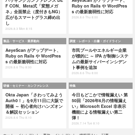
F CON、Meta式「変態メガ
Ruby on Rails や WordPres
ネ」全面禁止（度付きもNG）
s の最新脆弱性に対応
広がるスマートグラス締め出
2026.8.6 Thu 8:00
し
2026.8.3 Mon 8:15
製品・サービス・業界動向
調査・レポート・白書・ガイドライン
AeyeScan がアップデート、
市民プールやエネルギー企業
Ruby on Rails や WordPres
が標的に ～ IPA が制御システ
s の最新脆弱性に対応
ムの最新サイバーインシデン
ト事例を追加
2026.8.6 Thu 8:00
2026.8.6 Thu 8:00
研修・セミナー・カンファレンス
特集
Okta Japan「さわってみよう
今日もどこかで情報漏えい 第
Auth0！」を9月11日に大阪で
50回「2026年6月の情報漏え
開催 ～ 初心者向けハンズオン
い」Microsoft Excel 非表示
＆解説セッション
機能による情報漏えい第二
弾！
2026.8.6 Thu 8:10
2026.7.14 Tue 8:10
記事