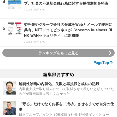
プ、社員の不適切金銭行為に関する補償進捗を発表
2026.8.4(火) 8:05
委託先やグループ会社の脅威をWebとメールで即座に
共有、NTTドコモビジネスが「docomo business RI
NK WANセキュリティ」に新機能
2026.8.5(水) 8:00
ランキングをもっと見る
PageTop
編集部おすすめ
脆弱性診断の内製化、失敗と再挑戦と成功の記録
内製化支援の取り組みについて取材させて欲しいと頼んでいた
のだが毎回返事は芳しくなかった
「守る」だけでなくお客を「成功」させるまでが自分の仕
事
日本プルーフポイント 代表取締役社長 野村健インタビュー