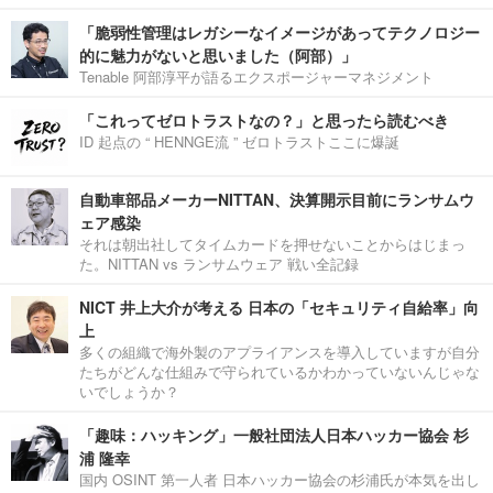
「脆弱性管理はレガシーなイメージがあってテクノロジー
的に魅力がないと思いました（阿部）」
Tenable 阿部淳平が語るエクスポージャーマネジメント
「これってゼロトラストなの？」と思ったら読むべき
ID 起点の “ HENNGE流 ” ゼロトラストここに爆誕
自動車部品メーカーNITTAN、決算開示目前にランサムウ
ェア感染
それは朝出社してタイムカードを押せないことからはじまっ
た。NITTAN vs ランサムウェア 戦い全記録
NICT 井上大介が考える 日本の「セキュリティ自給率」向
上
多くの組織で海外製のアプライアンスを導入していますが自分
たちがどんな仕組みで守られているかわかっていないんじゃな
いでしょうか？
「趣味：ハッキング」一般社団法人日本ハッカー協会 杉
浦 隆幸
国内 OSINT 第一人者 日本ハッカー協会の杉浦氏が本気を出し