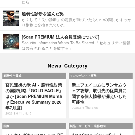
たら
脆弱性診断を盗んだ男
かくして「良い診断」の定義が気づいたらいつの間にかすっか
り別物に交換されていた
[Scan PREMIUM 法人会員登録について]
Security Information Wants To Be Shared.「セキュリティ情報
は共有されることを欲する」
News Category
脆弱性と脅威
インシデント・事故
官民連携の米 AI × 脆弱性対策
新エフエイコムにランサムウ
の国家戦略「GOLD EAGLE」
ェア攻撃、取引先の従業員に
ほか [Scan PREMIUM Month
関する個人情報が漏えいした
ly Executive Summary 2026
可能性
年7月度]
2026.8.6 Thu 8:05
2026.8.6 Thu 8:15
国際
製品・サービス・業界動向
ハッキングカンファレンス DE
AeyeScan がアップデート、