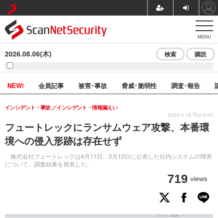
MENU
2026.08.06(木)
検索
購読
NEW!
会員記事
被害･事故
脅威･脆弱性
調査･報告
インシデント・事故
インシデント・情報漏えい
2024.4.18 Thu 8:05
フュートレックにランサムウェア攻撃、本番環
境への侵入形跡は存在せず
株式会社フュートレックは4月11日、3月12日に公表した社内システムの障害
について、調査結果を発表した。
719
views