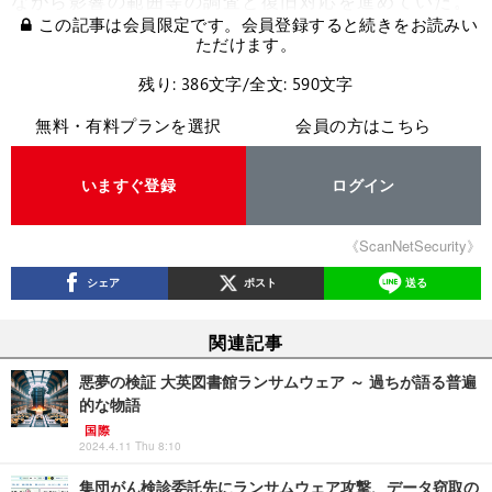
ながら影響の範囲等の調査と復旧対応を進めていた。
この記事は会員限定です。会員登録すると続きをお読みい
ただけます。
残り: 386文字/全文: 590文字
無料・有料プランを選択
会員の方はこちら
いますぐ登録
ログイン
《ScanNetSecurity》
シェア
ポスト
送る
関連記事
悪夢の検証 大英図書館ランサムウェア ～ 過ちが語る普遍
的な物語
国際
2024.4.11 Thu 8:10
集団がん検診委託先にランサムウェア攻撃、データ窃取の