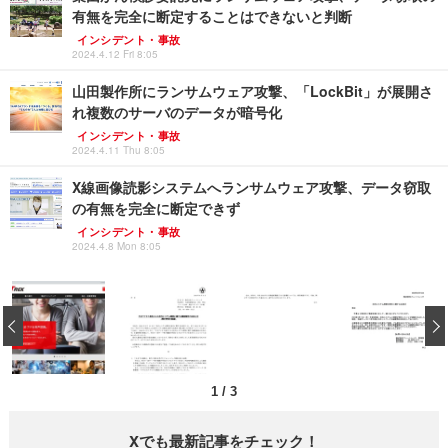
有無を完全に断定することはできないと判断
インシデント・事故
2024.4.12 Fri 8:05
山田製作所にランサムウェア攻撃、「LockBit」が展開さ
れ複数のサーバのデータが暗号化
インシデント・事故
2024.4.11 Thu 8:05
X線画像読影システムへランサムウェア攻撃、データ窃取
の有無を完全に断定できず
インシデント・事故
2024.4.8 Mon 8:05
‹
1
/
3
Xでも最新記事をチェック！