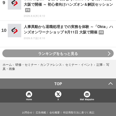
大阪で開催 ～ 初心者向けハンズオン＆解説セッション
PR
2026.8.6(木) 8:10
人事異動から退職処理までの実務を体験 ～「Okta」ハ
ンズオンワークショップ 9月11日 大阪で開催
PR
2026.8.7(金) 8:10
ランキングをもっと見る
写
ホーム
›
研修・セミナー・カンファレンス
›
セミナー・イベント
›
記事
›
真・画像
TOP
Home
X
Mail Magazine
お問合せ
広告掲載
会社概要
特定商取引法に基づく表記