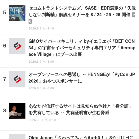
セコムトラストシステムズ、SASE・EDR選定の「失敗
しない判断軸」解説セミナーを 8 / 24・25・26 開催
P
R
2026.8.3(月) 8:10
GMOサイバーセキュリティ byイエラエが「DEF CON
34」の宇宙サイバーセキュリティ専門エリア「Aerosp
ace Village」にブース出展
2026.8.5(水) 8:00
オープンソースへの恩返し ～ HENNGEが「PyCon JP
2026」おやつスポンサーに
2026.8.6(木) 8:00
あなたが信頼するサイトは見知らぬ他社と「身分証」
を共有している ～ 共有証明書が生む脅威
2026.7.31(金) 8:10
Okta Japan「さわってみようAuth0！」を9月11日に