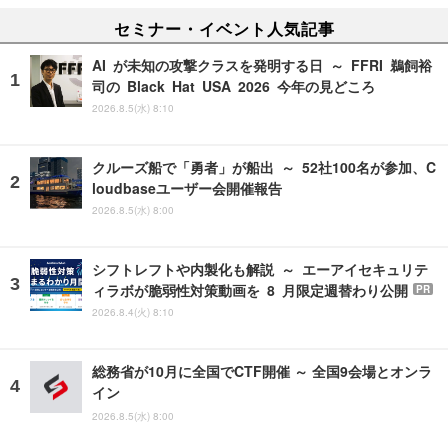
セミナー・イベント人気記事
AI が未知の攻撃クラスを発明する日 ～ FFRI 鵜飼裕
司の Black Hat USA 2026 今年の見どころ
2026.8.5(水) 8:10
クルーズ船で「勇者」が船出 ～ 52社100名が参加、C
loudbaseユーザー会開催報告
2026.8.5(水) 8:00
シフトレフトや内製化も解説 ～ エーアイセキュリテ
ィラボが脆弱性対策動画を 8 月限定週替わり公開
PR
2026.8.4(火) 8:10
総務省が10月に全国でCTF開催 ～ 全国9会場とオンラ
イン
2026.8.5(水) 8:00