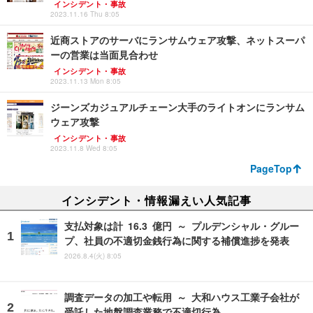
インシデント・事故
2023.11.16 Thu 8:05
近商ストアのサーバにランサムウェア攻撃、ネットスーパ
ーの営業は当面見合わせ
インシデント・事故
2023.11.13 Mon 8:05
ジーンズカジュアルチェーン大手のライトオンにランサム
ウェア攻撃
インシデント・事故
2023.11.8 Wed 8:05
PageTop
インシデント・情報漏えい人気記事
支払対象は計 16.3 億円 ～ プルデンシャル・グルー
プ、社員の不適切金銭行為に関する補償進捗を発表
2026.8.4(火) 8:05
調査データの加工や転用 ～ 大和ハウス工業子会社が
受託した地盤調査業務で不適切行為