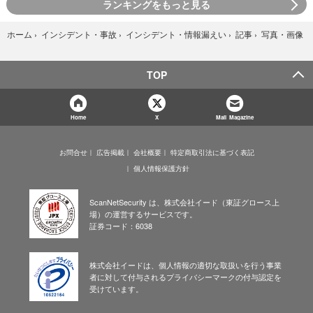
ランキングをもっと見る
写真・画像
ホーム
›
インシデント・事故
›
インシデント・情報漏えい
›
記事
›
TOP
Home
X
Mail Magazine
お問合せ
広告掲載
会社概要
特定商取引法に基づく表記
個人情報保護方針
ScanNetSecurity は、株式会社イード（東証グロース上
場）の運営するサービスです。
証券コード：6038
株式会社イードは、個人情報の適切な取扱いを行う事業
者に対して付与されるプライバシーマークの付与認定を
受けています。