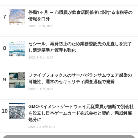
停職1ヶ月 ～ 市職員が飲食店関係者に関する市税等の
情報を口外
2026.8.6(木) 8:05
セシール、再発防止のため業務委託先の見直しを完了
し選定基準と管理も強化
2026.8.5(水) 8:05
ファイブフォックスのサーバがランサムウェア感染の
可能性、通常のセキュリティ調査過程で発覚
2026.8.4(火) 8:05
GMOペイメントゲートウェイ元従業員が無断で別会社
を設立し日本ゲームカード株式会社と契約、懲戒解雇
処分に
2026.7.31(金) 8:05