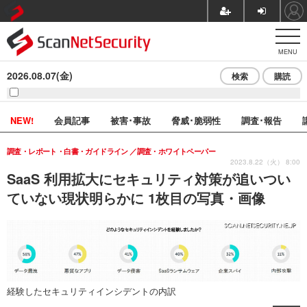
MENU
2026.08.07(金)
検索
購読
NEW!
会員記事
被害･事故
脅威･脆弱性
調査･報告
調査・レポート・白書・ガイドライン
調査・ホワイトペーパー
2023.8.22（火） 8:00
SaaS 利用拡大にセキュリティ対策が追いつい
ていない現状明らかに 1枚目の写真・画像
経験したセキュリティインシデントの内訳