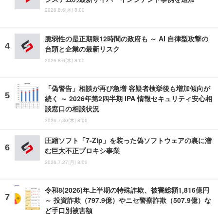
2026.8.6(木) 8:00
脆弱性の是正期限12時間の政府も ～ AI 自律型攻撃の
台頭と企業の最新リスク
2026.8.6(木) 8:00
「偽警告」相談が再び急増 容疑者検挙後も増加傾向が
続く ～ 2026年第2四半期 IPA 情報セキュリティ安心相
談窓口の相談状況
2026.7.30(木) 8:00
圧縮ソフト「7-Zip」を装った偽ソフトウェアの裏に潜
む巨大不正プロキシ事業
2026.7.27(月) 8:00
令和8(2026)年上半期の特殊詐欺、被害総額1,816億円
～ 投資詐欺（797.9億）やニセ警察詐欺（507.9億）な
ど手口別被害額