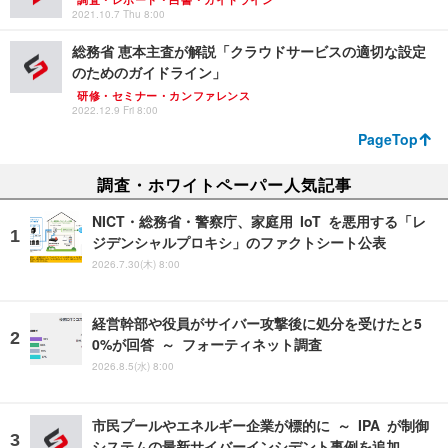
2021.10.7 Thu 8:00
総務省 恵本主査が解説「クラウドサービスの適切な設定
のためのガイドライン」
研修・セミナー・カンファレンス
2022.12.9 Fri 8:00
PageTop
調査・ホワイトペーパー人気記事
NICT・総務省・警察庁、家庭用 IoT を悪用する「レ
ジデンシャルプロキシ」のファクトシート公表
2026.7.30(木) 8:00
経営幹部や役員がサイバー攻撃後に処分を受けたと5
0%が回答 ～ フォーティネット調査
2026.8.5(水) 8:00
市民プールやエネルギー企業が標的に ～ IPA が制御
システムの最新サイバーインシデント事例を追加