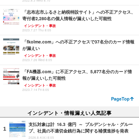
2022.8.3 Wed 8:10
「志布志市ふるさと納税特設サイト」への不正アクセス、
寄付者2,280名の個人情報が漏えいした可能性
インシデント・事故
2023.7.27 Thu 8:05
「fkolme.com」への不正アクセスで37名分のカード情報
が漏えい
インシデント・事故
2023.7.26 Wed 8:05
「FA機器.com」に不正アクセス、5,877名分のカード情
報が漏えいした可能性
インシデント・事故
2023.7.14 Fri 8:05
PageTop
インシデント・情報漏えい人気記事
支払対象は計 16.3 億円 ～ プルデンシャル・グルー
プ、社員の不適切金銭行為に関する補償進捗を発表
2026.8.4(火) 8:05