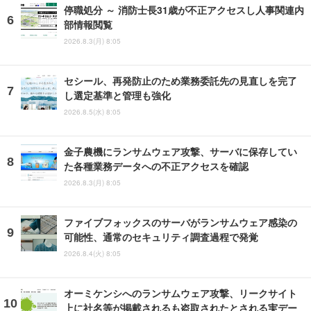
停職処分 ～ 消防士長31歳が不正アクセスし人事関連内
部情報閲覧
2026.8.3(月) 8:05
セシール、再発防止のため業務委託先の見直しを完了
し選定基準と管理も強化
2026.8.5(水) 8:05
金子農機にランサムウェア攻撃、サーバに保存してい
た各種業務データへの不正アクセスを確認
2026.8.3(月) 8:05
ファイブフォックスのサーバがランサムウェア感染の
可能性、通常のセキュリティ調査過程で発覚
2026.8.4(火) 8:05
オーミケンシへのランサムウェア攻撃、リークサイト
上に社名等が掲載されるも盗取されたとされる実デー