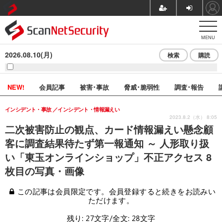
MENU
2026.08.10(月)
検索
購読
NEW!
会員記事
被害･事故
脅威･脆弱性
調査･報告
インシデント・事故
インシデント・情報漏えい
2023.8.2（水） 8:05
二次被害防止の観点、カード情報漏えい懸念顧
客に調査結果待たず第一報通知 ～ 人形取り扱
い「東玉オンラインショップ」不正アクセス 8
枚目の写真・画像
この記事は会員限定です。会員登録すると続きをお読みい
ただけます。
残り: 27文字/全文: 28文字