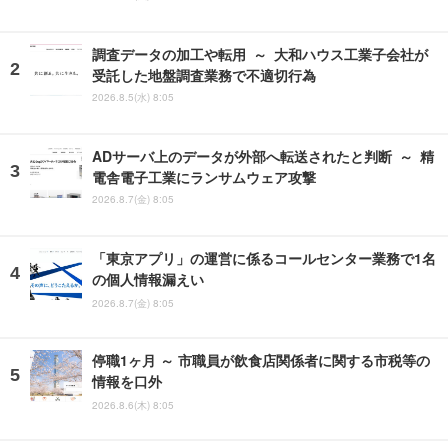
調査データの加工や転用 ～ 大和ハウス工業子会社が
受託した地盤調査業務で不適切行為
2026.8.5(水) 8:05
ADサーバ上のデータが外部へ転送されたと判断 ～ 精
電舎電子工業にランサムウェア攻撃
2026.8.7(金) 8:05
「東京アプリ」の運営に係るコールセンター業務で1名
の個人情報漏えい
2026.8.7(金) 8:05
停職1ヶ月 ～ 市職員が飲食店関係者に関する市税等の
情報を口外
2026.8.6(木) 8:05