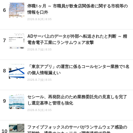
停職1ヶ月 ～ 市職員が飲食店関係者に関する市税等の
情報を口外
2026.8.6(木) 8:05
ADサーバ上のデータが外部へ転送されたと判断 ～ 精
電舎電子工業にランサムウェア攻撃
2026.8.7(金) 8:05
「東京アプリ」の運営に係るコールセンター業務で1名
の個人情報漏えい
2026.8.7(金) 8:05
セシール、再発防止のため業務委託先の見直しを完了
し選定基準と管理も強化
2026.8.5(水) 8:05
ファイブフォックスのサーバがランサムウェア感染の