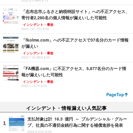
2022.8.3 Wed 8:10
「志布志市ふるさと納税特設サイト」への不正アクセス、
寄付者2,280名の個人情報が漏えいした可能性
インシデント・事故
2023.7.27 Thu 8:05
「fkolme.com」への不正アクセスで37名分のカード情報
が漏えい
インシデント・事故
2023.7.26 Wed 8:05
「FA機器.com」に不正アクセス、5,877名分のカード情
報が漏えいした可能性
インシデント・事故
2023.7.14 Fri 8:05
PageTop
インシデント・情報漏えい人気記事
支払対象は計 16.3 億円 ～ プルデンシャル・グルー
プ、社員の不適切金銭行為に関する補償進捗を発表
2026.8.4(火) 8:05