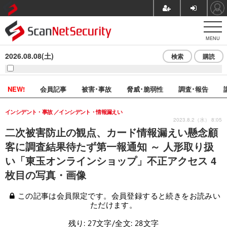
MENU
2026.08.08(土)
検索
購読
NEW!
会員記事
被害･事故
脅威･脆弱性
調査･報告
インシデント・事故
インシデント・情報漏えい
2023.8.2（水） 8:05
二次被害防止の観点、カード情報漏えい懸念顧
客に調査結果待たず第一報通知 ～ 人形取り扱
い「東玉オンラインショップ」不正アクセス 4
枚目の写真・画像
この記事は会員限定です。会員登録すると続きをお読みい
ただけます。
残り: 27文字/全文: 28文字