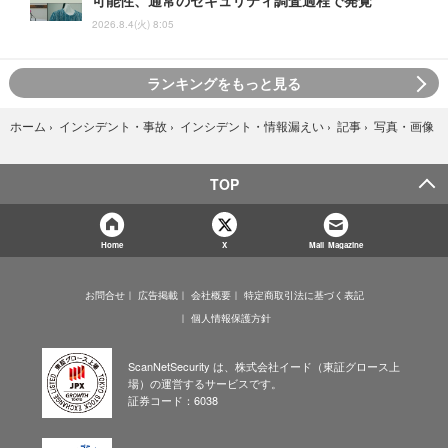
可能性、通常のセキュリティ調査過程で発覚
2026.8.4(火) 8:05
ランキングをもっと見る
写真・画像
ホーム
›
インシデント・事故
›
インシデント・情報漏えい
›
記事
›
TOP
Home
X
Mail Magazine
お問合せ
広告掲載
会社概要
特定商取引法に基づく表記
個人情報保護方針
ScanNetSecurity は、株式会社イード（東証グロース上
場）の運営するサービスです。
証券コード：6038