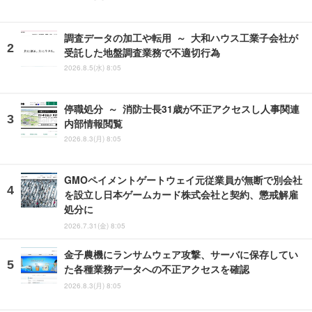
調査データの加工や転用 ～ 大和ハウス工業子会社が
受託した地盤調査業務で不適切行為
2026.8.5(水) 8:05
停職処分 ～ 消防士長31歳が不正アクセスし人事関連
内部情報閲覧
2026.8.3(月) 8:05
GMOペイメントゲートウェイ元従業員が無断で別会社
を設立し日本ゲームカード株式会社と契約、懲戒解雇
処分に
2026.7.31(金) 8:05
金子農機にランサムウェア攻撃、サーバに保存してい
た各種業務データへの不正アクセスを確認
2026.8.3(月) 8:05