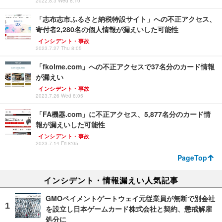
2022.8.3 Wed 8:10
「志布志市ふるさと納税特設サイト」への不正アクセス、
寄付者2,280名の個人情報が漏えいした可能性
インシデント・事故
2023.7.27 Thu 8:05
「fkolme.com」への不正アクセスで37名分のカード情報
が漏えい
インシデント・事故
2023.7.26 Wed 8:05
「FA機器.com」に不正アクセス、5,877名分のカード情
報が漏えいした可能性
インシデント・事故
2023.7.14 Fri 8:05
PageTop
インシデント・情報漏えい人気記事
GMOペイメントゲートウェイ元従業員が無断で別会社
を設立し日本ゲームカード株式会社と契約、懲戒解雇
処分に