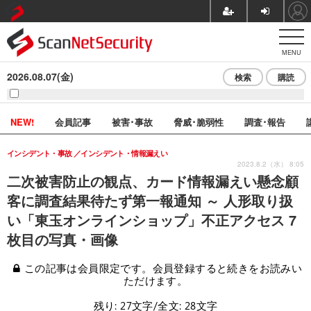
MENU
2026.08.07(金)
検索
購読
NEW!
会員記事
被害･事故
脅威･脆弱性
調査･報告
インシデント・事故
インシデント・情報漏えい
2023.8.2（水） 8:05
二次被害防止の観点、カード情報漏えい懸念顧
客に調査結果待たず第一報通知 ～ 人形取り扱
い「東玉オンラインショップ」不正アクセス 7
枚目の写真・画像
この記事は会員限定です。会員登録すると続きをお読みい
ただけます。
残り: 27文字/全文: 28文字