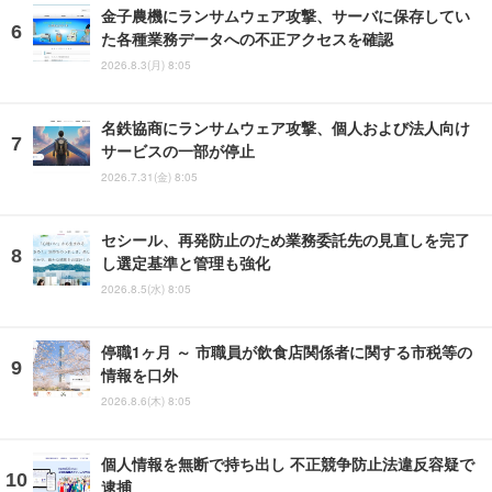
金子農機にランサムウェア攻撃、サーバに保存してい
た各種業務データへの不正アクセスを確認
2026.8.3(月) 8:05
名鉄協商にランサムウェア攻撃、個人および法人向け
サービスの一部が停止
2026.7.31(金) 8:05
セシール、再発防止のため業務委託先の見直しを完了
し選定基準と管理も強化
2026.8.5(水) 8:05
停職1ヶ月 ～ 市職員が飲食店関係者に関する市税等の
情報を口外
2026.8.6(木) 8:05
個人情報を無断で持ち出し 不正競争防止法違反容疑で
逮捕