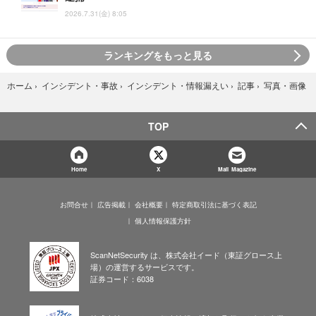
2026.7.31(金) 8:05
ランキングをもっと見る
写真・画像
ホーム
›
インシデント・事故
›
インシデント・情報漏えい
›
記事
›
TOP
Home
X
Mail Magazine
お問合せ
広告掲載
会社概要
特定商取引法に基づく表記
個人情報保護方針
ScanNetSecurity は、株式会社イード（東証グロース上
場）の運営するサービスです。
証券コード：6038