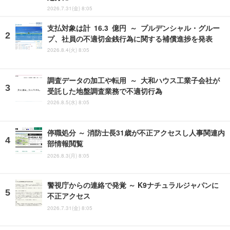
2026.7.31(金) 8:05
支払対象は計 16.3 億円 ～ プルデンシャル・グルー
プ、社員の不適切金銭行為に関する補償進捗を発表
2026.8.4(火) 8:05
調査データの加工や転用 ～ 大和ハウス工業子会社が
受託した地盤調査業務で不適切行為
2026.8.5(水) 8:05
停職処分 ～ 消防士長31歳が不正アクセスし人事関連内
部情報閲覧
2026.8.3(月) 8:05
警視庁からの連絡で発覚 ～ K9ナチュラルジャパンに
不正アクセス
2026.7.31(金) 8:05