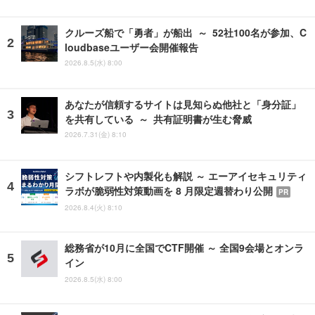
クルーズ船で「勇者」が船出 ～ 52社100名が参加、C
loudbaseユーザー会開催報告
2026.8.5(水) 8:00
あなたが信頼するサイトは見知らぬ他社と「身分証」
を共有している ～ 共有証明書が生む脅威
2026.7.31(金) 8:10
シフトレフトや内製化も解説 ～ エーアイセキュリティ
ラボが脆弱性対策動画を 8 月限定週替わり公開
PR
2026.8.4(火) 8:10
総務省が10月に全国でCTF開催 ～ 全国9会場とオンラ
イン
2026.8.5(水) 8:00