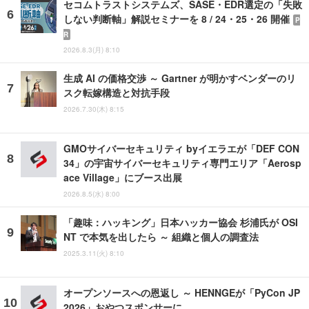
セコムトラストシステムズ、SASE・EDR選定の「失敗
しない判断軸」解説セミナーを 8 / 24・25・26 開催
P
R
2026.8.3(月) 8:10
生成 AI の価格交渉 ～ Gartner が明かすベンダーのリ
スク転嫁構造と対抗手段
2026.7.30(木) 8:15
GMOサイバーセキュリティ byイエラエが「DEF CON
34」の宇宙サイバーセキュリティ専門エリア「Aerosp
ace Village」にブース出展
2026.8.5(水) 8:00
「趣味：ハッキング」日本ハッカー協会 杉浦氏が OSI
NT で本気を出したら ～ 組織と個人の調査法
2025.3.11(火) 8:10
オープンソースへの恩返し ～ HENNGEが「PyCon JP
2026」おやつスポンサーに