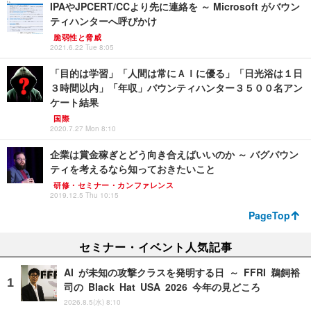
IPAやJPCERT/CCより先に連絡を ～ Microsoft がバウン
ティハンターへ呼びかけ
脆弱性と脅威
2021.6.22 Tue 8:05
「目的は学習」「人間は常にＡＩに優る」「日光浴は１日
３時間以内」「年収」バウンティハンター３５００名アン
ケート結果
国際
2020.7.27 Mon 8:10
企業は賞金稼ぎとどう向き合えばいいのか ～ バグバウン
ティを考えるなら知っておきたいこと
研修・セミナー・カンファレンス
2019.12.5 Thu 10:15
PageTop
セミナー・イベント人気記事
AI が未知の攻撃クラスを発明する日 ～ FFRI 鵜飼裕
司の Black Hat USA 2026 今年の見どころ
2026.8.5(水) 8:10